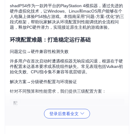
shadPS4作为一款跨平台的PlayStation 4模拟器，通过先进的
硬件虚拟化技术，让Windows、Linux和macOS用户能够在个
人电脑上体验PS4独占游戏。本指南采用"问题-方案-优化"的三
段式框架，帮助玩家解决从环境配置到性能调优的全流程问
题，释放PC硬件潜力，实现接近原生主机的游戏体验。
环境配置难题：打造稳定运行基础
问题定位→硬件兼容性检测失败
许多用户在首次启动时遭遇模拟器无响应或闪退，根源在于硬
件配置未达基本要求或系统组件缺失。常见表现包括Vulkan初
始化失败、CPU指令集不兼容等底层错误。
解决方案→分级硬件配置与环境验证
针对不同预算和性能需求，我们提供三级配置方案：
配
置
核心要求
推荐组件
适用场景
登录后查看全文
等
级
入
4核AVX2 CPU /
2D游戏及
Intel i5-8400 / AM
D RX 570 / 单通道
门
8GB内存 / Vulka
轻量级3D