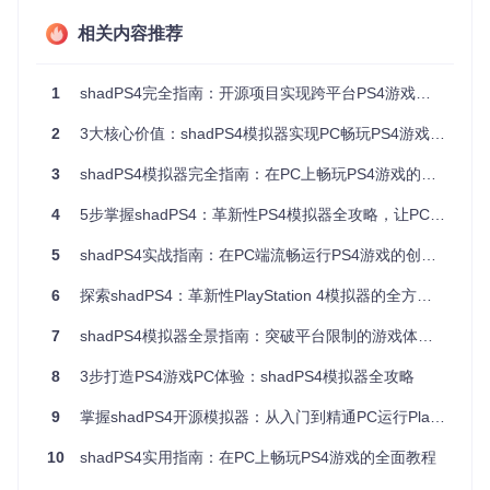
内存
级
n 1.3显卡
游戏
相关内容推荐
3A游戏10
进
6核12线程CPU /
Intel i5-12400F / A
80P中画
阶
16GB双通道内
MD RX 6600 / 32
质流畅运
1
shadPS4完全指南：开源项目实现跨平台PS4游戏体验的创新方法
00MHz内存
级
存 / 中高端显卡
行
2
3大核心价值：shadPS4模拟器实现PC畅玩PS4游戏的完整方案
发
8核以上CPU / 3
4K分辨率
Intel i7-13700K /
烧
2GB内存 / 旗舰
NVIDIA RTX 4070
高画质体
3
shadPS4模拟器完全指南：在PC上畅玩PS4游戏的全方位解决方案
/ 3600MHz内存
级
级显卡
验
4
5步掌握shadPS4：革新性PS4模拟器全攻略，让PC变身游戏主机
环境验证三步骤：
5
shadPS4实战指南：在PC端流畅运行PS4游戏的创新方案
Vulkan兼容性检查
：运行
vulkaninfo
命令验证驱动支持
情况
6
探索shadPS4：革新性PlayStation 4模拟器的全方位使用指南
系统组件安装
：Windows需安装Visual C++ 2022运行库，
Linux需确保mesa-vulkan-drivers包
7
shadPS4模拟器全景指南：突破平台限制的游戏体验革新
源码获取与编译
：
8
3步打造PS4游戏PC体验：shadPS4模拟器全攻略
git 
clone
cd
 shadPS4

9
掌握shadPS4开源模拟器：从入门到精通PC运行PlayStation 4游戏
cmake -S . -B build

10
shadPS4实用指南：在PC上畅玩PS4游戏的全面教程
效果验证→系统兼容性诊断工具