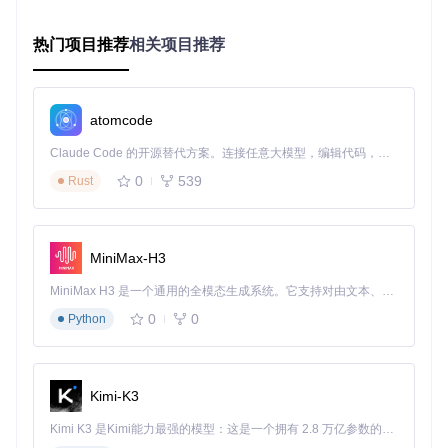
编译完成后运行
shadPS4 --diagnostics
，生成包含硬件能
力评分和兼容性报告的JSON文件。当核心评分≥60分时，即
热门项目推荐
相关项目推荐
可流畅运行大部分游戏。
图1：在shadPS4模拟器中运行的《血源诅咒》，展示了模拟
atomcode
器对复杂光影场景的渲染能力
Claude Code 的开源替代方案。连接任意大模型，编辑代码，运行命令，自动验证 — 全自动执行。用 Rust 构建，极致性能。 ｜ An open-source alternative to Claude Code. Connect any LLM, edit code, run commands, and verify changes — autonomously. Built in Rust for speed. Get Started
性能优化瓶颈：从卡顿到流畅的跨越
0
539
Rust
问题定位→帧率波动与图形异常
即使通过兼容性检测，玩家仍可能面临帧率不稳定、纹理错误
或着色器编译卡顿等问题。这些现象通常与图形API配置不
MiniMax-H3
当、资源缓存策略不合理相关。
MiniMax H3 是一个通用的全模态生成系统。它支持对由文本、图像、视频和音频组成的多模态上下文进行统一理解，并能生成分辨率高达 2K、时长可达 15 秒的带原生立体声音频的视频。得益于面向任务泛化的系统设计，H3 在预训练阶段就已具备广泛的多模态上下文理解与生成能力，能够出色地执行复杂的多模态指令。
解决方案→图形参数与系统优化组合拳
0
0
Python
针对不同硬件配置，实施分层优化策略：
图形设置优化矩阵
：
Kimi-K3
硬件
纹理
阴影
后期
垂直
分辨率
级别
质量
效果
处理
同步
Kimi K3 是Kimi能力最强的模型：这是一个拥有 2.8 万亿参数的混合专家（MoE）模型，具备原生视觉理解能力，并支持 100 万 token 的上下文窗口。