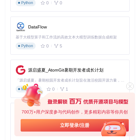
0
0
入门
Python
1280×7
低
禁用
禁用
关闭
配置
20
主流
部分
自适
1920×1
中
低
配置
080
开启
应
DataFlow
高端
全部
2560×1
高
中
开启
基于大模型算子和工作流的高效文本大模型训练数据合成框架
配置
440
开启
0
5
Python
高级优化技巧
：
着色器缓存预编译
：运行
shadPS4 --precompile-shad
ers
生成游戏专用缓存
源启盛夏_AtomGit暑期开发者成长计划
CPU核心分配
：通过任务管理器将模拟器进程固定到物理
核心
「源启盛夏」暑期校园开发者成长计划旨在激活校园开源力量，通过积分激励、认证扶持、资源倾斜等形式，引导高校组织和开发者完成「入驻 — 建项目 — 做贡献 — 获认证 — 得资源」的完整闭环。无论你是想带领社团入驻平台的组织者，还是希望用代码贡献证明自己的开发者，都能在这里找到属于你的成长路径。
内存优化
：关闭后台应用释放至少8GB内存给模拟器使用
0
1
Markdown
驱动调优
：NVIDIA用户设置"电源管理模式"为"最佳性
能"，AMD用户启用"Radeon Chill"
效果验证→性能监控面板
700万+用户深度参与代码创作，更多精彩内容等你共创
py-xiaozhi
在模拟器中按下F12调出性能面板，实时监控：
基于Python的Xiaozhi AI，适用于想要完整Xiaozhi体验而无需拥有专用硬件的用户。
立即登录/注册
平均帧率（目标60FPS）
0
1
着色器编译时间（应<50ms）
Python
VRAM使用量（不应超过显卡内存的80%）