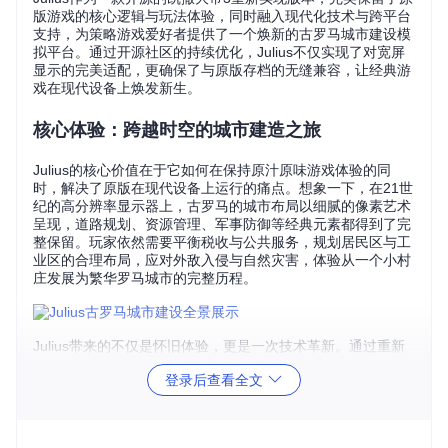
版游戏的核心逻辑与玩法体验，同时融入现代化技术与跨平台
支持，为策略游戏爱好者提供了一个焕新的古罗马城市建设模
拟平台。通过开源社区的持续优化，Julius不仅实现了对宽屏
显示的完美适配，更确保了与原版存档的无缝兼容，让经典游
戏在现代设备上焕发新生。
核心体验：跨越时空的城市建造之旅
Julius的核心价值在于它如何在保持原汁原味游戏体验的同
时，解决了原版在现代设备上运行的痛点。想象一下，在21世
纪的高分辨率显示器上，古罗马的城市布局以细腻的像素艺术
呈现，道路规划、资源管理、军事防御等经典元素都得到了完
整保留。玩家依然需要平衡税收与公共服务，规划居民区与工
业区的合理布局，应对外敌入侵与自然灾害，体验从一个小村
庄发展为繁华罗马城市的完整历程。
Julius带来的不仅是怀旧体验，更是一次技术革新。通过重新
编写的代码架构，游戏运行更加流畅，加载速度显著提升，同
登录后查看全文
时新增的窗口模式让多任务处理成为可能。无论是在Window
s、Linux、MacOS等桌面系统，还是Android移动设备，甚至
PS Vita、Nintendo Switch等游戏平台，Julius都能提供一致且
优化的游戏体验，真正实现了"随时随地建造罗马"的自由。