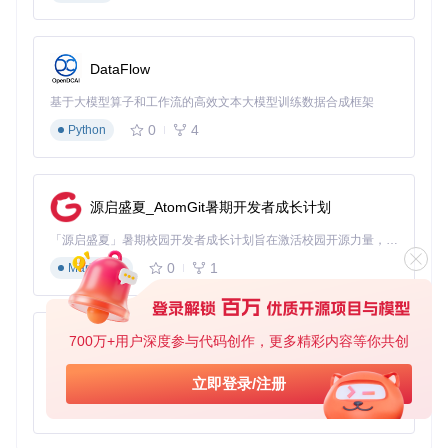
不同平台的具体编译步骤可能有所差异，详细指南可参考项目
DataFlow
根目录下的BUILDING.md文档。对于Windows用户，也可直
接下载预编译的可执行文件，省去编译过程。
基于大模型算子和工作流的高效文本大模型训练数据合成框架
验证方法
0
4
Python
成功启动游戏后，可通过以下方式验证安装是否正确：
主菜单应显示完整的选项列表，无图形错乱或文字缺失
源启盛夏_AtomGit暑期开发者成长计划
新建游戏后，能正常看到地形、建筑菜单和资源面板
尝试保存并加载游戏，确认存档功能正常工作
「源启盛夏」暑期校园开发者成长计划旨在激活校园开源力量，通过积分激励、认证扶持、资源倾斜等形式，引导高校组织和开发者完成「入驻 — 建项目 — 做贡献 — 获认证 — 得资源」的完整闭环。无论你是想带领社团入驻平台的组织者，还是希望用代码贡献证明自己的开发者，都能在这里找到属于你的成长路径。
调整显示设置，验证宽屏模式是否正确生效
0
1
Markdown
深度探索：开源架构下的城市引擎
核心模块
700万+用户深度参与代码创作，更多精彩内容等你共创
py-xiaozhi
Julius采用模块化设计，核心功能分布在src目录下的几个关键
基于Python的Xiaozhi AI，适用于想要完整Xiaozhi体验而无需拥有专用硬件的用户。
立即登录/注册
模块中：
0
1
Python
城市模拟核心
：位于src/city/目录，包含城市数据管理、资
源分配、人口流动等核心逻辑，是整个游戏的"大脑"