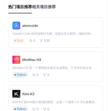
热门项目推荐
相关项目推荐
实践指南：从零开始的罗马建设者之路
准备工作
在开始你的罗马帝国建设前，需要完成两项核心准备：
atomcode
获取原版凯撒大帝3的游戏资源文件，可通过合法渠道购买
Claude Code 的开源替代方案。连接任意大模型，编辑代码，运行命令，自动验证 — 全自动执行。用 Rust 构建，极致性能。 ｜ An open-source alternative to Claude Code. Connect any LLM, edit code, run commands, and verify changes — autonomously. Built in Rust for speed. Get Started
数字版或使用原始CD-ROM
0
535
Rust
确保目标设备满足基础运行要求：支持OpenGL 2.0或更高
版本的图形系统，至少512MB内存
核心步骤
MiniMax-H3
# 1. 克隆项目仓库

git clone https://gitcode.com/gh_mirrors/ju/julius

MiniMax H3 是一个通用的全模态生成系统。它支持对由文本、图像、视频和音频组成的多模态上下文进行统一理解，并能生成分辨率高达 2K、时长可达 15 秒的带原生立体声音频的视频。得益于面向任务泛化的系统设计，H3 在预训练阶段就已具备广泛的多模态上下文理解与生成能力，能够出色地执行复杂的多模态指令。
# 2. 进入项目目录

0
0
Python
cd julius

# 3. 根据目标平台编译（以Linux为例）

mkdir build && cd build

Kimi-K3
cmake ..

make

Kimi K3 是Kimi能力最强的模型：这是一个拥有 2.8 万亿参数的混合专家（MoE）模型，具备原生视觉理解能力，并支持 100 万 token 的上下文窗口。
0
0
Python
# 4. 运行游戏并指定原版资源路径
