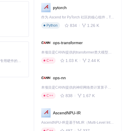
pytorch
作为 Ascend for PyTorch 社区的核心组件，TorchNPU 是昇腾专为 PyTorch 打造的深度学习适配插件，使 PyTorch 框架能够直接调用昇腾 NPU，为开发者提供昇腾 AI 处理器的超强算力。
834
1.26 K
Python
ops-transformer
本项目是CANN提供的transformer类大模型算子库，实现网络在NPU上加速计算。
1.03 K
2.44 K
C++
基于Python的Xiaozhi AI，适用于想要完整Xiaozhi体验而无需拥有专用硬件的用户。
ops-nn
本项目是CANN提供的神经网络类计算算子库，实现网络在NPU上加速计算。
838
1.67 K
C++
AscendNPU-IR
AscendNPU-IR是基于MLIR（Multi-Level Intermediate Representation）构建的，面向昇腾亲和算子编译时使用的中间表示，提供昇腾完备表达能力，通过编译优化提升昇腾AI处理器计算效率，支持通过生态框架使能昇腾AI处理器与深度调优
497
337
C++