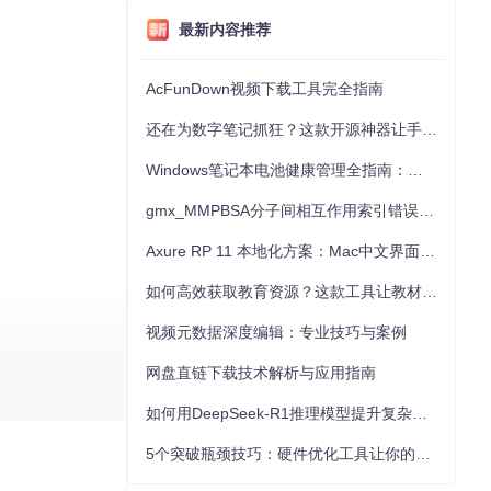
最新内容推荐
AcFunDown视频下载工具完全指南
还在为数字笔记抓狂？这款开源神器让手写批注效率提升300%
Windows笔记本电池健康管理全指南：从根源解决电池损耗问题
gmx_MMPBSA分子间相互作用索引错误的深度诊断与解决
Axure RP 11 本地化方案：Mac中文界面优化与原型设计工具汉化全指南
如何高效获取教育资源？这款工具让教材下载效率提升80%
视频元数据深度编辑：专业技巧与案例
网盘直链下载技术解析与应用指南
如何用DeepSeek-R1推理模型提升复杂任务解决能力：完整指南
5个突破瓶颈技巧：硬件优化工具让你的电脑性能提升30%