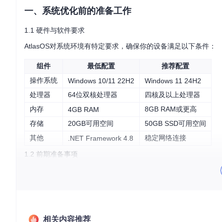
一、系统优化前的准备工作
1.1 硬件与软件要求
AtlasOS对系统环境有特定要求，确保你的设备满足以下条件：
组件
最低配置
推荐配置
操作系统
Windows 10/11 22H2
Windows 11 24H2
处理器
64位双核处理器
四核及以上处理器
内存
8GB RAM或更高
4GB RAM
存储
20GB可用空间
50GB SSD可用空间
其他
稳定网络连接
.NET Framework 4.8
1.2 前期准备事项
在开始安装前，请完成以下重要准备工作：
数据备份
：使用外部存储设备或云服务备份所有重要文件
安全软件
：暂时禁用Windows Defender及其他第三方安全软
电源连接
：确保笔记本电脑已连接电源适配器
网络环境
：确保网络连接稳定，下载过程不中断
相关内容推荐