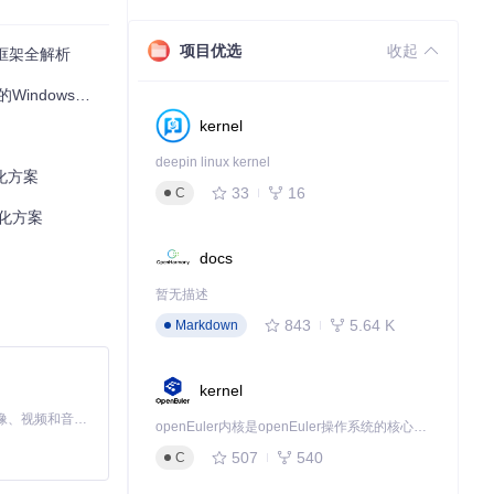
项目优选
收起
化框架全解析
ndows体验
kernel
deepin linux kernel
优化方案
33
16
C
优化方案
docs
暂无描述
843
5.64 K
Markdown
kernel
MiniMax H3 是一个通用的全模态生成系统。它支持对由文本、图像、视频和音频组成的多模态上下文进行统一理解，并能生成分辨率高达 2K、时长可达 15 秒的带原生立体声音频的视频。得益于面向任务泛化的系统设计，H3 在预训练阶段就已具备广泛的多模态上下文理解与生成能力，能够出色地执行复杂的多模态指令。
openEuler内核是openEuler操作系统的核心，既是系统性能与稳定性的基石，也是连接处理器、设备与服务的桥梁。
507
540
C