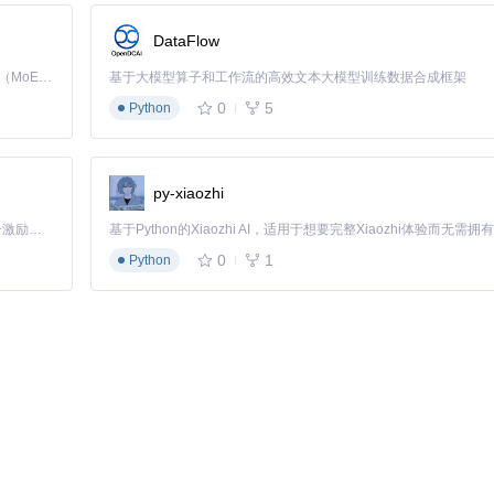
DataFlow
Kimi K3 是Kimi能力最强的模型：这是一个拥有 2.8 万亿参数的混合专家（MoE）模型，具备原生视觉理解能力，并支持 100 万 token 的上下文窗口。
基于大模型算子和工作流的高效文本大模型训练数据合成框架
0
5
Python
py-xiaozhi
「源启盛夏」暑期校园开发者成长计划旨在激活校园开源力量，通过积分激励、认证扶持、资源倾斜等形式，引导高校组织和开发者完成「入驻 — 建项目 — 做贡献 — 获认证 — 得资源」的完整闭环。无论你是想带领社团入驻平台的组织者，还是希望用代码贡献证明自己的开发者，都能在这里找到属于你的成长路径。
0
1
Python