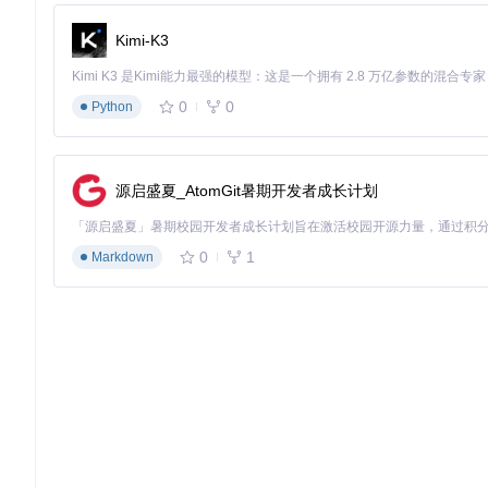
导航至之前克隆的Atlas目录，选择Playbook文件
系统提示输入密码时，输入：
malte
Kimi-K3
三、核心配置选项详解
0
0
Python
3.1 安全设置配置
安全设置是AtlasOS的重要组成部分，根据你的需求进行配置：
源启盛夏_AtomGit暑期开发者成长计划
Defender选项
：
0
1
Markdown
启用Windows Defender（推荐普通用户）
禁用Windows Defender（追求极致性能的高级用户）
缓解措施
：
默认Windows缓解措施（推荐）
禁用所有缓解措施（提升性能，降低安全性）
核心隔离
：
启用VBS（虚拟安全模式）
禁用VBS（提升兼容性和性能）