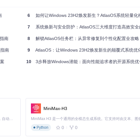
南
6
如何让Windows 23H2焕发新生？AtlasOS系统轻量
7
系统焕新与安全防护：AtlasOS三大维度打造高效安全的Wi
全指南
8
解锁AtlasOS任务栏：从异常修复到个性化配置全攻略
l，执行以下命令：
战指南
9
AtlasOS：让Windows 23H2焕发新生的颠覆式系统
方案
10
3步释放Windows潜能：面向性能追求者的开源系统
MiniMax-H3
Claude Code 的开源替代方案。连接任意大模型，编辑代码，运行命令，自动验证 — 全自动执行。用 Rust 构建，极致性能。 ｜ An open-source alternative to Claude Code. Connect any LLM, edit code, run commands, and verify changes — autonomously. Built in Rust for speed. Get Started
0
0
Python