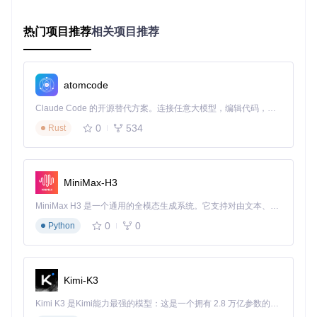
图：一键批量下载收藏夹视频的操作演示
热门项目推荐
相关项目推荐
UP主全视频获取
：输入UP主空间链接，工具会自动爬取
该UP主的所有视频，让你轻松获取喜欢的创作者的全部作
品。
atomcode
自定义下载策略
：在下载页面，你可以根据需要选择下载
全部视频或仅下载第一集，还能设置优先清晰度，满足不
Claude Code 的开源替代方案。连接任意大模型，编辑代码，运行命令，自动验证 — 全自动执行。用 Rust 构建，极致性能。 ｜ An open-source alternative to Claude Code. Connect any LLM, edit code, run commands, and verify changes — autonomously. Built in Rust for speed. Get Started
同场景需求。
0
534
Rust
图：灵活的下载策略设置，满足不同需求
多格式内容支持，不止于视频
MiniMax-H3
BilibiliDown不仅支持视频下载，还提供了丰富的附加功能：
MiniMax H3 是一个通用的全模态生成系统。它支持对由文本、图像、视频和音频组成的多模态上下文进行统一理解，并能生成分辨率高达 2K、时长可达 15 秒的带原生立体声音频的视频。得益于面向任务泛化的系统设计，H3 在预训练阶段就已具备广泛的多模态上下文理解与生成能力，能够出色地执行复杂的多模态指令。
音频提取：单独保存视频中的音频内容，方便制作音频笔记
0
0
Python
弹幕文件：获取实时弹幕数据并转换为ASS格式，丰富离线
观看体验
封面图片：保存视频封面及相关图片素材，便于整理和预览
Kimi-K3
问题解决：常见问题速查表
Kimi K3 是Kimi能力最强的模型：这是一个拥有 2.8 万亿参数的混合专家（MoE）模型，具备原生视觉理解能力，并支持 100 万 token 的上下文窗口。