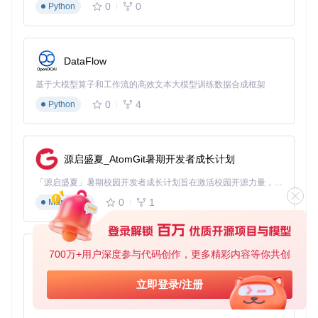
0
0
Python
问题
解决方案
1. 检查网络连接状态
下载速度过慢
2. 调整并发下载线程数
3. 避开网络高峰期
DataFlow
1. 确认是否为会员专属内容
基于大模型算子和工作流的高效文本大模型训练数据合成框架
视频无法下载
2. 检查账号登录状态
3. 验证视频链接有效性
0
4
Python
1. 检查Java环境是否安装
软件启动失败
2. 确认Java版本是否为1.8或更高
3. 尝试重新下载软件
源启盛夏_AtomGit暑期开发者成长计划
专家技巧：提升使用体验的5个高级设置
「源启盛夏」暑期校园开发者成长计划旨在激活校园开源力量，通过积分激励、认证扶持、资源倾斜等形式，引导高校组织和开发者完成「入驻 — 建项目 — 做贡献 — 获认证 — 得资源」的完整闭环。无论你是想带领社团入驻平台的组织者，还是希望用代码贡献证明自己的开发者，都能在这里找到属于你的成长路径。
0
1
Markdown
如何优化下载参数提升效率
通过合理配置下载参数，可以显著提升BilibiliDown的使用体
验：
700万+用户深度参与代码创作，更多精彩内容等你共创
py-xiaozhi
调整并发下载数量
：根据你的网络状况设置合适的并发
基于Python的Xiaozhi AI，适用于想要完整Xiaozhi体验而无需拥有专用硬件的用户。
立即登录/注册
数，一般建议设置为3-5个。
0
1
自定义文件命名规则
：采用包含视频标题、UP主名称、发
Python
布时间和清晰度的命名模板，便于后续管理。