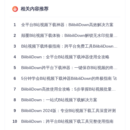
相关内容推荐
批量下载课程视频，实现离线学习
按学科分类整理教学资源
建立复习材料集合，方便随时查阅
1
全平台B站视频下载神器：BilibiliDown高效解决方案
内容创作者如何高效管理素材
2
颠覆B站视频下载体验：BilibiliDown解锁无水印批量下载全攻略
作为内容创作者，你可以利用BilibiliDown：
3
备份自己的原创作品，防止意外丢失
B站视频下载终极指南：跨平台免费工具BilibiliDown完整使用教程
收集创作参考素材，拓宽创作思路
4
BilibiliDown：全平台B站视频下载神器使用全攻略
建立作品展示集，方便向他人展示
5
BilibiliDown跨平台下载神器：一键保存B站视频的终极解决方案
深度解析：BilibiliDown核心功能详解
6
5分钟学会B站视频下载神器BilibiliDown的终极指南 🚀
3个批量下载技巧，让你效率倍增
7
BilibiliDown高效使用全攻略：5步掌握B站视频批量下载技巧
BilibiliDown的批量下载功能是其一大亮点，掌握以下技巧能让
你的下载效率大幅提升：
8
BilibiliDown：一站式B站视频下载解决方案
收藏夹批量下载
：只需复制收藏夹链接，切换至收藏夹解
9
BilibiliDown 2024版：专业B站视频下载工具深度评测
析模式，系统会自动识别并列出所有视频，选择下载范围
后即可开始批量任务。
10
BilibiliDown：跨平台B站视频下载工具完整使用指南