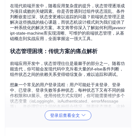
在现代前端开发中，随着应用复杂度的提升，状态管理逐渐成
为项目成败的关键因素。你是否曾遇到过组件状态混乱、条件
判断嵌套过深、状态变更难以追踪的问题？前端状态管理正是
解决这些挑战的核心课题，而状态机设计模式则为我们提供了
一种系统化的解决方案。本文将带你深入了解如何利用javascr
ipt-state-machine库实现清晰、可维护的前端状态管理，从基
础概念到实战应用，全面掌握这一强大工具。
状态管理困境：传统方案的痛点解析
前端应用开发中，状态管理往往是最棘手的部分之一。随着功
能迭代，你可能会发现代码中充斥着大量的if-else条件判断，
组件状态之间的依赖关系变得错综复杂，难以追踪和调试。
想象一个常见的用户登录流程：用户可能处于未登录、登录
中、已登录、登录失败等多种状态，每种状态下又有不同的操
作权限和UI展示。使用传统方式实现时，你可能需要维护多个
状态变量（isLoggingIn、isAuthenticated、errorMessage
等），并处理它们之间的各种组合情况。随着状态增多，这种
方式很快就会变得难以维护。
登录后查看全文
传统状态管理方案普遍存在以下问题：
状态边界模糊
：难以明确界定应用有哪些可能的状态