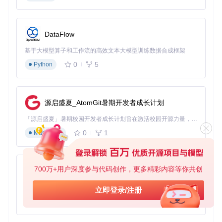
射，用户交互则是状态转换的触发器。通过状态机，我们可以
将复杂的状态逻辑集中管理，使代码更加可读、可维护。
javascript-state-machine是一个轻量级的状态机库，核心实现
DataFlow
位于
lib/state-machine.js
。它提供了简洁的API来定义状态和转
换，自动处理状态验证，并支持生命周期事件等高级特性。
基于大模型算子和工作流的高效文本大模型训练数据合成框架
0
5
Python
实战应用：购物车状态管理实现
让我们通过一个电商网站购物车的例子，来实践状态机的应
用。购物车通常包含空状态、有商品状态、结算中状态和结算
源启盛夏_AtomGit暑期开发者成长计划
完成状态，状态之间的转换有明确的规则。
「源启盛夏」暑期校园开发者成长计划旨在激活校园开源力量，通过积分激励、认证扶持、资源倾斜等形式，引导高校组织和开发者完成「入驻 — 建项目 — 做贡献 — 获认证 — 得资源」的完整闭环。无论你是想带领社团入驻平台的组织者，还是希望用代码贡献证明自己的开发者，都能在这里找到属于你的成长路径。
首先，安装javascript-state-machine：
0
1
Markdown
700万+用户深度参与代码创作，更多精彩内容等你共创
py-xiaozhi
然后定义购物车状态机：
基于Python的Xiaozhi AI，适用于想要完整Xiaozhi体验而无需拥有专用硬件的用户。
立即登录/注册
// 导入状态机库
0
1
Python
import
StateMachine
from
'javascript-state-machine'
;

// 创建购物车状态机实例