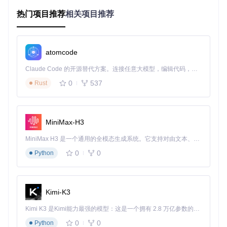
转换逻辑分散
：状态之间的转换规则散落在代码各处
热门项目推荐
相关项目推荐
副作用难以控制
：状态变更导致的副作用处理缺乏规范
调试困难
：状态历史和变更轨迹难以追踪
这些问题不仅增加了开发难度，还会导致应用出现难以复现的
atomcode
bug和性能问题。
Claude Code 的开源替代方案。连接任意大模型，编辑代码，运行命令，自动验证 — 全自动执行。用 Rust 构建，极致性能。 ｜ An open-source alternative to Claude Code. Connect any LLM, edit code, run commands, and verify changes — autonomously. Built in Rust for speed. Get Started
状态机设计模式：前端状态管理的新思路
0
537
Rust
状态机设计模式（Finite State Machine, FSM）是一种将系统
行为建模为有限个状态及状态之间转换的方法。在这种模式
中，系统在任何时刻都处于特定状态，并且可以根据预定义的
规则从一个状态转换到另一个状态。
MiniMax-H3
核心概念包括：
MiniMax H3 是一个通用的全模态生成系统。它支持对由文本、图像、视频和音频组成的多模态上下文进行统一理解，并能生成分辨率高达 2K、时长可达 15 秒的带原生立体声音频的视频。得益于面向任务泛化的系统设计，H3 在预训练阶段就已具备广泛的多模态上下文理解与生成能力，能够出色地执行复杂的多模态指令。
0
0
Python
状态（State）
：系统在特定时刻的条件或模式，如"未登
录"、"加载中"等
转换（Transition）
：从一个状态到另一个状态的规则，包
含触发条件和目标状态
Kimi-K3
事件（Event）
：触发状态转换的动作或信号
动作（Action）
：状态转换过程中执行的操作
Kimi K3 是Kimi能力最强的模型：这是一个拥有 2.8 万亿参数的混合专家（MoE）模型，具备原生视觉理解能力，并支持 100 万 token 的上下文窗口。
0
0
Python
状态机设计模式特别适合前端开发，因为UI本身就是状态的映