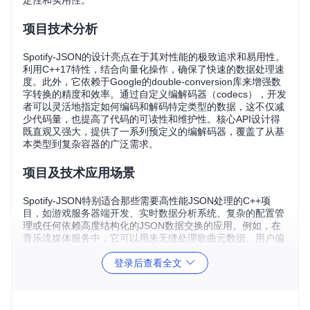
定性和实用性。
项目技术分析
Spotify-JSON的设计亮点在于其对性能的极致追求和易用性。
利用C++17特性，结合向量化操作，确保了快速的数据处理速
度。此外，它依赖于Google的double-conversion库来增强数
字转换的精度和效率。通过自定义编解码器（codecs），开发
者可以灵活地指定如何编码和解码特定类型的数据，这不仅减
少代码量，也提高了代码的可读性和维护性。核心API设计得
既直观又强大，提供了一系列预定义的编解码器，覆盖了从基
本类型到复杂容器的广泛需求。
项目及技术应用场景
Spotify-JSON特别适合那些需要高性能JSON处理的C++项
目，如游戏服务器端开发、实时数据分析系统、复杂的配置管
理或任何依赖高度结构化的JSON数据交换的应用。例如，在
音乐流媒体服务中，它可以用来无缝处理歌曲元数据、用户偏
好设置等。对于依赖高效解析大量JSON日志或消息的后台服
登录后查看全文
务而言，其速度优势尤为突出，能够显著提高数据处理流程的
吞吐量。
项目特点