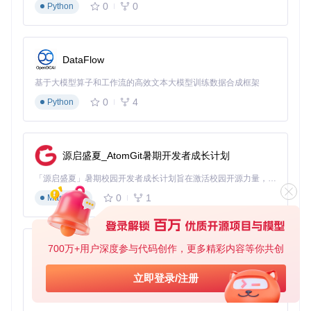
0
0
Python
DataFlow
基于大模型算子和工作流的高效文本大模型训练数据合成框架
0
4
Python
源启盛夏_AtomGit暑期开发者成长计划
「源启盛夏」暑期校园开发者成长计划旨在激活校园开源力量，通过积分激励、认证扶持、资源倾斜等形式，引导高校组织和开发者完成「入驻 — 建项目 — 做贡献 — 获认证 — 得资源」的完整闭环。无论你是想带领社团入驻平台的组织者，还是希望用代码贡献证明自己的开发者，都能在这里找到属于你的成长路径。
0
1
Markdown
700万+用户深度参与代码创作，更多精彩内容等你共创
py-xiaozhi
基于Python的Xiaozhi AI，适用于想要完整Xiaozhi体验而无需拥有专用硬件的用户。
立即登录/注册
0
1
Python