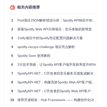
相关内容推荐
高效的编解码
：直接操作C++对象减少了内存复制，利用现
代CPU特性加快处理速度。
低样板代码
：通过泛型编程和默认编解码器，大幅降低编写
1
Psst项目JSON解析错误分析：Spotify API响应中的NotFound变体处理
转换逻辑的需求。
全面的类型支持
：包括STL容器、枚举类型、智能指针乃至
2
探索Spotify Web API示例项目：音乐体验的新维度
时间日期类。
错误处理友好
：提供了异常抛出和非抛出版本的解析函数，
3
Zotify项目中的Spotify凭证配置问题解决方案
便于不同场景下的错误处理策略。
丰富文档与测试
：详尽的API文档和强大的测试套件保证了
4
spotify-recsys-challenge 项目亮点解析
开发的高效率和代码质量。
5
Spotify Gem 使用教程
结语
6
3大技术突破：让Spotify API客户端开发效率提升80%
Spotify-JSON不仅仅是一个JSON处理库，它是面向现代C+
7
SpotifyAPI-NET：C开发者的音乐服务无缝集成解决方案
+开发者的一站式解决方案，简化了数据互换过程中的繁重工
作，让开发者专注于业务逻辑而不是数据格式转换的细节。无
8
SpotifyAPI-NET：构建高效Spotify Web API客户端的.NET解决方案
论你是构建桌面应用，还是在后端服务器处理大规模数据流，
Spotify-JSON都是一个值得信赖且高效的伙伴。立即集成，体
9
SpotifyAPI-NET：C开发者的Spotify Web API客户端解决方案
验更流畅的JSON处理之旅吧！
10
推荐开源框架：Hub Framework —— 构建组件化UI的新神器！