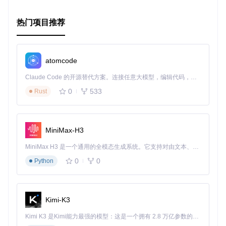
热门项目推荐
atomcode
Claude Code 的开源替代方案。连接任意大模型，编辑代码，运行命令，自动验证 — 全自动执行。用 Rust 构建，极致性能。 ｜ An open-source alternative to Claude Code. Connect any LLM, edit code, run commands, and verify changes — autonomously. Built in Rust for speed. Get Started
0
533
Rust
MiniMax-H3
MiniMax H3 是一个通用的全模态生成系统。它支持对由文本、图像、视频和音频组成的多模态上下文进行统一理解，并能生成分辨率高达 2K、时长可达 15 秒的带原生立体声音频的视频。得益于面向任务泛化的系统设计，H3 在预训练阶段就已具备广泛的多模态上下文理解与生成能力，能够出色地执行复杂的多模态指令。
0
0
Python
Kimi-K3
Kimi K3 是Kimi能力最强的模型：这是一个拥有 2.8 万亿参数的混合专家（MoE）模型，具备原生视觉理解能力，并支持 100 万 token 的上下文窗口。