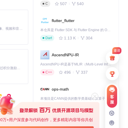
507
540
C
flutter_flutter
MiniMax H3 是一个通用的全模态生成系统。它支持对由文本、图像、视频和音频组成的多模态上下文进行统一理解，并能生成分辨率高达 2K、时长可达 15 秒的带原生立体声音频的视频。得益于面向任务泛化的系统设计，H3 在预训练阶段就已具备广泛的多模态上下文理解与生成能力，能够出色地执行复杂的多模态指令。
本仓库是 Flutter SDK 与 Flutter Engine 的 OpenHarmony 适配版本，由 CPF-Flutter 团队维护。开发者可使用熟悉的 Flutter 技术栈开发 OpenHarmony 应用，3.35.7 及以后的适配版本可基于本仓库源码构建支持 OpenHarmony 的 Flutter Engine。
解决方案：
1.13 K
304
Dart
邀请
AscendNPU-IR
AscendNPU-IR是基于MLIR（Multi-Level Intermediate Representation）构建的，面向昇腾亲和算子编译时使用的中间表示，提供昇腾完备表达能力，通过编译优化提升昇腾AI处理器计算效率，支持通过生态框架使能昇腾AI处理器与深度调优
「源启盛夏」暑期校园开发者成长计划旨在激活校园开源力量，通过积分激励、认证扶持、资源倾斜等形式，引导高校组织和开发者完成「入驻 — 建项目 — 做贡献 — 获认证 — 得资源」的完整闭环。无论你是想带领社团入驻平台的组织者，还是希望用代码贡献证明自己的开发者，都能在这里找到属于你的成长路径。
496
337
C++
ops-math
断问题：
客
本项目是CANN提供的数学类基础计算算子库，实现网络在NPU上加速计算。
服
1.24 K
1.36 K
C++
00万+用户深度参与代码创作，更多精彩内容等你共创
jiuwenswarm