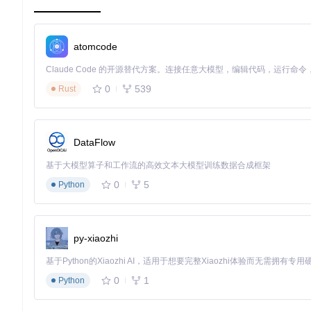
图1：QuickRecorder功能界面展示，包含多种录制模式与设置
场景方案：全场景录制需求的智能解决方案
atomcode
如何通过多维度录制控制实现教学内容高效创作
0
539
Rust
教育工作者需要同时捕获屏幕内容、系统声音和讲解人声，传统工具往
目标
：快速创建包含画中画效果的教学视频
步骤
：
在主界面选择"教学模式"预设
DataFlow
启用"摄像头叠加"并调整位置和大小
基于大模型算子和工作流的高效文本大模型训练数据合成框架
确认系统声音和麦克风录制已开启
设置"重点标注"快捷键
0
5
Python
点击开始录制，使用快捷键添加讲解重点标记
效果
：一次录
如何通过应用追踪技术实现软件开发演示的精准录制
软件开发人员在录制技术演示时，需要突出代码编辑过程并确保界面清
py-xiaozhi
目标
：录制Xcode开发过程，突出代码编辑和运行效果
步骤
：
选择"应用录制"模式并指定Xcode为目标应用
0
1
Python
启用"鼠标高亮"功能，设置高亮颜色和大小
在参数设置中选择"代码清晰优先"模式