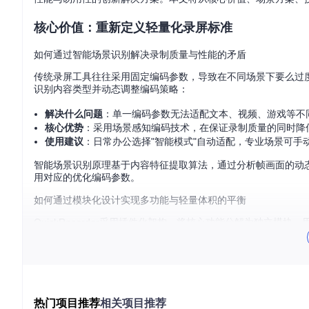
核心价值：重新定义轻量化录屏标准
如何通过智能场景识别解决录制质量与性能的矛盾
传统录屏工具往往采用固定编码参数，导致在不同场景下要么过度消耗
识别内容类型并动态调整编码策略：
解决什么问题
：单一编码参数无法适配文本、视频、游戏等不
核心优势
：采用场景感知编码技术，在保证录制质量的同时降
使用建议
：日常办公选择"智能模式"自动适配，专业场景可手
智能场景识别原理基于内容特征提取算法，通过分析帧画面的动
用对应的优化编码参数。
如何通过模块化设计实现多功能与轻量体积的平衡
QuickRecorder采用插件化架构，将核心功能分解为独立模
解决什么问题
：传统录屏软件功能集成度高，导致体积庞大、
核心优势
：基础功能仅占用10MB存储空间，启动时间低于2秒
适用场景判断
：低配Mac用户可仅加载核心录制模块，专业用
热门项目推荐
相关项目推荐