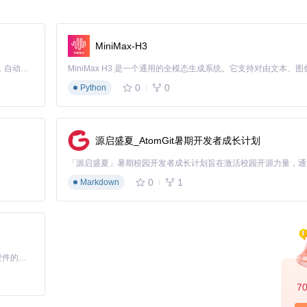
选项
MiniMax-H3
Claude Code 的开源替代方案。连接任意大模型，编辑代码，运行命令，自动验证 — 全自动执行。用 Rust 构建，极致性能。 ｜ An open-source alternative to Claude Code. Connect any LLM, edit code, run commands, and verify changes — autonomously. Built in Rust for speed. Get Started
0
0
Python
往需要复杂的设置和后期编辑。QuickRecorder提供教学模式一键
源启盛夏_AtomGit暑期开发者成长计划
0
1
Markdown
制完成多轨道内容捕获，自动生成带标注的教学视频
晰。QuickRecorder的应用追踪功能解决了窗口切换导致的录制中
基于Python的Xiaozhi AI，适用于想要完整Xiaozhi体验而无需拥有专用硬件的用户。
7