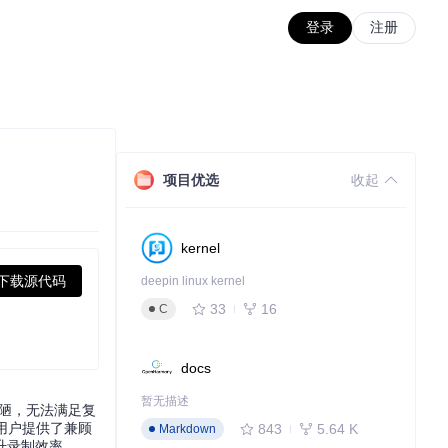
登录
注册
项目优选
收起
kernel
下载源代码
deepin linux kernel
33
16
C
docs
暂无描述
简陋，无法满足复
，为用户提供了兼顾
843
5.64 K
Markdown
升录制效率。