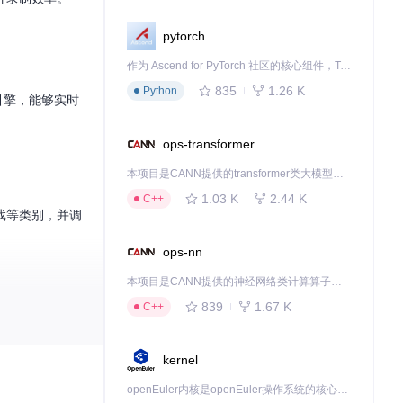
pytorch
作为 Ascend for PyTorch 社区的核心组件，TorchNPU 是昇腾专为 PyTorch 打造的深度学习适配插件，使 PyTorch 框架能够直接调用昇腾 NPU，为开发者提供昇腾 AI 处理器的超强算力。
835
1.26 K
Python
引擎，能够实时
ops-transformer
本项目是CANN提供的transformer类大模型算子库，实现网络在NPU上加速计算。
1.03 K
2.44 K
C++
戏等类别，并调
ops-nn
本项目是CANN提供的神经网络类计算算子库，实现网络在NPU上加速计算。
839
1.67 K
C++
kernel
openEuler内核是openEuler操作系统的核心，既是系统性能与稳定性的基石，也是连接处理器、设备与服务的桥梁。