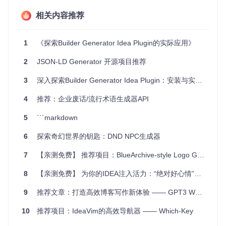
相关内容推荐
总的来说，
Article Idea Generator
是一个创新且实用的
工具，将帮助你突破创作瓶颈，让内容创作变得更有效率。现
在就访问
https://www.articleideagenerator.com/
，开启你的创
1
《探索Builder Generator Idea Plugin的实际应用》
作之旅吧！
2
JSON-LD Generator 开源项目推荐
3
深入探索Builder Generator Idea Plugin：安装与实战指南
4
推荐：企业废话/流行术语生成器API
5
```markdown
6
探索奇幻世界的钥匙：DND NPC生成器
7
【亲测免费】 推荐项目：BlueArchive-style Logo Generator — 独特的canvas与纯JavaScriptLogo设计工具
8
【亲测免费】 为你的IDEA注入活力：“绝对好心情”背景壁纸推荐
9
推荐文章：打造高效博客写作新体验 —— GPT3 WordPress Post Generator
10
推荐项目：IdeaVim的高效导航器 —— Which-Key