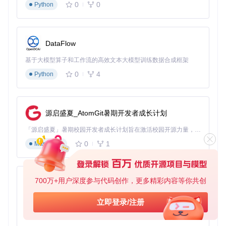
0
0
Python
DataFlow
基于大模型算子和工作流的高效文本大模型训练数据合成框架
0
4
Python
源启盛夏_AtomGit暑期开发者成长计划
「源启盛夏」暑期校园开发者成长计划旨在激活校园开源力量，通过积分激励、认证扶持、资源倾斜等形式，引导高校组织和开发者完成「入驻 — 建项目 — 做贡献 — 获认证 — 得资源」的完整闭环。无论你是想带领社团入驻平台的组织者，还是希望用代码贡献证明自己的开发者，都能在这里找到属于你的成长路径。
0
1
Markdown
700万+用户深度参与代码创作，更多精彩内容等你共创
py-xiaozhi
基于Python的Xiaozhi AI，适用于想要完整Xiaozhi体验而无需拥有专用硬件的用户。
立即登录/注册
0
1
Python