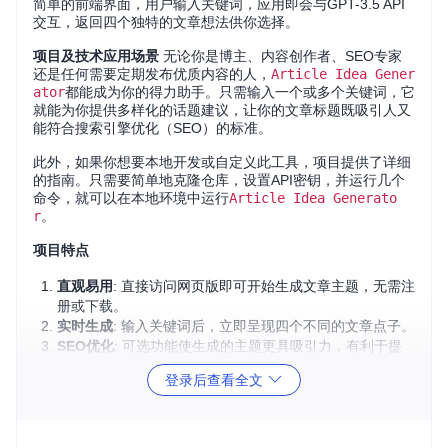
简单的前端界面，用户输入关键词，应用即会与GPT-3.5 API
交互，返回四个独特的文章想法供你选择。
项目及技术应用场景
无论你是博主、内容创作者、SEO专家
还是任何需要定期发布优质内容的人，
Article Idea Gener
ator
都能成为你的得力助手。只需输入一个或多个关键词，它
就能为你提供多样化的话题建议，让你的文章标题既吸引人又
能符合搜索引擎优化（SEO）的标准。
此外，如果你想要本地开发或自定义此工具，项目提供了详细
的指南。只需要简单地克隆仓库，设置API密钥，并运行几个
命令，就可以在本地环境中运行
Article Idea Generato
r
。
项目特点
直观易用
: 直接访问网页版即可开始生成文章主题，无需注
册或下载。
实时生成
: 输入关键词后，立即呈现四个不同的文章点子。
SEO优化
: 可选功能使生成的主题更具吸引力，有利于提
高搜索引擎排名。
登录后查看全文
开放源代码
: 开放源码允许你查看、学习甚至贡献代码，打
造属于自己的版本。
社区支持
: 支持贡献者和使用者的互动，不断改进和完善项
目。