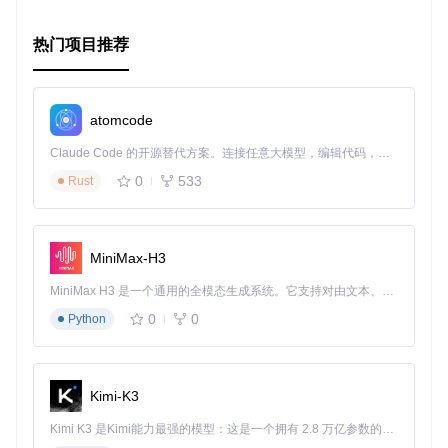
热门项目推荐
atomcode
Claude Code 的开源替代方案。连接任意大模型，编辑代码，运行命令，自动验证 — 全自动执行。用 Rust 构建，极致性能。 ｜ An open-source alternative to Claude Code. Connect any LLM, edit code, run commands, and verify changes — autonomously. Built in Rust for speed. Get Started
0
533
Rust
MiniMax-H3
MiniMax H3 是一个通用的全模态生成系统。它支持对由文本、图像、视频和音频组成的多模态上下文进行统一理解，并能生成分辨率高达 2K、时长可达 15 秒的带原生立体声音频的视频。得益于面向任务泛化的系统设计，H3 在预训练阶段就已具备广泛的多模态上下文理解与生成能力，能够出色地执行复杂的多模态指令。
0
0
Python
Kimi-K3
Kimi K3 是Kimi能力最强的模型：这是一个拥有 2.8 万亿参数的混合专家（MoE）模型，具备原生视觉理解能力，并支持 100 万 token 的上下文窗口。