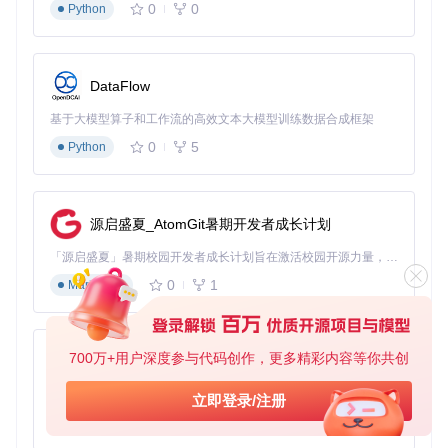
0
0
Python
同类产品
WeChatMs
特性
同类产品B
g
A
数据处理方
本地处理
云端处理
混合处理
式
DataFlow
第三方托
隐私保护
完全自主
部分上传
基于大模型算子和工作流的高效文本大模型训练数据合成框架
管
0
5
Python
部分功能需联
网络依赖
无需联网
必须联网
网
扩展开发指南
源启盛夏_AtomGit暑期开发者成长计划
通过插件系统添加自定义导出格式：
「源启盛夏」暑期校园开发者成长计划旨在激活校园开源力量，通过积分激励、认证扶持、资源倾斜等形式，引导高校组织和开发者完成「入驻 — 建项目 — 做贡献 — 获认证 — 得资源」的完整闭环。无论你是想带领社团入驻平台的组织者，还是希望用代码贡献证明自己的开发者，都能在这里找到属于你的成长路径。
在
plugins
目录创建新格式处理模块
0
1
Markdown
实现
Exporter
基类的
convert()
方法
在配置文件注册新格式类型
核心价值主张
数据主权回归
：用户完全掌控聊天记录的存储与使用权限
700万+用户深度参与代码创作，更多精彩内容等你共创
py-xiaozhi
全链路本地化
：从采集到分析的所有环节均在本地完成
开放生态架构
：支持功能扩展与个性化定制，满足多样化
基于Python的Xiaozhi AI，适用于想要完整Xiaozhi体验而无需拥有专用硬件的用户。
立即登录/注册
需求
0
1
Python
通过这套完整的解决方案，用户不仅能实现聊天记录的安全管