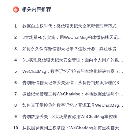
启动应用自动扫描微信数据目录
授权访问加密数据库文件
相关内容推荐
选择需导出的聊天记录范围
2. 数据处理：打造高效转换引擎
1
数据自主权时代：微信聊天记录全流程管理新范式
通过模块化处理流程实现数据清洗与格式转换，支持多维度筛
选条件，确保数据准确性与可用性。核心技术采用本地计算模
2
3大场景+5步实施：用WeChatMsg构建微信聊天记录的数字资产管理系统
式，所有处理均在用户设备完成，杜绝数据外泄风险。
3
如何永久保存微信聊天记录？这款开源工具让珍贵对话不再丢失
3. 数据输出：提供多样化格式选择
4
3步实现微信聊天记录安全管理：面向个人用户的数据备份与分析指南
功能入口
：主菜单→导出设置→格式选择
5
WeChatMsg：数字记忆守护者的本地化解决方案（99%数据留存率）
完整样式保留：HTML格式（适合日常浏览）
数据分析适用：CSV格式（支持Excel导入）
6
告别微信聊天记录丢失烦恼：从备份到知识管理的3个维度解决方案
文档存档需求：Word格式（可编辑排版）
4. 数据应用：解锁多场景价值
7
微信记录管理工具WeChatMsg：本地数据处理与个性化管理完全指南
内置基础分析模块，可生成聊天频率统计、关键词云图和互动
模式分析报告，帮助用户发现数据背后的行为特征与沟通规
8
如何真正掌控你的数字记忆？开源工具WeChatMsg的全方位数据管理方案
律。
9
告别数据丢失：3大场景教你用WeChatMsg掌控聊天记录
三、数据自主管理：实战应用指南 📊
10
从数据裸奔到主权掌控：WeChatMsg如何重构聊天记录管理
快速部署流程