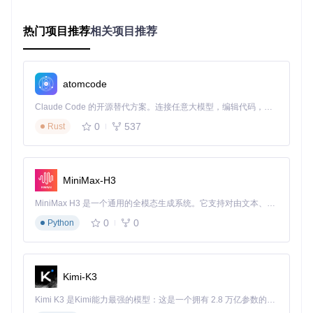
准备Python 3.7+环境
克隆仓库：
git clone https://gitcode.com/GitHub
热门项目推荐
相关项目推荐
_Trending/we/WeChatMsg
安装依赖：
pip install -r requirements.txt
启动应用：
python main.py
故障排除指南
atomcode
场景一：导出文件缺失表情
Claude Code 的开源替代方案。连接任意大模型，编辑代码，运行命令，自动验证 — 全自动执行。用 Rust 构建，极致性能。 ｜ An open-source alternative to Claude Code. Connect any LLM, edit code, run commands, and verify changes — autonomously. Built in Rust for speed. Get Started
解决流程：
0
537
Rust
检查是否勾选"表情资源嵌入"选项
确认本地已安装微信表情字体
尝试使用最新版本工具
MiniMax-H3
场景二：大文件处理卡顿
解决流程：
MiniMax H3 是一个通用的全模态生成系统。它支持对由文本、图像、视频和音频组成的多模态上下文进行统一理解，并能生成分辨率高达 2K、时长可达 15 秒的带原生立体声音频的视频。得益于面向任务泛化的系统设计，H3 在预训练阶段就已具备广泛的多模态上下文理解与生成能力，能够出色地执行复杂的多模态指令。
0
0
Python
启用分段导出功能
命令行模式添加
--batch-size 500
参数
关闭其他占用资源的应用程序
Kimi-K3
四、数据自主管理：价值延伸与生态构建 🌱
Kimi K3 是Kimi能力最强的模型：这是一个拥有 2.8 万亿参数的混合专家（MoE）模型，具备原生视觉理解能力，并支持 100 万 token 的上下文窗口。
数据安全对比表