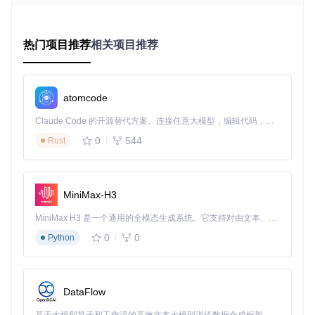
流程
多源数据无缝接入：打破格式壁垒
热门项目推荐
相关项目推荐
Pivot.js原生支持CSV和JSON两种主流数据格式，通过内置的
解析引擎自动处理数据转换。无论是从本地文件导入的销售数
据CSV，还是通过API获取的用户行为JSON，都能直接作为数
据源使用，避免了繁琐的数据格式转换工作。
atomcode
灵活的透视配置：自定义你的数据视图
Claude Code 的开源替代方案。连接任意大模型，编辑代码，运行命令，自动验证 — 全自动执行。用 Rust 构建，极致性能。 ｜ An open-source alternative to Claude Code. Connect any LLM, edit code, run commands, and verify changes — autonomously. Built in Rust for speed. Get Started
通过配置行标签、列标签和汇总方式，用户可以自由组合数据
0
544
Rust
维度。例如将"地区"设为行标签、"季度"设为列标签，即可生
成各地区分季度的销售对比表；选择"求和"或"平均值"等不同
汇总方式，满足多样化的统计需求。
MiniMax-H3
交互式数据探索：即时响应的过滤体验
MiniMax H3 是一个通用的全模态生成系统。它支持对由文本、图像、视频和音频组成的多模态上下文进行统一理解，并能生成分辨率高达 2K、时长可达 15 秒的带原生立体声音频的视频。得益于面向任务泛化的系统设计，H3 在预训练阶段就已具备广泛的多模态上下文理解与生成能力，能够出色地执行复杂的多模态指令。
Pivot.js提供动态过滤功能，用户可以通过点击表头排序、设置
筛选条件等方式实时调整数据视图。这种即时反馈机制让数据
0
0
Python
探索过程更加流畅，帮助用户快速发现数据中的规律和异常。
轻量级集成：轻松嵌入现有系统
DataFlow
作为纯JavaScript库，Pivot.js可以无缝集成到各种前端项目
中。只需引入相关脚本文件，几行代码即可初始化一个功能完