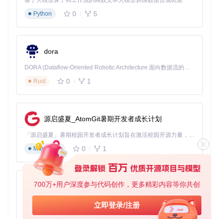
基于大模型算子和工作流的高效文本大模型训练数据合成框架
整的数据透视表，无论是在管理后台、数据分析平台还是业务
报表系统中都能灵活应用。
0
5
Python
3步快速上手：从零开始创建你的第一个数据透
视表
dora
准备工作：环境搭建与资源引入
DORA (Dataflow-Oriented Robotic Architecture 面向数据流的机器人架构) 是为 AI 与具身智能机器人打造的高性能开发框架，以数据流范式重构开发逻辑，原生支持分布式部署与端边云协同 —— 无需复杂适配，即可实现一体端到端具身大小脑、VLA等模型部署，无缝衔接感知、推理、控制全链路，让 AI 能力与机器人动作深度融合。 依托 Rust 内核与零拷贝通信技术，它将具身大小脑、VLA等模型推理、多模态数据融合延迟压缩至微秒级，同时兼容 ROS2 生态与国产 AI 芯片，彻底降低具身智能机器人的开发门槛，让分布式部署下的 AI 赋能创新更高效、更灵活。
0
1
首先，通过以下命令克隆项目仓库到本地：
Rust
git 
clone
源启盛夏_AtomGit暑期开发者成长计划
在HTML页面中引入必要的依赖文件，包括jQuery、Pivot.js核
心库和样式表：
「源启盛夏」暑期校园开发者成长计划旨在激活校园开源力量，通过积分激励、认证扶持、资源倾斜等形式，引导高校组织和开发者完成「入驻 — 建项目 — 做贡献 — 获认证 — 得资源」的完整闭环。无论你是想带领社团入驻平台的组织者，还是希望用代码贡献证明自己的开发者，都能在这里找到属于你的成长路径。
0
1
Markdown
<
link
rel
=
"stylesheet"
href
=
"lib/css/pivot.css"
>
<
script
src
=
"lib/javascripts/jquery.min.js"
>
</
script
>
<
script
src
=
"pivot.js"
>
</
script
>
700万+用户深度参与代码创作，更多精彩内容等你共创
py-xiaozhi
数据准备：选择合适的数据源
基于Python的Xiaozhi AI，适用于想要完整Xiaozhi体验而无需拥有专用硬件的用户。
立即登录/注册
Pivot.js支持两种数据输入方式：直接提供JSON数组或通过CS
V文件加载。以下是一个简单的JSON数据示例：
0
1
Python