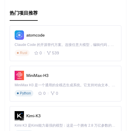
lssh以其强大的功能集合，成为了远程管理工具箱中的明星产
品。无论你是希望更有效率地管理服务器，还是寻求在多主机
热门项目推荐
环境中简化操作流程的解决方案，lssh都是值得尝试的强大工
具。立即体验，开启你的高效运维之旅吧！
atomcode
通过以上解析，我们可以看到lssh不仅简化了远程工作流程，
还极大地增强了操作的灵活性和效率，是现代IT管理和自动化
Claude Code 的开源替代方案。连接任意大模型，编辑代码，运行命令，自动验证 — 全自动执行。用 Rust 构建，极致性能。 ｜ An open-source alternative to Claude Code. Connect any LLM, edit code, run commands, and verify changes — autonomously. Built in Rust for speed. Get Started
领域中的一股清流。立即加入lssh的用户群体，解锁更多远程
0
539
Rust
操作的可能！
MiniMax-H3
MiniMax H3 是一个通用的全模态生成系统。它支持对由文本、图像、视频和音频组成的多模态上下文进行统一理解，并能生成分辨率高达 2K、时长可达 15 秒的带原生立体声音频的视频。得益于面向任务泛化的系统设计，H3 在预训练阶段就已具备广泛的多模态上下文理解与生成能力，能够出色地执行复杂的多模态指令。
0
0
Python
Kimi-K3
Kimi K3 是Kimi能力最强的模型：这是一个拥有 2.8 万亿参数的混合专家（MoE）模型，具备原生视觉理解能力，并支持 100 万 token 的上下文窗口。