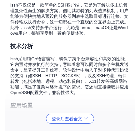
lssh不仅仅是一款简单的SSH客户端，它是为了解决多主机管
理复杂性而生的解决方案。借助其独特的列表选择机制，用户
能够方便快捷地从预设的服务器列表中选取目标进行连接、文
件传输或执行命令，这一切都在一个直观的交互界面上完成。
此外，lssh支持多平台运行，无论是Linux、macOS还是Wind
ows用户，都能享受到一致的便捷体验。
技术分析
lssh采用纯Go语言编写，确保了跨平台兼容性和高效的性能。
它内置对并发执行的支持，意味着您可以同时向多个主机发送
命令，显著提升工作效率。软件设计中融入了对多种代理协议
的支持（如SSH、HTTP、SOCKS5），以及SSH代理、端口
转发（包括本地、远程、动态和反向）、X11转发等高级网络
功能，满足了复杂网络环境下的需求。它还能直接读取并应用
OpenSSH配置文件，兼容性强大。
应用场景
lssh广泛适用于多种工作场景：
登录后查看全文
系统维护
：当需同时更新分布在各地的服务器时，lssh的并
发执行能力和筛选功能大大减少了手动操作的时间。