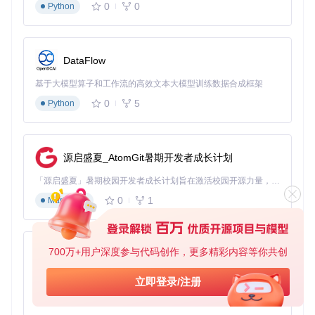
0
0
Python
DataFlow
基于大模型算子和工作流的高效文本大模型训练数据合成框架
0
5
Python
源启盛夏_AtomGit暑期开发者成长计划
「源启盛夏」暑期校园开发者成长计划旨在激活校园开源力量，通过积分激励、认证扶持、资源倾斜等形式，引导高校组织和开发者完成「入驻 — 建项目 — 做贡献 — 获认证 — 得资源」的完整闭环。无论你是想带领社团入驻平台的组织者，还是希望用代码贡献证明自己的开发者，都能在这里找到属于你的成长路径。
0
1
Markdown
700万+用户深度参与代码创作，更多精彩内容等你共创
py-xiaozhi
基于Python的Xiaozhi AI，适用于想要完整Xiaozhi体验而无需拥有专用硬件的用户。
立即登录/注册
0
1
Python