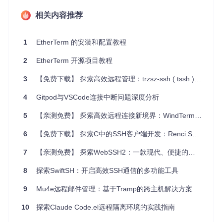
团队协作
：开发团队成员可以通过共享配置轻松访问项目相
关服务器，提高协作效率。
相关内容推荐
故障排查
：快速连入多个主机进行日志检查或状态查询，加
速问题定位。
1
EtherTerm 的安装和配置教程
数据同步
：利用lscp模块实现复杂的数据迁移任务，支持多
点上传下载。
2
EtherTerm 开源项目教程
项目特点
3
【免费下载】 探索高效远程管理：trzsz-ssh ( tssh ) —— 你的全能 SSH 客户端
易用性
：图形化选择使得服务器切换简单直观。
4
Gitpod与VSCode连接中断问题深度分析
并发执行
：命令可在选定主机上并行执行，节省时间。
多平台支持
：在主流操作系统上无缝运行。
5
【亲测免费】 探索高效远程连接新境界：WindTerm 2.5.0 跨平台 SSH 客户端
高度可配置
：支持复杂的网络代理设置，适应多种网络环
6
境。
【免费下载】 探索C中的SSH客户端开发：Renci.SshNet库实战指南
交互式平行shell
：提供一种新的互动方式，可以在多个主
7
【亲测免费】 探索WebSSH2：一款现代、便捷的在线SSH客户端
机间执行命令，甚至结合本地命令。
全面的认证支持
：包括密码、公钥、证书及PKCS11设备
8
探索SwiftSH：开启高效SSH通信的多功能工具
（如YubiKey）等认证方式。
配置灵活
：通过
.lssh.conf
配置文件，支持自定义行为和
9
Mu4e远程邮件管理：基于Tramp的跨主机解决方案
环境变量的加载，增强定制能力。
10
探索Claude Code.el远程隔离环境的实践指南
结语