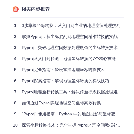
多坐标系支持
：内置数百种预定义坐标系统，涵盖全球主
相关内容推荐
要国家和地区的官方坐标系。
from
 pyproj 
import
 CRS

1
3步掌握坐标转换：从入门到专业的地理空间处理技巧
# 创建WGS84坐标系对象
2
掌握Pyproj：从坐标混乱到地理空间精准转换的实战指南
wgs84 = CRS(
"EPSG:4326"
# 创建UTM Zone 32N坐标系对象
3
Pyproj：突破地理空间数据处理瓶颈的坐标转换技术
utm32n = CRS(
"EPSG:32632"
4
Pyproj从入门到精通：地理坐标转换的7个核心技能
高效坐标转换
：基于C++底层实现，处理大规模数据时性
5
Pyproj完全指南：轻松掌握地理坐标转换技术
能卓越，比纯Python实现快10-100倍。
6
Pyproj探索指南：解锁地理坐标转换的实战技巧
丰富的地理计算功能
：除坐标转换外，还提供测地线距离
计算、方位角计算等高级功能。
7
Pyproj地理坐标转换工具：解决跨坐标系数据处理难题的核心方案
Pyproj项目标志，代表其在地理坐标转换领域的专业地位
8
如何通过Pyproj实现地理空间坐标高效转换
实战案例：从理论到实践的坐标转换应用
9
`Pyproj` 使用指南：Python 中的地图投影与坐标变换宝典
案例一：环境监测数据坐标统一
10
探索坐标转换技术：完全掌握Pyproj地理空间数据处理工具
某环境监测项目需要整合不同来源的监测数据，这些数据采用
不同的坐标系统。使用Pyproj可以快速将所有数据统一到WGS