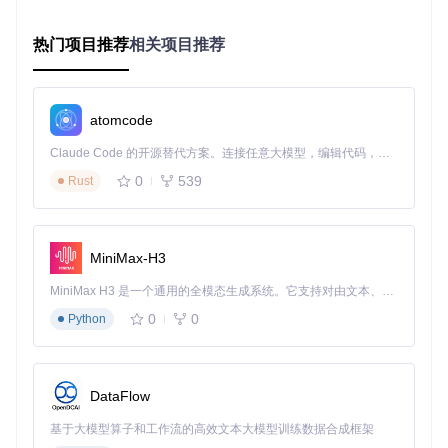
84坐标系：
热门项目推荐
相关项目推荐
from
 pyproj 
import
 Transformer

# 创建转换器：从UTM 32N到WGS84
transformer = Transformer.from_crs(
"EPSG:32632"
, 
"EPSG:43
atomcode
# 转换坐标点
Claude Code 的开源替代方案。连接任意大模型，编辑代码，运行命令，自动验证 — 全自动执行。用 Rust 构建，极致性能。 ｜ An open-source alternative to Claude Code. Connect any LLM, edit code, run commands, and verify changes — autonomously. Built in Rust for speed. Get Started
x, y = 
500000
, 
5500000
# UTM坐标
0
539
Rust
print
(
f"WGS84坐标: 经度 
{lon:
.6
f}
, 纬度 
{lat:
.6
f}
"
案例二：智能交通系统中的实时坐标转换
MiniMax-H3
在智能交通系统中，需要将GPS设备获取的WGS84坐标实时
转换为当地坐标系，以匹配电子地图：
MiniMax H3 是一个通用的全模态生成系统。它支持对由文本、图像、视频和音频组成的多模态上下文进行统一理解，并能生成分辨率高达 2K、时长可达 15 秒的带原生立体声音频的视频。得益于面向任务泛化的系统设计，H3 在预训练阶段就已具备广泛的多模态上下文理解与生成能力，能够出色地执行复杂的多模态指令。
0
0
Python
from
 pyproj 
import
import
 time

def
realtime_transform
(
gps_data
):

DataFlow
    transformer = Transformer.from_crs(
"EPSG:4326"
, 
"EPSG
    start_time = time.time()

基于大模型算子和工作流的高效文本大模型训练数据合成框架
    transformed_data = [transformer.transform(lon, lat) 
f