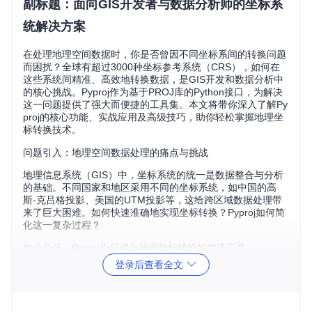
副标题：面向GIS开发者与数据分析师的坐标系
统解决方案
在处理地理空间数据时，你是否曾因不同坐标系间的转换问题
而困扰？全球有超过3000种坐标参考系统（CRS），如何在
这些系统间精准、高效地转换数据，是GIS开发和数据分析中
的核心挑战。Pyproj作为基于PROJ库的Python接口，为解决
这一问题提供了强大而便捷的工具集。本文将带你深入了解Py
proj的核心功能、实战应用及高级技巧，助你轻松掌握地理坐
标转换技术。
问题引入：地理空间数据处理的痛点与挑战
地理信息系统（GIS）中，坐标系统的统一是数据整合与分析
的基础。不同国家和地区采用不同的坐标系统，如中国的高
斯-克吕格投影、美国的UTM投影等，这给跨区域数据处理带
来了巨大困难。如何快速准确地实现坐标转换？Pyproj如何简
化这一复杂过程？
核心价值：Pyproj为何成为地理坐标转换的首选工具
登录后查看全文
Pyproj的核心价值在于其将复杂的PROJ库功能封装为简洁易
用的Python接口，同时保持了高性能和高精度。以下是其三大
核心优势：