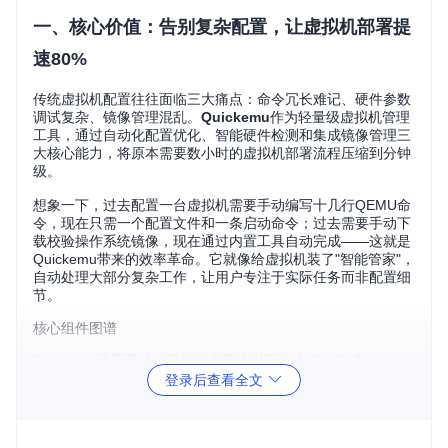
一、核心价值：告别复杂配置，让虚拟机部署提
速80%
传统虚拟机配置往往面临三大痛点：命令冗长难记、硬件参数
调试复杂、镜像管理混乱。
Quickemu
作为轻量级虚拟机管理
工具，通过自动化配置优化、智能硬件检测和集成镜像管理三
大核心能力，将原本需要数小时的虚拟机部署流程压缩到分钟
级。
想象一下，过去配置一台虚拟机需要手动编写十几行QEMU命
令，现在只需一个配置文件和一条启动命令；过去需要手动下
载校验操作系统镜像，现在通过内置工具自动完成——这就是
Quickemu带来的效率革命。它就像给虚拟机装了"智能管家"，
自动处理大部分复杂工作，让用户专注于实际任务而非配置细
节。
核心组件图谱
Quickemu采用模块化设计，主要由以下核心组件构成：
登录后查看全文
主程序（quickemu）
：虚拟机生命周期管理器，负责解析
配置、优化硬件参数和启动QEMU实例
镜像工具（quickget）
：操作系统镜像下载器，支持自动