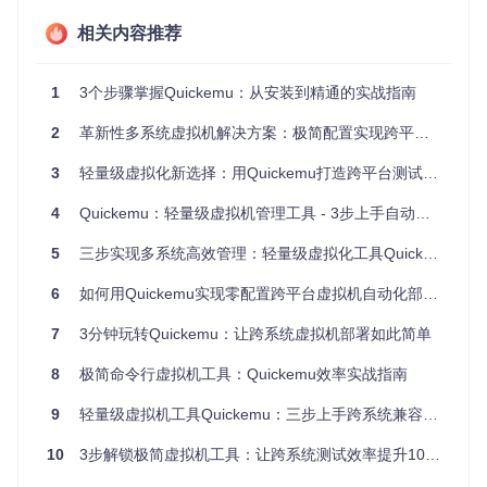
校验和配置生成
配置系统
：基于INI格式的灵活配置框架，平衡易用性和自
相关内容推荐
定义能力
性能优化模块
：自动检测主机硬件并应用最佳实践配置
1
3个步骤掌握Quickemu：从安装到精通的实战指南
这些组件协同工作，形成从镜像获取到虚拟机运行的完整工作
流，每个模块专注解决特定问题，共同实现"复杂后台化，操
2
革新性多系统虚拟机解决方案：极简配置实现跨平台高效体验
作简单化"的设计目标。
3
轻量级虚拟化新选择：用Quickemu打造跨平台测试与开发环境
实操检验点
4
Quickemu：轻量级虚拟机管理工具 - 3步上手自动化跨系统虚拟化方案
此刻你应该能够说出Quickemu解决的三个核心痛点，以及它
主要由哪四个组件构成。
5
三步实现多系统高效管理：轻量级虚拟化工具Quickemu全解析
二、实操指南：从安装到启动的3分钟极速体验
6
如何用Quickemu实现零配置跨平台虚拟机自动化部署？
2.1 环境准备：5分钟完成依赖配置
7
3分钟玩转Quickemu：让跨系统虚拟机部署如此简单
在开始使用Quickemu前，需要确保系统已安装必要的依赖组
8
极简命令行虚拟机工具：Quickemu效率实战指南
件。不同Linux发行版的安装命令略有差异：
9
轻量级虚拟机工具Quickemu：三步上手跨系统兼容方案
# Ubuntu/Debian系统
10
sudo
3步解锁极简虚拟机工具：让跨系统测试效率提升10倍的革命性黑科技
 apt install -y qemu-system qemu-utils libvirt-clients