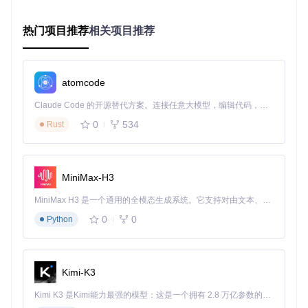
# Fedora系统
sudo
 dnf install -y qemu qemu-img libvirt-client dnsmasq v
热门项目推荐
相关项目推荐
# Arch Linux系统
sudo
atomcode
安装完成后，克隆项目仓库获取最新版本：
Claude Code 的开源替代方案。连接任意大模型，编辑代码，运行命令，自动验证 — 全自动执行。用 Rust 构建，极致性能。 ｜ An open-source alternative to Claude Code. Connect any LLM, edit code, run commands, and verify changes — autonomously. Built in Rust for speed. Get Started
git 
clone
0
534
Rust
cd
2.2 镜像获取：一行命令搞定系统准备
quickget
工具支持主流操作系统的自动化下载。以下是三个典
MiniMax-H3
型场景的使用示例：
MiniMax H3 是一个通用的全模态生成系统。它支持对由文本、图像、视频和音频组成的多模态上下文进行统一理解，并能生成分辨率高达 2K、时长可达 15 秒的带原生立体声音频的视频。得益于面向任务泛化的系统设计，H3 在预训练阶段就已具备广泛的多模态上下文理解与生成能力，能够出色地执行复杂的多模态指令。
场景1：开发测试环境（Ubuntu LTS）
0
0
Python
# 下载Ubuntu 22.04 LTS桌面版
./quickget ubuntu 22.04

场景2：日常办公环境（Windows 11）
Kimi-K3
# 下载Windows 11专业版
Kimi K3 是Kimi能力最强的模型：这是一个拥有 2.8 万亿参数的混合专家（MoE）模型，具备原生视觉理解能力，并支持 100 万 token 的上下文窗口。
./quickget windows 11 pro
