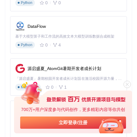
0
0
Python
场景3：轻量级服务器（Alpine Linux）
# 下载Alpine Linux最新版
./quickget alpine latest

DataFlow
基于大模型算子和工作流的高效文本大模型训练数据合成框架
2.3 启动虚拟机：配置即启动的极简体验
0
4
Python
使用生成的配置文件启动虚拟机，基础命令格式为：
# 通用启动命令
源启盛夏_AtomGit暑期开发者成长计划
./quickemu --vm <配置文件名>

「源启盛夏」暑期校园开发者成长计划旨在激活校园开源力量，通过积分激励、认证扶持、资源倾斜等形式，引导高校组织和开发者完成「入驻 — 建项目 — 做贡献 — 获认证 — 得资源」的完整闭环。无论你是想带领社团入驻平台的组织者，还是希望用代码贡献证明自己的开发者，都能在这里找到属于你的成长路径。
# 示例：启动Ubuntu虚拟机
0
1
Markdown
启动过程中，Quickemu会自动完成：
700万+用户深度参与代码创作，更多精彩内容等你共创
硬件加速检测（KVM加速→像给虚拟机装了高速引擎）
py-xiaozhi
内存和CPU核心优化分配
基于Python的Xiaozhi AI，适用于想要完整Xiaozhi体验而无需拥有专用硬件的用户。
立即登录/注册
图形界面自动配置
网络连接建立
0
1
Python