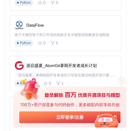
// 获取歌词
0
0
Python
    FetchLyrics(ctx context.Context, metadata model.Media
// 获取服务名称
    ServiceName() 
string
// 检查服务可用性
DataFlow
    IsAvailable() 
bool
基于大模型算子和工作流的高效文本大模型训练数据合成框架
常见歌词服务集成方法
0
5
Python
内置服务配置
：
[Lyrics.Providers]
# 启用网易云歌词服务
源启盛夏_AtomGit暑期开发者成长计划
NeteaseEnabled
 = 
true
# 启用QQ音乐歌词服务
「源启盛夏」暑期校园开发者成长计划旨在激活校园开源力量，通过积分激励、认证扶持、资源倾斜等形式，引导高校组织和开发者完成「入驻 — 建项目 — 做贡献 — 获认证 — 得资源」的完整闭环。无论你是想带领社团入驻平台的组织者，还是希望用代码贡献证明自己的开发者，都能在这里找到属于你的成长路径。
QQEnabled
 = 
true
# 自定义API密钥
0
1
Markdown
APISecret
 = 
"your_api_key_here"
自定义歌词服务开发
： 创建新的歌词服务插件，实现Lyric
sProvider接口，并将其放置在
plugins/lyrics/
目录
700万+用户深度参与代码创作，更多精彩内容等你共创
py-xiaozhi
下，系统会自动加载并注册该服务。
基于Python的Xiaozhi AI，适用于想要完整Xiaozhi体验而无需拥有专用硬件的用户。
立即登录/注册
使用技巧：优化歌词体验的实用方法
0
1
Python