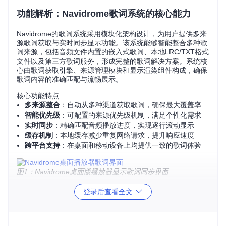
功能解析：Navidrome歌词系统的核心能力
Navidrome的歌词系统采用模块化架构设计，为用户提供多来
源歌词获取与实时同步显示功能。该系统能够智能整合多种歌
词来源，包括音频文件内置的嵌入式歌词、本地LRC/TXT格式
文件以及第三方歌词服务，形成完整的歌词解决方案。系统核
心由歌词获取引擎、来源管理模块和显示渲染组件构成，确保
歌词内容的准确匹配与流畅展示。
核心功能特点
多来源整合
：自动从多种渠道获取歌词，确保最大覆盖率
智能优先级
：可配置的来源优先级机制，满足个性化需求
实时同步
：精确匹配音频播放进度，实现逐行滚动显示
缓存机制
：本地缓存减少重复网络请求，提升响应速度
跨平台支持
：在桌面和移动设备上均提供一致的歌词体验
图1：Navidrome桌面版播放器显示歌词同步界面
登录后查看全文
配置指南：个性化歌词系统设置
Navidrome歌词系统提供灵活的配置选项，允许用户根据个人
偏好调整歌词获取和显示方式。通过修改配置文件，用户可以