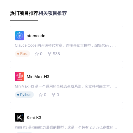
歌词缓存最
CacheS
50
10-200
ize
大容量(MB)
热门项目推荐
相关项目推荐
缓存过期时
CacheE
720
24-8760
xpiry
间(小时)
Default
文本歌词文
"UTF-8","GBK","I
atomcode
Encodin
"UTF-8"
SO-8859-1"等
件编码
g
Claude Code 的开源替代方案。连接任意大模型，编辑代码，运行命令，自动验证 — 全自动执行。用 Rust 构建，极致性能。 ｜ An open-source alternative to Claude Code. Connect any LLM, edit code, run commands, and verify changes — autonomously. Built in Rust for speed. Get Started
启用预加载
Preload
false
true/false
0
538
Lyrics
下一首歌词
Rust
集成方案：第三方歌词服务连接
MiniMax-H3
Navidrome支持与多种第三方歌词服务集成，通过标准化接口
实现歌词数据的获取与解析。系统采用插件化设计，使得添加
MiniMax H3 是一个通用的全模态生成系统。它支持对由文本、图像、视频和音频组成的多模态上下文进行统一理解，并能生成分辨率高达 2K、时长可达 15 秒的带原生立体声音频的视频。得益于面向任务泛化的系统设计，H3 在预训练阶段就已具备广泛的多模态上下文理解与生成能力，能够出色地执行复杂的多模态指令。
新的歌词服务变得简单。
0
0
Python
歌词服务接口规范
Navidrome定义了统一的歌词服务提供者接口，任何第三方服
务只需实现以下接口即可集成：
Kimi-K3
Kimi K3 是Kimi能力最强的模型：这是一个拥有 2.8 万亿参数的混合专家（MoE）模型，具备原生视觉理解能力，并支持 100 万 token 的上下文窗口。
type
 LyricsProvider 
interface
 {
