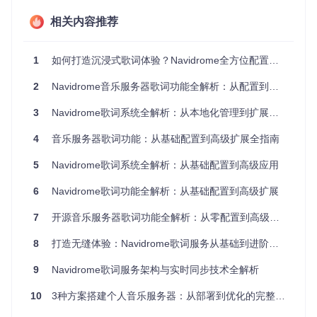
自定义歌词来源优先级、缓存策略和显示效果。
相关内容推荐
基础配置示例
在Navidrome配置文件（通常为
navidrome.toml
）中，添加
1
如何打造沉浸式歌词体验？Navidrome全方位配置指南
或修改以下配置段：
2
Navidrome音乐服务器歌词功能全解析：从配置到扩展
[Lyrics]
# 歌词来源优先级设置
3
Navidrome歌词系统全解析：从本地化管理到扩展开发的完整指南
Priority
 = 
"embedded,.lrc,netease,qq,.txt"
# 歌词缓存大小限制(MB)
4
音乐服务器歌词功能：从基础配置到高级扩展全指南
CacheSize
 = 
50
# 缓存过期时间(小时)
5
Navidrome歌词系统全解析：从基础配置到高级应用
CacheExpiry
 = 
720
# 默认编码格式
6
Navidrome歌词功能全解析：从基础配置到高级扩展
DefaultEncoding
 = 
"UTF-8"
# 启用歌词预加载
7
开源音乐服务器歌词功能全解析：从零配置到高级定制
PreloadLyrics
 = 
true
8
打造无缝体验：Navidrome歌词服务从基础到进阶的全攻略
配置选项速查表
配置项
说明
默认值
可选值
9
Navidrome歌词服务架构与实时同步技术全解析
"embedd
歌词来源优
逗号分隔的来源
Priority
ed,.lrc,.tx
10
3种方案搭建个人音乐服务器：从部署到优化的完整指南
先级顺序
列表
t"