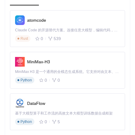
三、项目的配置文件介绍
package.json
atomcode
重要脚本
:
scripts
对象定义了npm可执行的各种命令，例
Claude Code 的开源替代方案。连接任意大模型，编辑代码，运行命令，自动验证 — 全自动执行。用 Rust 构建，极致性能。 ｜ An open-source alternative to Claude Code. Connect any LLM, edit code, run commands, and verify changes — autonomously. Built in Rust for speed. Get Started
如
start
用于启动开发服务器，
build
用于生产环境构建
等。
0
539
Rust
依赖项
: 列出了项目运行所需的Node.js模块，包括开发依赖
(
devDependencies
)和常规依赖(
dependencies
)。
额外的配置文件 (假设存在)
config/*.js
: 在一些复杂项目中，可能会有额外的配置文件
MiniMax-H3
来管理环境变量、编译选项或其他自定义设置。这些配置文
件具体命名和位置需查看项目文档或
README.md
文件。
MiniMax H3 是一个通用的全模态生成系统。它支持对由文本、图像、视频和音频组成的多模态上下文进行统一理解，并能生成分辨率高达 2K、时长可达 15 秒的带原生立体声音频的视频。得益于面向任务泛化的系统设计，H3 在预训练阶段就已具备广泛的多模态上下文理解与生成能力，能够出色地执行复杂的多模态指令。
0
0
Python
请注意，实际的目录结构和文件细节可能因项目的不同而有所
变化，以上结构是一个基于描述的示例。务必参考项目中的实
际
README.md
文件获取最新和具体的指导。
DataFlow
基于大模型算子和工作流的高效文本大模型训练数据合成框架
0
5
Python