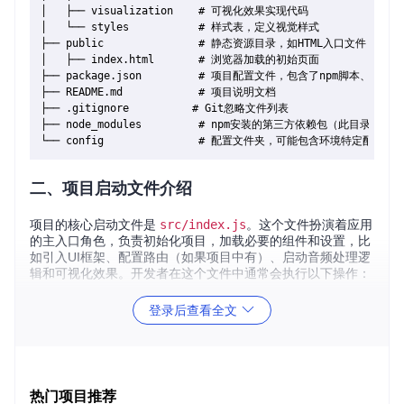
│   ├── visualization    # 可视化效果实现代码

│   └── styles           # 样式表，定义视觉样式

├── public               # 静态资源目录，如HTML入口文件

│   ├── index.html       # 浏览器加载的初始页面

├── package.json         # 项目配置文件，包含了npm脚本、依赖等
├── README.md            # 项目说明文档

├── .gitignore          # Git忽略文件列表

├── node_modules         # npm安装的第三方依赖包（此目录
二、项目启动文件介绍
项目的核心启动文件是
src/index.js
。这个文件扮演着应用
的主入口角色，负责初始化项目，加载必要的组件和设置，比
如引入UI框架、配置路由（如果项目中有）、启动音频处理逻
辑和可视化效果。开发者在这个文件中通常会执行以下操作：
导入核心库和组件。
登录后查看全文
初始化React App或任何前端框架的应用实例。
调用音频处理和可视化函数，将音乐数据与视觉效果绑定。
要启动项目，通常需要在命令行中运行
npm start
或依据
pa
ckage.json
中定义的脚本来启动开发服务器。
热门项目推荐