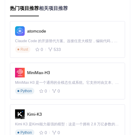
B-Rapid-AllInOne，AI智能生成技术可将制作时间缩短至几小
热门项目推荐
相关项目推荐
时，大幅提升创作效率。
💡 解决方案：一站式AI视频创作平台
atomcode
核心功能概览
Claude Code 的开源替代方案。连接任意大模型，编辑代码，运行命令，自动验证 — 全自动执行。用 Rust 构建，极致性能。 ｜ An open-source alternative to Claude Code. Connect any LLM, edit code, run commands, and verify changes — autonomously. Built in Rust for speed. Get Started
WAN2.2-14B-Rapid-AllInOne整合了文本生成视频和图像转视
0
533
频两大核心功能，采用FP8精度优化，实现快速高效的视频生
Rust
成。项目提供多种模型版本，满足不同场景需求：
模型类
特点
适用场景
型
MiniMax-H3
全能型，支持T2V、I2V等
专业创作、复杂
MEGA
MiniMax H3 是一个通用的全模态生成系统。它支持对由文本、图像、视频和音频组成的多模态上下文进行统一理解，并能生成分辨率高达 2K、时长可达 15 秒的带原生立体声音频的视频。得益于面向任务泛化的系统设计，H3 在预训练阶段就已具备广泛的多模态上下文理解与生成能力，能够出色地执行复杂的多模态指令。
系列
多种功能
场景
0
0
Python
快速制作、特定
v2-v10
轻量级，专注单一功能
系列
场景
硬件适配指南
Kimi-K3
根据显存容量选择合适的配置，既能保证生成质量，又能避免
Kimi K3 是Kimi能力最强的模型：这是一个拥有 2.8 万亿参数的混合专家（MoE）模型，具备原生视觉理解能力，并支持 100 万 token 的上下文窗口。
资源浪费：
0
0
Python