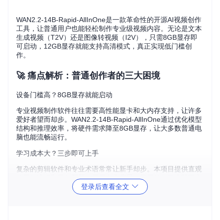
WAN2.2-14B-Rapid-AllInOne是一款革命性的开源AI视频创作
工具，让普通用户也能轻松制作专业级视频内容。无论是文本
生成视频（T2V）还是图像转视频（I2V），只需8GB显存即
可启动，12GB显存就能支持高清模式，真正实现低门槛创
作。
🚀 痛点解析：普通创作者的三大困境
设备门槛高？8GB显存就能启动
专业视频制作软件往往需要高性能显卡和大内存支持，让许多
爱好者望而却步。WAN2.2-14B-Rapid-AllInOne通过优化模型
结构和推理效率，将硬件需求降至8GB显存，让大多数普通电
脑也能流畅运行。
学习成本大？三步即可上手
复杂的剪辑软件和专业术语常常让新手却步。本项目提供直观
的工作流程和示例配置，无需专业背景，只需简单三步即可完
登录后查看全文
成视频创作。
制作周期长？AI加速效率提升10倍
传统视频制作从脚本到成品需要数天时间，而使用WAN2.2-14