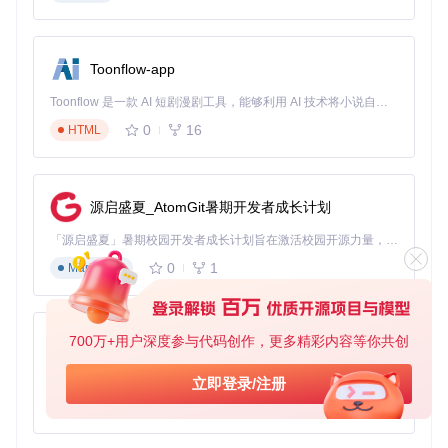
显存容
推荐分辨
视频长
适用场景
量
率
度
5-10秒
社交媒体短视频
8GB
540p
Toonflow-app
产品展示、教育培
10-30秒
12GB
720p
训
Toonflow 是一款 AI 短剧漫剧工具，能够利用 AI 技术将小说自动转化为剧本，并结合 AI 生成的图片和视频，实现高效的短剧创作。借助 Toonflow，可以轻松完成从文字到影像的全流程，让短剧制作变得更加智能与便捷。
0
16
HTML
30秒以
专业制作、商业宣
16GB+
1080p
上
传
📌 快速上手：三阶段创作流程
源启盛夏_AtomGit暑期开发者成长计划
阶段一：环境准备
「源启盛夏」暑期校园开发者成长计划旨在激活校园开源力量，通过积分激励、认证扶持、资源倾斜等形式，引导高校组织和开发者完成「入驻 — 建项目 — 做贡献 — 获认证 — 得资源」的完整闭环。无论你是想带领社团入驻平台的组织者，还是希望用代码贡献证明自己的开发者，都能在这里找到属于你的成长路径。
0
1
首先确保系统满足基本要求：
Markdown
NVIDIA显卡（8GB显存或以上）
Python 3.8+环境
700万+用户深度参与代码创作，更多精彩内容等你共创
AionUi
50GB以上存储空间
克隆项目代码库：
免费、本地、开源的 24/7 全天候 Cowork 应用，以及适用于 Gemini CLI、Claude Code、Codex、OpenCode、Qwen Code、Goose CLI、Auggie 等的 OpenClaw | 🌟 喜欢就点star吧
立即登录/注册
0
6
TypeScript
git 
clone