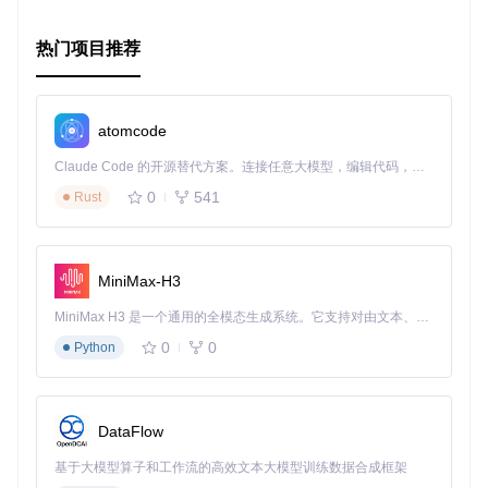
模块化设计
: 前端和后端分离，各自独立开发和测试，提高
了代码的可维护性和可扩展性。
热门项目推荐
开源社区支持
: 基于MIT许可证，项目鼓励社区贡献和改
进，确保了技术的持续更新和优化。
总之，Flask React Boilerplate是一个集成了多种现代Web开
atomcode
发技术的模板，它不仅简化了开发流程，还为开发者提供了一
个高效、可靠的开发和部署平台。无论是初学者还是经验丰富
Claude Code 的开源替代方案。连接任意大模型，编辑代码，运行命令，自动验证 — 全自动执行。用 Rust 构建，极致性能。 ｜ An open-source alternative to Claude Code. Connect any LLM, edit code, run commands, and verify changes — autonomously. Built in Rust for speed. Get Started
的开发者，都能从这个项目中获得极大的便利和价值。
0
541
Rust
MiniMax-H3
MiniMax H3 是一个通用的全模态生成系统。它支持对由文本、图像、视频和音频组成的多模态上下文进行统一理解，并能生成分辨率高达 2K、时长可达 15 秒的带原生立体声音频的视频。得益于面向任务泛化的系统设计，H3 在预训练阶段就已具备广泛的多模态上下文理解与生成能力，能够出色地执行复杂的多模态指令。
0
0
Python
DataFlow
基于大模型算子和工作流的高效文本大模型训练数据合成框架