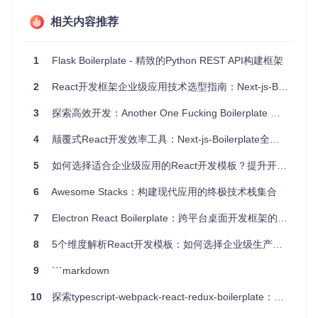
定性和扩展性著称。
相关内容推荐
项目及技术应用场景
1
Flask Boilerplate - 精致的Python REST API构建框架
Flask React Boilerplate适用于多种应用场景，包括但不限
于：
2
React开发框架企业级应用技术选型指南：Next-js-Boilerplate全解析
企业内部管理系统
: 提供一个稳定的后端和友好的前端界
3
探索高效开发：Another One Fucking Boilerplate 项目推荐
面，方便企业进行数据管理和流程控制。
电子商务平台
: 利用React的动态渲染和Flask的API能力，
4
颠覆式React开发效率工具：Next-js-Boilerplate全解析
构建响应迅速且功能丰富的在线购物体验。
个人博客或内容管理系统
: 结合Flask的简洁和React的灵
5
如何选择适合企业级应用的React开发模板？提升开发效率的终极方案
活，快速搭建一个内容发布和管理的平台。
6
Awesome Stacks：构建现代应用的终极技术栈集合
项目特点
7
Electron React Boilerplate：跨平台桌面开发框架的新时代解决方案
一键部署
: 通过Heroku的一键部署按钮，开发者可以轻松
8
5个维度解析React开发模板：如何选择企业级生产就绪解决方案
将应用部署到生产环境，大大减少了部署的复杂性和时间
成本。
9
```markdown
本地开发环境搭建
: 提供了详细的本地安装指南，包括环境
配置、数据库设置等，确保开发者可以在本地快速启动和
10
探索typescript-webpack-react-redux-boilerplate：现代Web应用的高效启动器
调试项目。