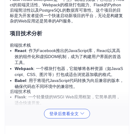
ct的前端灵活性、Webpack的模块打包能力、Flask的Python
后端简洁性以及PostgreSQL的数据库可靠性。这个项目的目
标是为开发者提供一个快速启动新项目的平台，无论是构建复
杂的Web应用还是简单的API服务。
项目技术分析
前端技术栈
React
: 作为Facebook推出的JavaScript库，React以其高
效的组件化和虚拟DOM机制，成为了构建用户界面的首选
工具。
Webpack
: 一个模块打包器，它能够将各种资源（如JavaS
cript、CSS、图片等）打包成适合浏览器加载的格式。
Babel
: 用于将现代JavaScript代码转换为向后兼容的版本，
确保代码在不同环境中的兼容性。
后端技术栈
Flask
: 一个轻量级的WSGI Web应用框架，它简单易用，
适合快速开发。
Flask-RESTful
: 扩展了Flask，使其更容易构建RESTful AP
登录后查看全文
I。
SQLAlchemy
: 一个功能强大的ORM（对象关系映射）工
具，简化了数据库操作。
PostgreSQL
: 一个强大的开源关系型数据库系统，以其稳