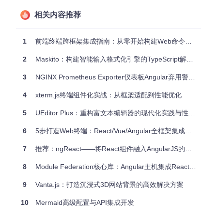
4、项目特点
相关内容推荐
高性能
：通过React的优化，即便在大数据量下也能保持流
畅的用户体验。
丰富特性
：内置固定表头、服务器端钩子、排序、分页、搜
1
前端终端跨框架集成指南：从零开始构建Web命令行界面
索、水平滚动等功能，同时支持自定义单元格渲染。
易用性
：API设计与ng-grid相似，学习成本低，易于上手。
2
Maskito：构建智能输入格式化引擎的TypeScript解决方案
持续发展
：虽然当前开发已停止，但新的开发工作正在
jose
balius/react-grid
项目中进行，将涵盖更多Angular版本和Kn
3
NGINX Prometheus Exporter仪表板Angular弃用警告分析与解决
ockoutJS适配器。
获取和使用
4
xterm.js终端组件化实战：从框架适配到性能优化
要使用ngReactGrid，只需通过Bower安装：
5
UEditor Plus：重构富文本编辑器的现代化实践与性能优化指南
6
5步打造Web终端：React/Vue/Angular全框架集成指南
7
推荐：ngReact——将React组件融入AngularJS的完美方案
此外，项目还提供了一些示例代码和详细文档，帮助你更快地
理解和集成到自己的项目中。
8
Module Federation核心库：Angular主机集成React Vite远程模块的实践与问题解析
总的来说，ngReactGrid是一款强大且灵活的表格解决方案，
9
Vanta.js：打造沉浸式3D网站背景的高效解决方案
无论你是Angular的新手还是经验丰富的开发者，都能从中受
益。如果你的项目需要一个高性能的表格组件，那么ngReact
10
Mermaid高级配置与API集成开发
Grid绝对值得尝试。