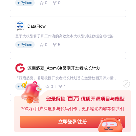
0
0
Python
DataFlow
基于大模型算子和工作流的高效文本大模型训练数据合成框架
0
5
Python
源启盛夏_AtomGit暑期开发者成长计划
「源启盛夏」暑期校园开发者成长计划旨在激活校园开源力量，通过积分激励、认证扶持、资源倾斜等形式，引导高校组织和开发者完成「入驻 — 建项目 — 做贡献 — 获认证 — 得资源」的完整闭环。无论你是想带领社团入驻平台的组织者，还是希望用代码贡献证明自己的开发者，都能在这里找到属于你的成长路径。
0
1
Markdown
700万+用户深度参与代码创作，更多精彩内容等你共创
py-xiaozhi
基于Python的Xiaozhi AI，适用于想要完整Xiaozhi体验而无需拥有专用硬件的用户。
立即登录/注册
0
1
Python