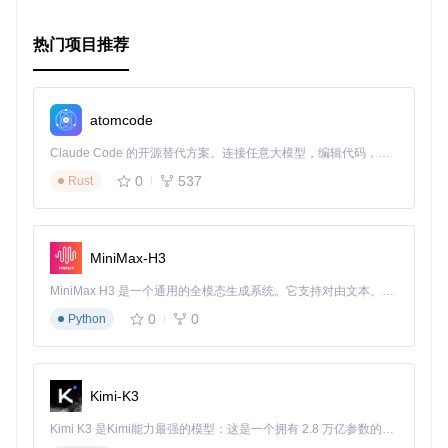
热门项目推荐
atomcode
Claude Code 的开源替代方案。连接任意大模型，编辑代码，运行命令，自动验证 — 全自动执行。用 Rust 构建，极致性能。 ｜ An open-source alternative to Claude Code. Connect any LLM, edit code, run commands, and verify changes — autonomously. Built in Rust for speed. Get Started
0
537
Rust
MiniMax-H3
MiniMax H3 是一个通用的全模态生成系统。它支持对由文本、图像、视频和音频组成的多模态上下文进行统一理解，并能生成分辨率高达 2K、时长可达 15 秒的带原生立体声音频的视频。得益于面向任务泛化的系统设计，H3 在预训练阶段就已具备广泛的多模态上下文理解与生成能力，能够出色地执行复杂的多模态指令。
0
0
Python
Kimi-K3
Kimi K3 是Kimi能力最强的模型：这是一个拥有 2.8 万亿参数的混合专家（MoE）模型，具备原生视觉理解能力，并支持 100 万 token 的上下文窗口。