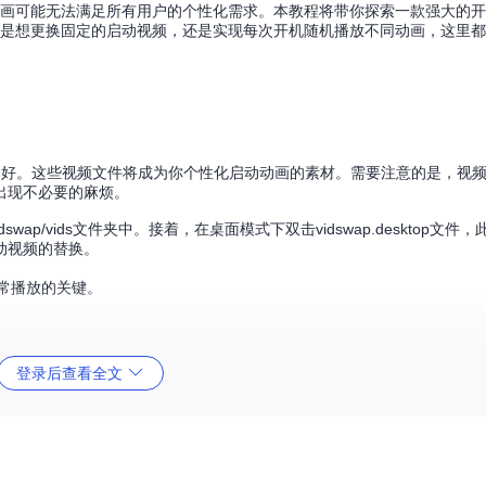
启动动画可能无法满足所有用户的个性化需求。本教程将带你探索一款强大的
无论你是想更换固定的启动视频，还是实现每次开机随机播放不同动画，这里
准备好。这些视频文件将成为你个性化启动动画的素材。需要注意的是，视
出现不必要的麻烦。
wap/vids文件夹中。接着，在桌面模式下双击vidswap.desktop文件
动视频的替换。
正常播放的关键。
.desktop文件，工具就会从vidswap/vids文件夹中随机选择一个视频
登录后查看全文
random_every_boot.desktop文件即可。它会设置系统在每
.desktop即可恢复原状。