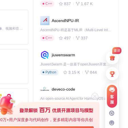
837
1.67 K
C++
理的时长。设置
AscendNPU-IR
MiniMax H3 是一个通用的全模态生成系统。它支持对由文本、图像、视频和音频组成的多模态上下文进行统一理解，并能生成分辨率高达 2K、时长可达 15 秒的带原生立体声音频的视频。得益于面向任务泛化的系统设计，H3 在预训练阶段就已具备广泛的多模态上下文理解与生成能力，能够出色地执行复杂的多模态指令。
AscendNPU-IR是基于MLIR（Multi-Level Intermediate Representation）构建的，面向昇腾亲和算子编译时使用的中间表示，提供昇腾完备表达能力，通过编译优化提升昇腾AI处理器计算效率，支持通过生态框架使能昇腾AI处理器与深度调优
497
337
C++
邀请
idswap的使
jiuwenswarm
JiuwenSwarm 是一款基于openJiuwen开发的智能AI Agent，它能够将大语言模型的强大能力，通过你日常使用的各类通讯应用，直接延伸至你的指尖。
3.15 K
844
Python
风格的视频，周末
选择。
deveco-code
客
An open-source AI Agent for HarmonyOS applcation development.
服
458
137
TypeScript
基于Python的Xiaozhi AI，适用于想要完整Xiaozhi体验而无需拥有专用硬件的用户。
eck的屏幕。一
00万+用户深度参与代码创作，更多精彩内容等你共创
cann-learning-hub