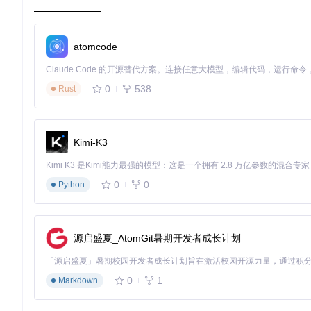
默认情况下，Steam Deck最多播放30秒的启动视频。但有时我们
🔧
时长调整操作
打开终端，进入vidswap目录，输入命令
./cha
atomcode
完成后，新的时长会保存在系统中，直到下一次SteamOS更新。
场景化应用
0
538
Rust
场景一：打造节日主题启动视频
在不同的节日里，拥有一个应景的启动视频能让你的Steam Dec
用方法将其设置为启动视频。这样，每次开机都能感受到浓浓的
Kimi-K3
场景二：多场景自动切换方案
0
0
Python
如果你有多个不同风格的视频，希望在不同场景下自动切换，Ran
则切换为轻松有趣的内容。只需提前准备好相应的视频文件，通过rand
进阶技巧
源启盛夏_AtomGit暑期开发者成长计划
小贴士：视频文件优化
为了获得更好的启动视频播放效果，建议对视频文件进行适当优化。
0
1
Markdown
般来说，分辨率设置为1280x800，帧率保持在30fps左右是比