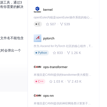
开源工具，通过3
都有你需要的解决
kernel
openEuler内核是openEuler操作系统的核心，既是系统性能与稳定性的基石，也是连接处理器、设备与服务的桥梁。
507
539
C
频文件名不能包含
pytorch
作为 Ascend for PyTorch 社区的核心组件，TorchNPU 是昇腾专为 PyTorch 打造的深度学习适配插件，使 PyTorch 框架能够直接调用昇腾 NPU，为开发者提供昇腾 AI 处理器的超强算力。
，此时会弹出一个
833
1.26 K
Python
ops-transformer
本项目是CANN提供的transformer类大模型算子库，实现网络在NPU上加速计算。
作为当前的启动动
1.03 K
2.43 K
C++
次启动时自动随机选
ops-nn
本项目是CANN提供的神经网络类计算算子库，实现网络在NPU上加速计算。