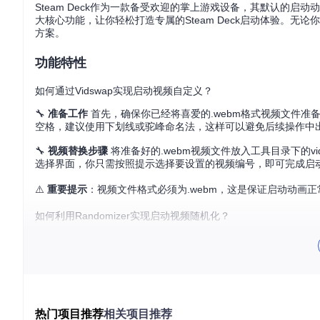
Steam Deck作为一款备受欢迎的掌上游戏设备，其默认的
大核心功能，让你轻松打造专属的Steam Deck启动体验。
方案。
功能特性
如何通过Vidswap实现启动视频自定义？
🔧
准备工作
首先，确保你已经将喜爱的.webm格式视频文件
空格，建议使用下划线或驼峰命名法，这样可以避免后续操作中
🔧
视频替换步骤
将准备好的.webm视频文件放入工具目录下的vids
选择界面，你只需按照提示选择要设置的视频编号，即可完成启
⚠️
重要提示
：视频文件格式必须为.webm，这是保证启动动画
如何利用Randomizer实现启动视频随机化？
🔧
单次随机设置
如果你想体验随机的惊喜，只需执行randomizer
画。这种方式适合那些喜欢新鲜感的用户。
🔧
每次启动随机配置
若你希望每次开机都能欣赏到不同的启动视频，执行
择一个视频。当你想停止这项功能时，执行uninstall_every_boot
如何通过ChangeDuration调整启动视频时长？
热门项目推荐
相关项目推荐