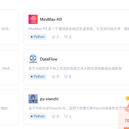
的视频可能更长或更短，这时ChangeDuration工具就能派上用场。
nge_duration.sh
并执行。按照提示，你可以以10秒为增量设置任意合
MiniMax-H3
Claude Code 的开源替代方案。连接任意大模型，编辑代码，运行命令，自动验证 — 全自动执行。用 Rust 构建，极致性能。 ｜ An open-source alternative to Claude Code. Connect any LLM, edit code, run commands, and verify changes — autonomously. Built in Rust for speed. Get Started
0
0
Python
k更具节日氛围。比如春节时，你可以准备带有喜庆元素的.webm视频，按照V
节日气息。
DataFlow
Kimi K3 是Kimi能力最强的模型：这是一个拥有 2.8 万亿参数的混合专家（MoE）模型，具备原生视觉理解能力，并支持 100 万 token 的上下文窗口。
基于大模型算子和工作流的高效文本大模型训练数据合成框架
0
5
Python
domizer的每次启动随机功能就能满足你。例如，工作日设置一些励志
om_every_boot.desktop设置后，系统就会在每次启动时为你随机
py-xiaozhi
「源启盛夏」暑期校园开发者成长计划旨在激活校园开源力量，通过积分激励、认证扶持、资源倾斜等形式，引导高校组织和开发者完成「入驻 — 建项目 — 做贡献 — 获认证 — 得资源」的完整闭环。无论你是想带领社团入驻平台的组织者，还是希望用代码贡献证明自己的开发者，都能在这里找到属于你的成长路径。
可以使用视频编辑软件调整视频的分辨率和帧率，使其更适合Steam D
0
1
Python
较合适的选择。
7