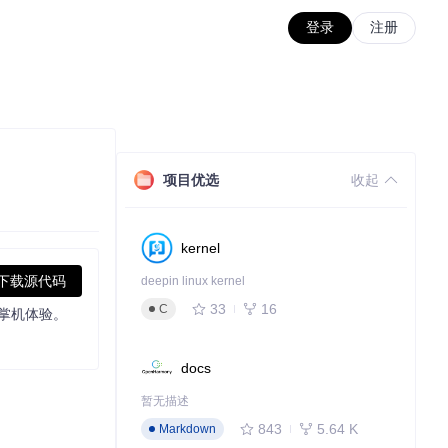
登录
注册
项目优选
收起
kernel
下载源代码
deepin linux kernel
33
16
C
的掌机体验。
docs
暂无描述
843
5.64 K
Markdown