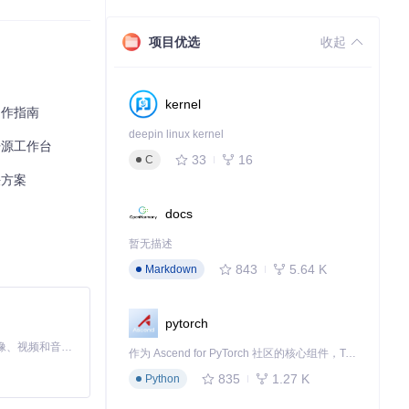
项目优选
收起
kernel
创作指南
deepin linux kernel
开源工作台
33
16
C
决方案
docs
暂无描述
843
5.64 K
Markdown
pytorch
MiniMax H3 是一个通用的全模态生成系统。它支持对由文本、图像、视频和音频组成的多模态上下文进行统一理解，并能生成分辨率高达 2K、时长可达 15 秒的带原生立体声音频的视频。得益于面向任务泛化的系统设计，H3 在预训练阶段就已具备广泛的多模态上下文理解与生成能力，能够出色地执行复杂的多模态指令。
作为 Ascend for PyTorch 社区的核心组件，TorchNPU 是昇腾专为 PyTorch 打造的深度学习适配插件，使 PyTorch 框架能够直接调用昇腾 NPU，为开发者提供昇腾 AI 处理器的超强算力。
835
1.27 K
Python