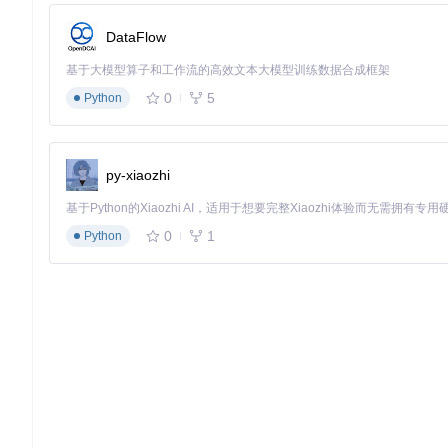
通过 Zettelkasten 卡片盒方法，实现笔记间的非线性关联，
DataFlow
操作步骤
创建笔记
：使用
Ctrl+N
(Windows/Linux) 或
Cmd+N
(macO
基于大模型算子和工作流的高效文本大模型训练数据合成框架
生成ID
：系统自动生成基于时间戳的唯一ID（如
202412130
0
5
Python
建立链接
：
文件链接：
[[文件名]]
ID链接：
[[@ID:202412130035]]
标签关联：使用
#标签名
标记内容主题
py-xiaozhi
应用场景
学术论文写作中的文献笔记关联
项目管理中的任务分解与进度追踪
0
1
Python
学习过程中的概念地图构建
优化文献管理
核心价值
无缝集成多种引用格式，简化学术写作中的文献引用流程，支持
操作步骤