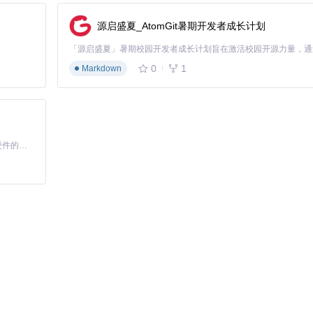
构建结构化知识体系。
源启盛夏_AtomGit暑期开发者成长计划
S) 新建笔记
035
）
0
1
Markdown
基于Python的Xiaozhi AI，适用于想要完整Xiaozhi体验而无需拥有专用硬件的用户。
动态更新参考文献列表。