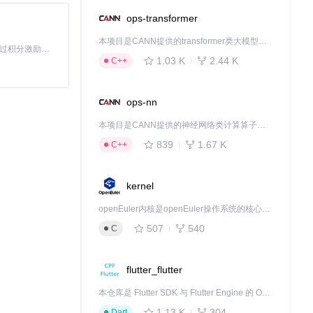
ops-transformer
本项目是CANN提供的transformer类大模型算子库，实现网络在NPU上加速计算。
「源启盛夏」暑期校园开发者成长计划旨在激活校园开源力量，通过积分激励、认证扶持、资源倾斜等形式，引导高校组织和开发者完成「入驻 — 建项目 — 做贡献 — 获认证 — 得资源」的完整闭环。无论你是想带领社团入驻平台的组织者，还是希望用代码贡献证明自己的开发者，都能在这里找到属于你的成长路径。
1.03 K
2.44 K
C++
ops-nn
本项目是CANN提供的神经网络类计算算子库，实现网络在NPU上加速计算。
839
1.67 K
C++
kernel
openEuler内核是openEuler操作系统的核心，既是系统性能与稳定性的基石，也是连接处理器、设备与服务的桥梁。
507
540
C
flutter_flutter
本仓库是 Flutter SDK 与 Flutter Engine 的 OpenHarmony 适配版本，由 CPF-Flutter 团队维护。开发者可使用熟悉的 Flutter 技术栈开发 OpenHarmony 应用，3.35.7 及以后的适配版本可基于本仓库源码构建支持 OpenHarmony 的 Flutter Engine。
1.13 K
304
Dart