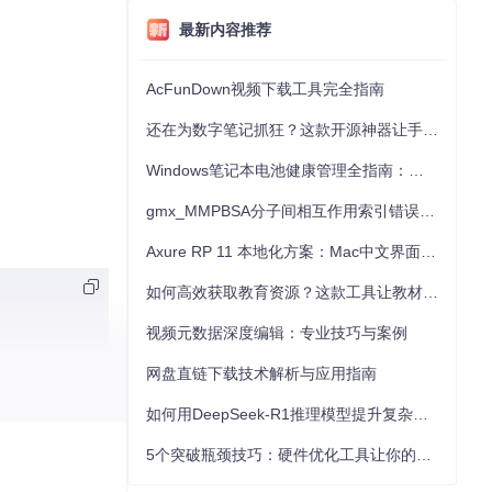
最新内容推荐
AcFunDown视频下载工具完全指南
还在为数字笔记抓狂？这款开源神器让手写批注效率提升300%
Windows笔记本电池健康管理全指南：从根源解决电池损耗问题
gmx_MMPBSA分子间相互作用索引错误的深度诊断与解决
Axure RP 11 本地化方案：Mac中文界面优化与原型设计工具汉化全指南
如何高效获取教育资源？这款工具让教材下载效率提升80%
视频元数据深度编辑：专业技巧与案例
网盘直链下载技术解析与应用指南
如何用DeepSeek-R1推理模型提升复杂任务解决能力：完整指南
5个突破瓶颈技巧：硬件优化工具让你的电脑性能提升30%