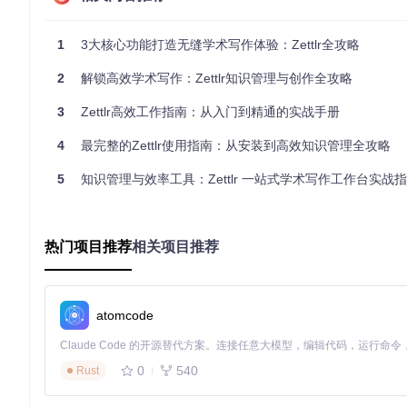
git 
clone
cd
 Zettlr

1
3大核心功能打造无缝学术写作体验：Zettlr全攻略
# 安装依赖
2
解锁高效学术写作：Zettlr知识管理与创作全攻略
npm install

3
Zettlr高效工作指南：从入门到精通的实战手册
# 构建项目
npm run build

4
最完整的Zettlr使用指南：从安装到高效知识管理全攻略
# 启动应用
5
知识管理与效率工具：Zettlr 一站式学术写作工作台实战
初始化配置
首次启动后，建议完成以下基础设置：
热门项目推荐
相关项目推荐
选择界面语言（支持 20+ 种语言）
设置默认工作目录
配置自动保存频率（推荐 2 分钟）
atomcode
启用拼写检查（支持多语言词典）
构建知识网络
0
540
Rust
核心价值