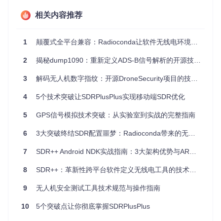
购到清洗的繁琐过程。
相关内容推荐
实施路径指引
：
通过
git clone https://gitcode.com/gh_mirrors/
1
颠覆式全平台兼容：Radioconda让软件无线电环境配置效率提升90%的实战指南
ra/radioconda
获取项目源码
执行
python build_installer.py
生成对应平台的安装
2
揭秘dump1090：重新定义ADS-B信号解析的开源技术方案
包
运行安装程序，系统自动完成环境配置全过程
3
解码无人机数字指纹：开源DroneSecurity项目的技术革命
1.2 为什么硬件兼容性成为SDR开发的隐形门槛？
4
5个技术突破让SDRPlusPlus实现移动端SDR优化
行业现状痛点
：市场上主流SDR设备超过20种，每种设备平均
需要
3-5个驱动程序
和
8-12项系统配置
。某业余无线电社区调
5
GPS信号模拟技术突破：从实验室到实战的完整指南
查显示，
47%的设备故障
并非硬件问题，而是驱动配置错误导
致。特别是在Linux系统下，RTL-SDR设备的驱动黑名单配置
6
3大突破终结SDR配置噩梦：Radioconda带来的无线电开发革命
就让
63%的新手
望而却步。
创新解决方案
7
SDR++ Android NDK实战指南：3大架构优势与ARM平台优化
：Radioconda构建了"硬件抽象适配层"，如同S
DR设备的"万能充电器"——无论你使用RTL-SDR、HackRF还
是USRP，都能通过统一接口实现即插即用。该适配层包含20
8
SDR++：革新性跨平台软件定义无线电工具的技术突破与实践指南
0+设备驱动模板，能自动识别硬件型号并应用最优配置参数。
9
无人机安全测试工具技术规范与操作指南
实施路径指引
：
10
5个突破点让你彻底掌握SDRPlusPlus
安装Radioconda后，连接SDR设备