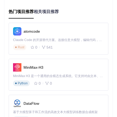
执行
radioconda-hw-detect
命令自动识别硬件类型
系统自动下载并配置对应驱动，30秒内完成设备初始化
热门项目推荐
相关项目推荐
图1：Radioconda硬件自动检测与配置流程示意图
二、方案突破：Radioconda如何重构SDR开发
atomcode
的技术底座？
Claude Code 的开源替代方案。连接任意大模型，编辑代码，运行命令，自动验证 — 全自动执行。用 Rust 构建，极致性能。 ｜ An open-source alternative to Claude Code. Connect any LLM, edit code, run commands, and verify changes — autonomously. Built in Rust for speed. Get Started
0
541
Rust
2.1 为什么说环境隔离技术是解决依赖冲突的终极方案？
行业现状痛点
：85%的SDR项目存在"版本锁定"现象——为保
证稳定性，开发者不敢轻易更新任何软件包。某通信设备公司
报告显示，因依赖冲突导致的项目回滚率高达
38%
，平均每次
MiniMax-H3
回滚造成
4.2小时
的工时损失。
MiniMax H3 是一个通用的全模态生成系统。它支持对由文本、图像、视频和音频组成的多模态上下文进行统一理解，并能生成分辨率高达 2K、时长可达 15 秒的带原生立体声音频的视频。得益于面向任务泛化的系统设计，H3 在预训练阶段就已具备广泛的多模态上下文理解与生成能力，能够出色地执行复杂的多模态指令。
创新解决方案
：Radioconda的"环境容器化"技术如同为每个项
0
0
Python
目建造独立的"实验室"，不同实验（项目）使用不同的实验台
（环境配置），即使某个实验台发生故障，也不会影响其他实
验室的正常运作。通过mamba包管理器实现环境的秒级创建
与切换。
DataFlow
实施路径指引
：
基于大模型算子和工作流的高效文本大模型训练数据合成框架