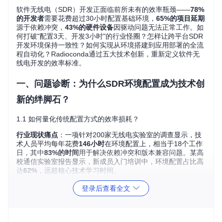
软件无线电（SDR）开发正面临前所未有的效率瓶颈——
78%
的开发者
需要花费超过30小时配置基础环境，
65%的项目延期
源于依赖冲突，
43%的硬件设备
因驱动问题无法正常工作。如
何打破"配置3天、开发3小时"的行业怪圈？怎样让跨平台SDR
开发环境保持一致性？如何实现从环境搭建到应用部署的全流
程自动化？Radioconda通过五大技术创新，重新定义软件无
线电开发的效率标准。
一、问题诊断：为什么SDR环境配置成为技术创
新的绊脚石？
1.1 如何量化传统配置方式的效率损耗？
行业现状痛点
：一项针对200家无线电实验室的调查显示，技
术人员平均每年花费
146小时
在环境配置上，相当于18个工作
日，其中
83%的时间
用于解决依赖冲突和版本兼容问题。某高
校通信实验室报告显示，新成员入门培训中，环境配置占比高
达
62%
，远超核心技术学习时间。
创新解决方案
：Radioconda采用"预编译二进制 + 智能依赖解
登录后查看全文
析"双引擎架构，如同为SDR开发打造的"智能厨房"——所有食
材（软件包）都经过专业处理（预编译），厨师（依赖解析系
统）能根据菜单（开发需求）自动搭配出最佳组合，省去从采