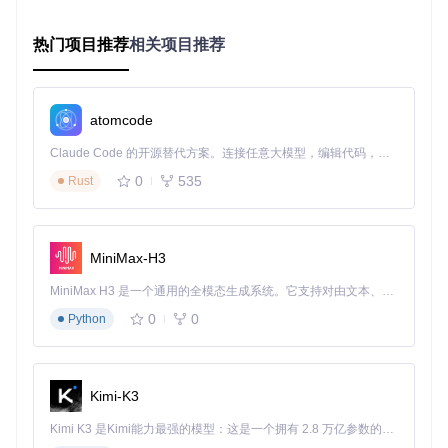
打开电源，打印机将自动刷写固件
OctoPrint在线刷写
热门项目推荐
相关项目推荐
通过网络连接打印机和OctoPrint
进入"固件更新"页面
选择编译好的固件文件
atomcode
点击"更新固件"，等待完成
Claude Code 的开源替代方案。连接任意大模型，编辑代码，运行命令，自动验证 — 全自动执行。用 Rust 构建，极致性能。 ｜ An open-source alternative to Claude Code. Connect any LLM, edit code, run commands, and verify changes — autonomously. Built in Rust for speed. Get Started
配置检查清单
检查项目
状态
备注
0
535
Rust
主板型号确认
需与配置文件匹配
□
SD卡格式
必须为FAT32
□
MiniMax-H3
固件文件名
SD卡刷写需命名为firmware.bin
□
MiniMax H3 是一个通用的全模态生成系统。它支持对由文本、图像、视频和音频组成的多模态上下文进行统一理解，并能生成分辨率高达 2K、时长可达 15 秒的带原生立体声音频的视频。得益于面向任务泛化的系统设计，H3 在预训练阶段就已具备广泛的多模态上下文理解与生成能力，能够出色地执行复杂的多模态指令。
电源稳定性
刷写过程中不可断电
□
0
0
Python
编译无错误
检查pio run输出
□
验证方法
刷写完成后，通过以下步骤验证：
Kimi-K3
重启打印机
Kimi K3 是Kimi能力最强的模型：这是一个拥有 2.8 万亿参数的混合专家（MoE）模型，具备原生视觉理解能力，并支持 100 万 token 的上下文窗口。
进入"关于"或"信息"菜单