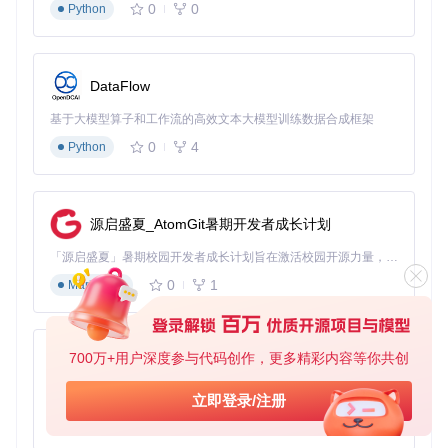
0
0
Python
确认固件版本号与你编译的版本一致
执行基本操作（如移动轴、加热喷头）测试功能
自测问题
你的主板型号是什么？对应的配置文件是哪个？
DataFlow
SD卡刷写和OctoPrint刷写各有什么优缺点？
如果刷写后打印机无法启动，你会采取哪些排查步骤？
基于大模型算子和工作流的高效文本大模型训练数据合成框架
0
4
Python
为什么需要床面调平？精准校准方法与效果验证
打印第一层不平整？边角翘起？这些问题很可能源于床面调平
不当。床面调平是保证打印质量的基础，而智能床面调平系统
源启盛夏_AtomGit暑期开发者成长计划
则能帮你轻松实现高精度校准。
「源启盛夏」暑期校园开发者成长计划旨在激活校园开源力量，通过积分激励、认证扶持、资源倾斜等形式，引导高校组织和开发者完成「入驻 — 建项目 — 做贡献 — 获认证 — 得资源」的完整闭环。无论你是想带领社团入驻平台的组织者，还是希望用代码贡献证明自己的开发者，都能在这里找到属于你的成长路径。
问题分析
0
1
Markdown
传统手动调平存在以下问题：
人为误差大，难以保证四角高度一致
热胀冷缩导致床面变形
700万+用户深度参与代码创作，更多精彩内容等你共创
py-xiaozhi
调平过程耗时费力
基于Python的Xiaozhi AI，适用于想要完整Xiaozhi体验而无需拥有专用硬件的用户。
立即登录/注册
智能床面调平系统通过多点探测，建立床面高度模型，实时补
偿不平整问题，从根本上解决这些难题。
0
1
Python