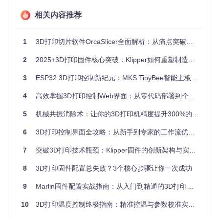
根据你的打印机型号和硬件配置，选择合适的配置文件：
相关内容推荐
Ender3S1-F1
：适用于STM32F1芯片主板
Ender3S1-F4
：适用于STM32F4芯片主板
1
3D打印切片软件OrcaSlicer全面解析：从痛点突破到实战应用
Ender3V2-422-BLT
：带BLTouch传感器的Ender3 V2配置
2
2025+3D打印固件核心突破：Klipper如何重塑制造业生产范式
选择正确的配置后，使用PlatformIO编译固件：
3
ESP32 3D打印控制新纪元：MKS TinyBee智能主板深度探索
4
高效掌握3D打印控制Web界面：从零代码部署到个性化配置方案
编译成功后，你将在
.pio/build/Ender3V2-422-BLT
目录
5
机械共振消除术：让你的3D打印机精度提升300%的实战指南
下找到固件文件。
6
3D打印控制界面全攻略：从新手到专家的工作流优化指南
两种刷写方法
7
突破3D打印技术瓶颈：Klipper固件的创新架构与实战指南
3D打印机固件刷写过程示意图，展示Octoprint刷写界面
8
3D打印固件配置总失败？3个核心步骤让你一次成功
SD卡刷写
9
Marlin固件配置实战指南：从入门到精通的3D打印优化方案
将固件文件重命名为
firmware.bin
复制到FAT32格式的SD卡根目录
10
3D打印温度控制终极指南：精准控温与参数校准实战手册
关闭打印机电源，插入SD卡