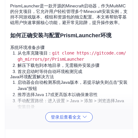
PrismLauncher是一款开源的Minecraft启动器，作为MultiMC
的分支项目，它允许用户轻松管理多个Minecraft安装实例，支
持不同游戏版本、模组和资源包的独立配置。本文将帮助零基
础用户快速掌握核心功能，避开常见陷阱，提升操作效率。
如何正确安装与配置PrismLauncher环境
系统环境准备步骤
从仓库克隆项目：
git clone https://gitcode.com/
gh_mirrors/pr/PrismLauncher
解压下载包到本地目录，无需额外安装步骤
首次启动时等待自动环境检测完成
Java环境配置解决方法
启动器会自动检测系统Java版本，若提示缺失则点击"安装
Java"按钮
推荐选择Java 17或更高版本以确保兼容性
手动配置路径：进入设置 > Java > 添加 > 浏览选择Java
安装目录
登录后查看全文
常见误区
：安装32位Java在64位系统上，导致内存分配受
限。
验证方法
：在设置界面查看Java版本后显示"(64-bit)"即配置正
确。