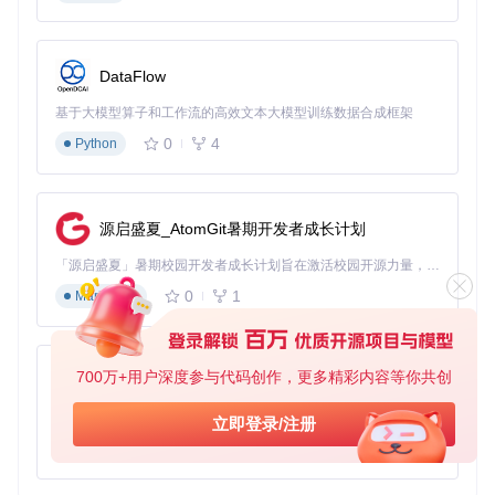
🔧
核心功能实现
：实例管理核心逻辑位于
launcher/BaseIn
stance.cpp
，提供实例的创建、复制和删除等基础操作。
如何解决常见启动问题与性能优化
DataFlow
基于大模型算子和工作流的高效文本大模型训练数据合成框架
启动失败的快速排查步骤
检查日志文件：通过"查看日志"按钮分析错误信息
0
4
Python
常见问题处理：
Java路径错误：重新配置Java安装目录
内存不足：在实例设置中增加分配内存
模组冲突：禁用最近添加的模组后逐一测试
源启盛夏_AtomGit暑期开发者成长计划
性能优化配置方案
内存分配：根据系统配置设置，建议4-8GB
「源启盛夏」暑期校园开发者成长计划旨在激活校园开源力量，通过积分激励、认证扶持、资源倾斜等形式，引导高校组织和开发者完成「入驻 — 建项目 — 做贡献 — 获认证 — 得资源」的完整闭环。无论你是想带领社团入驻平台的组织者，还是希望用代码贡献证明自己的开发者，都能在这里找到属于你的成长路径。
Java参数优化：添加
-XX:+UseG1GC
参数提升垃圾回收效
0
1
Markdown
率
图形设置：降低渲染距离和粒子效果提升帧率
常见误区
：盲目分配过多内存导致系统卡顿。
700万+用户深度参与代码创作，更多精彩内容等你共创
py-xiaozhi
验证方法
：监控游戏运行时内存占用，保持在分配内存的80%
以内为佳。
基于Python的Xiaozhi AI，适用于想要完整Xiaozhi体验而无需拥有专用硬件的用户。
立即登录/注册
0
1
📋
核心功能实现
Python
：日志系统实现位于
launcher/launch/Log
Model.cpp
，提供详细的启动过程记录和错误追踪。