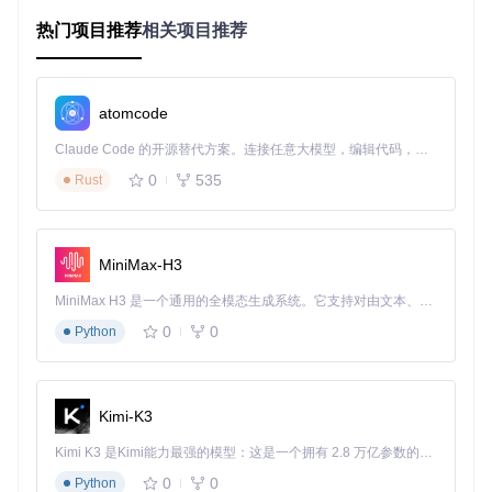
⚙️
核心功能实现
：Java环境管理模块位于
launcher/java/
热门项目推荐
相关项目推荐
目录，包含完整的版本检测和自动安装逻辑。
如何高效管理多实例与资源包
atomcode
多实例创建与配置步骤
Claude Code 的开源替代方案。连接任意大模型，编辑代码，运行命令，自动验证 — 全自动执行。用 Rust 构建，极致性能。 ｜ An open-source alternative to Claude Code. Connect any LLM, edit code, run commands, and verify changes — autonomously. Built in Rust for speed. Get Started
点击主界面"添加实例"按钮，选择创建方式：
官方版本：直接选择Minecraft版本号
0
535
Rust
整合包导入：支持Modrinth、CurseForge等平台格式
自定义实例：手动配置版本和模组
为实例命名并选择图标，设置独立的存储路径
点击"创建"完成基础配置
MiniMax-H3
资源包与模组管理技巧
打开实例设置 > "资源包"选项卡，拖放资源包文件到窗口
MiniMax H3 是一个通用的全模态生成系统。它支持对由文本、图像、视频和音频组成的多模态上下文进行统一理解，并能生成分辨率高达 2K、时长可达 15 秒的带原生立体声音频的视频。得益于面向任务泛化的系统设计，H3 在预训练阶段就已具备广泛的多模态上下文理解与生成能力，能够出色地执行复杂的多模态指令。
模组管理通过"模组"选项卡实现，支持一键安装和启用/禁
0
0
Python
用
使用搜索功能快速定位特定模组，通过版本过滤确保兼容
性
Kimi-K3
常见误区
：同时启用过多模组导致冲突。
验证方法
：启动实例后查看日志，若无错误提示且能正常进入
Kimi K3 是Kimi能力最强的模型：这是一个拥有 2.8 万亿参数的混合专家（MoE）模型，具备原生视觉理解能力，并支持 100 万 token 的上下文窗口。
游戏即配置成功。
0
0
Python