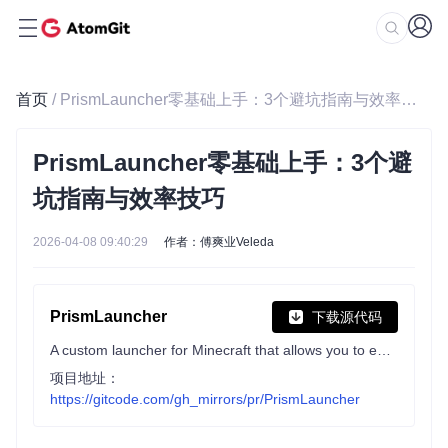
首页
/ PrismLauncher零基础上手：3个避坑指南与效率技巧
PrismLauncher零基础上手：3个避
坑指南与效率技巧
2026-04-08 09:40:29
作者：傅爽业Veleda
PrismLauncher
下载源代码
A custom launcher for Minecraft that allows you to easily manage multiple installations of Minecraft at once (Fork of MultiMC)
项目地址：
https://gitcode.com/gh_mirrors/pr/PrismLauncher