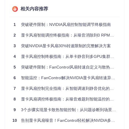
基础原理
相关内容推荐
显卡风扇采用PWM（脉冲宽度调制技术）控制，通过调节电
信号占空比改变转速。NVIDIA显卡通常提供2个控制通道（即
1
突破硬件限制：NVIDIA风扇控制智能调节终极指南
使物理风扇数量为3个），多个风扇会共用同一通道。固件层
面设有最低转速保护，防止过低转速导致散热不足。
2
显卡风扇智能调控终极指南：从噪音消除到0 RPM策略全解析
进阶知识
3
突破NVIDIA显卡风扇30%转速限制的完整解决方案
现代NVIDIA显卡支持0 RPM停转功能，通过温度阈值触发：
当核心温度低于设定值时，风扇完全停止；超过阈值时逐步提
4
显卡风扇控制终极指南：从单卡静音到多GPU集群散热优化
升转速。此功能需软件正确配置温度迟滞参数，避免风扇频繁
启停。
5
突破硬件限制：FanControl风扇转速自定义与散热优化全指南
分级解决方案：从基础到高级配置
6
智能温控：FanControl解决NVIDIA显卡风扇转速异常完全指南
7
显卡风扇控制完全指南：从智能调速到静音优化的实用技巧
方案一：基础设置优化（适用所有用户）
8
显卡风扇调控终极指南：从噪音难题到智能温控的完全解决方案
BIOS配置调整
进入主板BIOS，将风扇控制模式设为PWM模式，默认转
9
3个步骤实现显卡散热智能控制：从问题诊断到场景化配置全指南
速设为50%
10
告别显卡风扇噪音！FanControl轻松解决NVIDIA多风扇控制难题
软件版本验证
确保使用FanControl V238及以上版本，已集成PawnIO驱