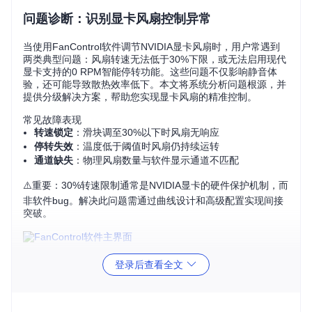
问题诊断：识别显卡风扇控制异常
当使用FanControl软件调节NVIDIA显卡风扇时，用户常遇到
两类典型问题：风扇转速无法低于30%下限，或无法启用现代
显卡支持的0 RPM智能停转功能。这些问题不仅影响静音体
验，还可能导致散热效率低下。本文将系统分析问题根源，并
提供分级解决方案，帮助您实现显卡风扇的精准控制。
常见故障表现
转速锁定
：滑块调至30%以下时风扇无响应
停转失效
：温度低于阈值时风扇仍持续运转
通道缺失
：物理风扇数量与软件显示通道不匹配
⚠️重要：30%转速限制通常是NVIDIA显卡的硬件保护机制，而
非软件bug。解决此问题需通过曲线设计和高级配置实现间接
突破。
图1：FanControl软件控制界面，显示各风扇通道的实时转速
登录后查看全文
与曲线配置
原理剖析：显卡风扇控制机制详解