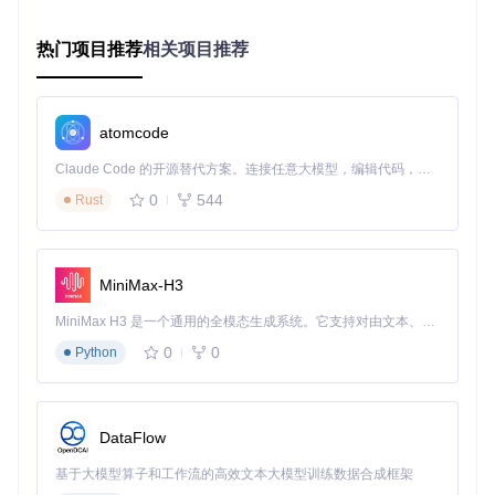
动的LHM分支
热门项目推荐
相关项目推荐
💡技巧：通过Updater.exe可自动更新至最新版本，避免兼容
性问题
验证步骤
：重启软件后查看"关于"页面版本号，确认≥V238
atomcode
方案二：0 RPM模式实现策略（静音优先场景）
创建触发式风扇曲线
Claude Code 的开源替代方案。连接任意大模型，编辑代码，运行命令，自动验证 — 全自动执行。用 Rust 构建，极致性能。 ｜ An open-source alternative to Claude Code. Connect any LLM, edit code, run commands, and verify changes — autonomously. Built in Rust for speed. Get Started
设置温度阈值与对应转速：
0
544
Rust
温度<45°C → 0%转速
温度>50°C → 35%转速（设置5°C迟滞区间）
适用场景
：日常办公、网页浏览等低负载使用
MiniMax-H3
验证步骤
：监控显卡温度降至45°C以下时，风扇应完全停止转
MiniMax H3 是一个通用的全模态生成系统。它支持对由文本、图像、视频和音频组成的多模态上下文进行统一理解，并能生成分辨率高达 2K、时长可达 15 秒的带原生立体声音频的视频。得益于面向任务泛化的系统设计，H3 在预训练阶段就已具备广泛的多模态上下文理解与生成能力，能够出色地执行复杂的多模态指令。
动
0
0
Python
方案三：高级突破方法（技术进阶用户）
安装NvThermalSensors插件获取更多传感器数据
配置混合曲线：
输入源：GPU核心温度与显存温度平均值
DataFlow
起始转速：35%（通过梯度斜率实现接近30%的实际转
速）
基于大模型算子和工作流的高效文本大模型训练数据合成框架