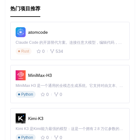
媒体支持
：可以直接在Shader中使用图片、视频作为纹
热门项目推荐
理。
应用场景
atomcode
gl-react
在多种场景下都有出色的表现，如：
Claude Code 的开源替代方案。连接任意大模型，编辑代码，运行命令，自动验证 — 全自动执行。用 Rust 构建，极致性能。 ｜ An open-source alternative to Claude Code. Connect any LLM, edit code, run commands, and verify changes — autonomously. Built in Rust for speed. Get Started
制作动态图形和演示。
0
534
Rust
对图像应用高级滤镜效果。
在视频流或canvas内容上实时添加特效。
创建跨平台的图像处理应用。
MiniMax-H3
项目特点
MiniMax H3 是一个通用的全模态生成系统。它支持对由文本、图像、视频和音频组成的多模态上下文进行统一理解，并能生成分辨率高达 2K、时长可达 15 秒的带原生立体声音频的视频。得益于面向任务泛化的系统设计，H3 在预训练阶段就已具备广泛的多模态上下文理解与生成能力，能够出色地执行复杂的多模态指令。
React范式
：遵循React的组件化思想，易于理解和复用代
0
0
Python
码。
易维护性
：由于其面向对象的设计，即使在低级的图形API
上工作，也无需担心代码的复杂度。
可扩展性
：可以通过组合不同的Shader节点实现复杂的多
Kimi-K3
阶段渲染流程。
Kimi K3 是Kimi能力最强的模型：这是一个拥有 2.8 万亿参数的混合专家（MoE）模型，具备原生视觉理解能力，并支持 100 万 token 的上下文窗口。
社区支持
：拥有丰富的示例代码和活跃的社区，你可以在
这里找到灵感并贡献自己的作品。
0
0
Python