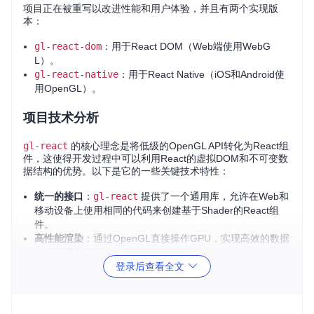
项目正在被重写以改进性能和用户体验，并且有两个实现版
本：
gl-react-dom
：用于React DOM（Web端使用WebG
L）。
gl-react-native
：用于React Native（iOS和Android使
用OpenGL）。
项目技术分析
gl-react
的核心理念是将低级的OpenGL API转化为React组
件，这使得开发过程中可以利用React的虚拟DOM和不可变数
据结构的优势。以下是它的一些关键技术特性：
统一的接口
：
gl-react
提供了一个通用库，允许在Web和
移动设备上使用相同的代码来创建基于Shader的React组
件。
高性能渲染
：通过OpenGL直接操作GPU，实现高效的数据
处理和图像渲染。
登录后查看全文
开发者友好
：React式的错误处理，以及LiveReload支持，
为实验和调试Shader提供便利。
智能绑定
：JavaScript对象到GLSL类型的自动映射，包括
纹理、向量和矩阵等。