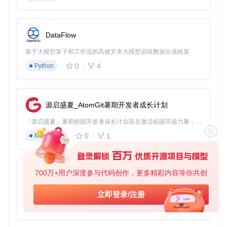
示例展示
来看看以下例子，感受一下
gl-react
的强大功能：
DataFlow
基于大模型算子和工作流的高效文本大模型训练数据合成框架
查看完整示例及代码，请访问项目文档和在线Demo。
0
4
Python
安装与使用
源启盛夏_AtomGit暑期开发者成长计划
要开始你的项目，只需运行：
「源启盛夏」暑期校园开发者成长计划旨在激活校园开源力量，通过积分激励、认证扶持、资源倾斜等形式，引导高校组织和开发者完成「入驻 — 建项目 — 做贡献 — 获认证 — 得资源」的完整闭环。无论你是想带领社团入驻平台的组织者，还是希望用代码贡献证明自己的开发者，都能在这里找到属于你的成长路径。
0
1
Markdown
然后，参考官方文档和示例代码，快速上手你的第一个Shader
组件。
700万+用户深度参与代码创作，更多精彩内容等你共创
py-xiaozhi
Gitbook 文档
|
GitHub 仓库
|
在线Demo
|
gl-react-dom
|
gl
-react-native
基于Python的Xiaozhi AI，适用于想要完整Xiaozhi体验而无需拥有专用硬件的用户。
立即登录/注册
让我们一起探索
gl-react
打造的无限可能，将视觉艺术提升
0
1
Python
到新的高度！