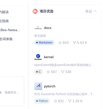
项目优选
收起
的秘诀
合指南
赏原版歌词与中
docs
rics插件完整指南
暂无描述
美歌词体验
843
5.63 K
Markdown
kernel
openEuler内核是openEuler操作系统的核心，既是系统性能与稳定性的基石，也是连接处理器、设备与服务的桥梁。
507
538
C
pytorch
MiniMax H3 是一个通用的全模态生成系统。它支持对由文本、图像、视频和音频组成的多模态上下文进行统一理解，并能生成分辨率高达 2K、时长可达 15 秒的带原生立体声音频的视频。得益于面向任务泛化的系统设计，H3 在预训练阶段就已具备广泛的多模态上下文理解与生成能力，能够出色地执行复杂的多模态指令。
作为 Ascend for PyTorch 社区的核心组件，TorchNPU 是昇腾专为 PyTorch 打造的深度学习适配插件，使 PyTorch 框架能够直接调用昇腾 NPU，为开发者提供昇腾 AI 处理器的超强算力。
831
1.26 K
Python