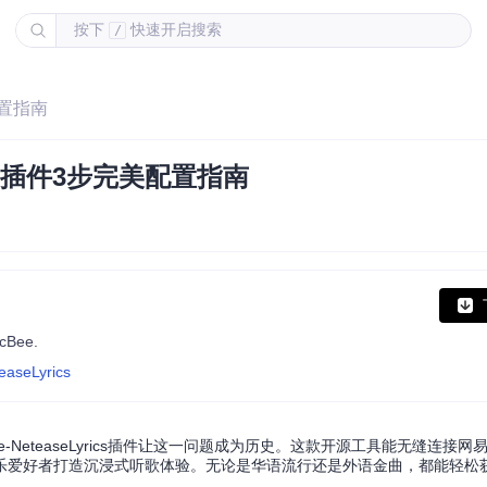
按下
快速开启搜索
/
配置指南
词插件3步完美配置指南
icBee.
easeLyrics
ee-NeteaseLyrics插件让这一问题成为历史。这款开源工具能无缝连接
乐爱好者打造沉浸式听歌体验。无论是华语流行还是外语金曲，都能轻松