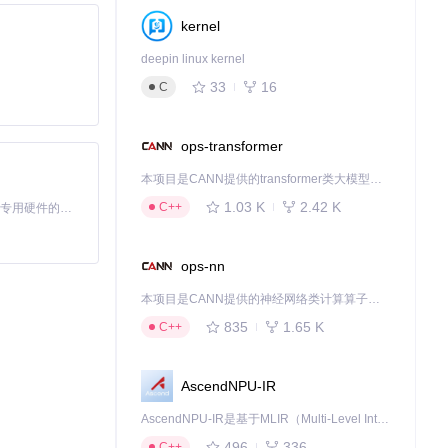
kernel
deepin linux kernel
33
16
C
ops-transformer
本项目是CANN提供的transformer类大模型算子库，实现网络在NPU上加速计算。
1.03 K
2.42 K
C++
基于Python的Xiaozhi AI，适用于想要完整Xiaozhi体验而无需拥有专用硬件的用户。
ops-nn
本项目是CANN提供的神经网络类计算算子库，实现网络在NPU上加速计算。
835
1.65 K
C++
AscendNPU-IR
AscendNPU-IR是基于MLIR（Multi-Level Intermediate Representation）构建的，面向昇腾亲和算子编译时使用的中间表示，提供昇腾完备表达能力，通过编译优化提升昇腾AI处理器计算效率，支持通过生态框架使能昇腾AI处理器与深度调优
496
336
C++