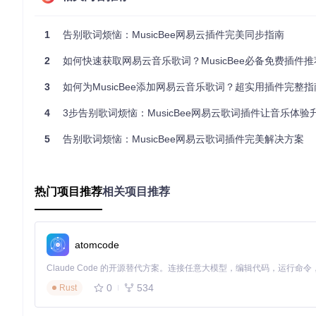
解锁高级功能：打造个性化歌词体验
1
告别歌词烦恼：MusicBee网易云插件完美同步指南
双语歌词自动合并功能
2
如何快速获取网易云音乐歌词？MusicBee必备免费插件推
插件会智能识别歌词中的翻译内容，自动将原文与翻译合并为"原
文翻译。
3
如何为MusicBee添加网易云音乐歌词？超实用插件完整指南
手动精准匹配技巧
4
3步告别歌词烦恼：MusicBee网易云歌词插件让音乐体验
当自动匹配不够准确时，可通过以下方式手动指定：
5
告别歌词烦恼：MusicBee网易云歌词插件完美解决方案
打开歌曲属性编辑界面
切换到"标签(2)"选项卡
在custom10字段输入网易云音乐链接或歌曲ID
保存后重新加载歌词
热门项目推荐
相关项目推荐
翻译显示个性化设置
进入插件配置面板
找到"歌词显示"设置区
勾选或取消"合并歌词翻译"选项
atomcode
调整字体大小与颜色
应用设置并预览效果
0
534
Rust
场景化应用指南：应对不同听歌需求