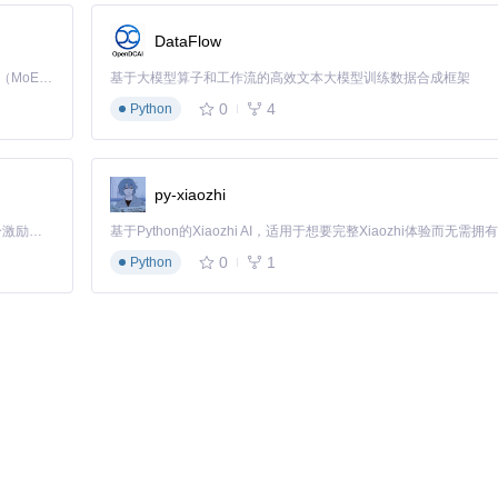
DataFlow
Kimi K3 是Kimi能力最强的模型：这是一个拥有 2.8 万亿参数的混合专家（MoE）模型，具备原生视觉理解能力，并支持 100 万 token 的上下文窗口。
基于大模型算子和工作流的高效文本大模型训练数据合成框架
0
4
Python
py-xiaozhi
「源启盛夏」暑期校园开发者成长计划旨在激活校园开源力量，通过积分激励、认证扶持、资源倾斜等形式，引导高校组织和开发者完成「入驻 — 建项目 — 做贡献 — 获认证 — 得资源」的完整闭环。无论你是想带领社团入驻平台的组织者，还是希望用代码贡献证明自己的开发者，都能在这里找到属于你的成长路径。
0
1
Python