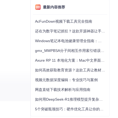
最新内容推荐
AcFunDown视频下载工具完全指南
还在为数字笔记抓狂？这款开源神器让手写批注效率提升300%
Windows笔记本电池健康管理全指南：从根源解决电池损耗问题
gmx_MMPBSA分子间相互作用索引错误的深度诊断与解决
Axure RP 11 本地化方案：Mac中文界面优化与原型设计工具汉化全指南
如何高效获取教育资源？这款工具让教材下载效率提升80%
视频元数据深度编辑：专业技巧与案例
网盘直链下载技术解析与应用指南
如何用DeepSeek-R1推理模型提升复杂任务解决能力：完整指南
5个突破瓶颈技巧：硬件优化工具让你的电脑性能提升30%