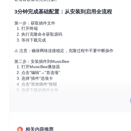
3分钟完成基础配置：从安装到启用全流程
第一步：获取插件文件
打开终端
执行克隆命令获取源码
等待下载完成
⚠️ 注意：确保网络连接稳定，克隆过程中不要中断操作
第二步：安装插件到MusicBee
打开MusicBee播放器
点击"编辑"→"首选项"
选择"插件"选项卡
点击"添加插件"按钮
选择下载的插件文件
勾选启用NeteaseLyrics插件
第三步：设置歌词优先级
进入"标签(2)"设置页
找到"歌词检索提供者"区域
将"网易云音乐"移至顶部
点击确定保存设置
相关内容推荐