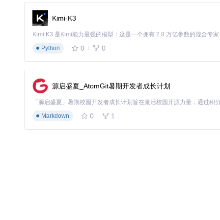
外语学习场景
Kimi-K3
启用双语歌词功能，边听歌边学习外语。建议：
保持翻译合并功能开启
0
0
Python
调整歌词字体至清晰易读
使用自定义标签标记学习进度
演唱会模式设置
打造沉浸式听歌体验：
源启盛夏_AtomGit暑期开发者成长计划
关闭翻译显示
增大歌词字体
0
1
Markdown
调整歌词颜色对比度
启用全屏歌词显示
经典老歌匹配方案
对于元数据不完整的老歌：
使用歌曲ID手动匹配
修正歌曲标题与艺术家信息
保存自定义匹配结果
常见问题诊断：5分钟解决使用难题