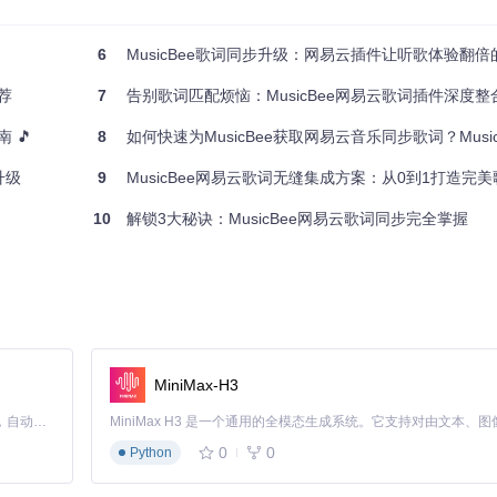
6
MusicBee歌词同步升级：网易云插件让听歌体验翻倍
荐
7
告别歌词匹配烦恼：MusicBee网易云歌词插件深度整
文/翻译"格式。这一功能特别适合外语歌曲爱好者，无需切换即可同时欣
 🎵
8
如何快速为MusicBee获取网易云音乐同步歌词？MusicBee-NeteaseLy
升级
9
MusicBee网易云歌词无缝集成方案：从0到1打造完
10
解锁3大秘诀：MusicBee网易云歌词同步完全掌握
MiniMax-H3
Claude Code 的开源替代方案。连接任意大模型，编辑代码，运行命令，自动验证 — 全自动执行。用 Rust 构建，极致性能。 ｜ An open-source alternative to Claude Code. Connect any LLM, edit code, run commands, and verify changes — autonomously. Built in Rust for speed. Get Started
0
0
Python