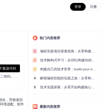
登录
注册
热门内容推荐
1
编程实践项目探索指南：从零构建技术能力体系
2
技术解构式学习：从0到1构建你的编程知识体系
下载源代码
3
构建自己的技术世界：build-your-own-x项目的实践探索指南
OCR software, free and offline. 开源、免费的离线OCR软件。支持截屏/批量导入图片，PDF文档识别，排除水印/页眉页脚，扫描/生成二维码。内置多国语言库。
4
解锁编程技能的实践之旅：从零构建你的技术世界
5
技术实践探索：从零开始构建核心系统的实践指南
统优化，导致老旧
统环境适配、软件
最新内容推荐