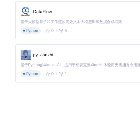
使用鼠标划定识别区域，支持自由选区和窗口捕捉
识别结果自动显示在右侧面板，可直接复制或保存
DataFlow
配置"滚动"选项处理长文档内容
基于大模型算子和工作流的高效文本大模型训练数据合成框架
构建批量处理系统
0
5
Python
对于多文件识别需求，批量OCR模块能显著提升效率：
Umi-OCR批量处理界面 - 显示多文件识别进度与结果
py-xiaozhi
使用步骤：
0
1
Python
在"批量OCR"标签页点击"选择图片"添加文件
设置输出路径和格式（支持TXT、Word等多种格式）
点击"开始任务"启动批量处理
通过进度条监控处理状态，查看详细日志
实施系统级性能优化方案
内存资源管控策略
老旧设备通常内存资源有限，建议通过以下设置控制内存占用：