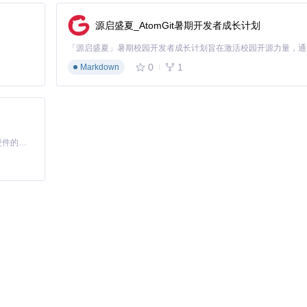
源启盛夏_AtomGit暑期开发者成长计划
0
1
Markdown
基于Python的Xiaozhi AI，适用于想要完整Xiaozhi体验而无需拥有专用硬件的用户。