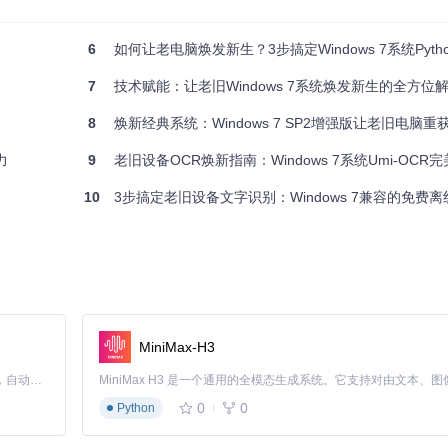
6
如何让老电脑焕发新生？3步搞定Windows 7系统Pyth
语言选择、主题设置和界面缩放
7
技术赋能：让老旧Windows 7系统焕发新生的全方位
8
焕新经典系统：Windows 7 SP2增强版让老旧电脑重
力
9
老旧设备OCR焕新指南：Windows 7系统Umi-OCR
10
3步搞定老旧设备文字识别：Windows 7兼容的免费离线OC
流程如下：
MiniMax-H3
Claude Code 的开源替代方案。连接任意大模型，编辑代码，运行命令，自动验证 — 全自动执行。用 Rust 构建，极致性能。 ｜ An open-source alternative to Claude Code. Connect any LLM, edit code, run commands, and verify changes — autonomously. Built in Rust for speed. Get Started
0
0
Python