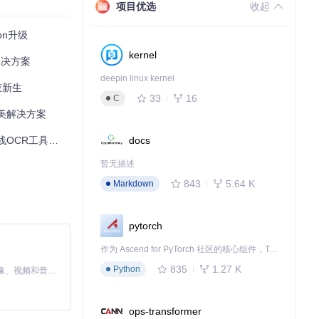
项目优选
收起
on升级
kernel
解决方案
deepin linux kernel
获新生
33
16
C
完美解决方案
docs
R工具使用指南
暂无描述
843
5.64 K
Markdown
pytorch
作为 Ascend for PyTorch 社区的核心组件，TorchNPU 是昇腾专为 PyTorch 打造的深度学习适配插件，使 PyTorch 框架能够直接调用昇腾 NPU，为开发者提供昇腾 AI 处理器的超强算力。
835
1.27 K
Python
MiniMax H3 是一个通用的全模态生成系统。它支持对由文本、图像、视频和音频组成的多模态上下文进行统一理解，并能生成分辨率高达 2K、时长可达 15 秒的带原生立体声音频的视频。得益于面向任务泛化的系统设计，H3 在预训练阶段就已具备广泛的多模态上下文理解与生成能力，能够出色地执行复杂的多模态指令。
ops-transformer