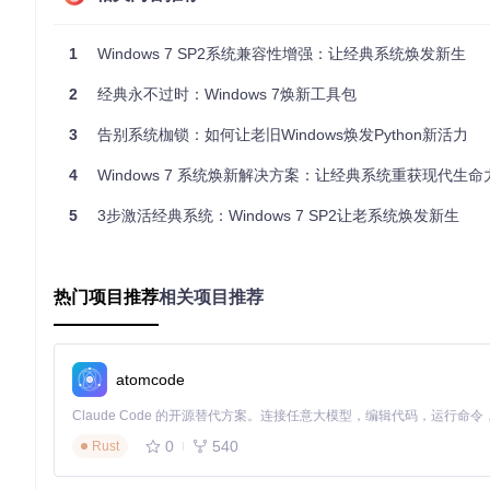
1
Windows 7 SP2系统兼容性增强：让经典系统焕发新生
Umi-OCR全局设置界面 - 配置Windows 7兼容参数，包括
2
经典永不过时：Windows 7焕新工具包
配置步骤：
3
告别系统枷锁：如何让老旧Windows焕发Python新活力
在"语言/Language"下拉菜单中选择"简体中文"
将"界面大小比例"调整为100%
4
Windows 7 系统焕新解决方案：让经典系统重获现代生命
在"主题"选项中选择"Solarized Light"
勾选"禁用美化效果"以降低系统资源占用
5
3步激活经典系统：Windows 7 SP2让老系统焕发新生
配置高效文字识别功能模块
热门项目推荐
相关项目推荐
部署截图识别工作流
Umi-OCR的截图识别功能在Windows 7系统中表现稳定，配置
atomcode
Umi-OCR截图识别界面 - 展示区域选择与文字提取过程
0
540
操作要点：
Rust
通过"截图OCR"标签页启动识别功能