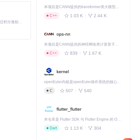
本项目是CANN提供的transformer类大模型算子库，实现网络在NPU上加速计算。
1.03 K
2.44 K
C++
「源启盛夏」暑期校园开发者成长计划旨在激活校园开源力量，通过积分激励、认证扶持、资源倾斜等形式，引导高校组织和开发者完成「入驻 — 建项目 — 做贡献 — 获认证 — 得资源」的完整闭环。无论你是想带领社团入驻平台的组织者，还是希望用代码贡献证明自己的开发者，都能在这里找到属于你的成长路径。
ops-nn
本项目是CANN提供的神经网络类计算算子库，实现网络在NPU上加速计算。
839
1.67 K
C++
kernel
openEuler内核是openEuler操作系统的核心，既是系统性能与稳定性的基石，也是连接处理器、设备与服务的桥梁。
507
540
C
flutter_flutter
本仓库是 Flutter SDK 与 Flutter Engine 的 OpenHarmony 适配版本，由 CPF-Flutter 团队维护。开发者可使用熟悉的 Flutter 技术栈开发 OpenHarmony 应用，3.35.7 及以后的适配版本可基于本仓库源码构建支持 OpenHarmony 的 Flutter Engine。
1.13 K
304
Dart