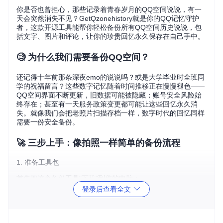
你是否也曾担心，那些记录着青春岁月的QQ空间说说，有一
天会突然消失不见？GetQzonehistory就是你的QQ记忆守护
者，这款开源工具能帮你轻松备份所有QQ空间历史说说，包
括文字、图片和评论，让你的珍贵回忆永久保存在自己手中。
🧐 为什么我们需要备份QQ空间？
还记得十年前那条深夜emo的说说吗？或是大学毕业时全班同
学的祝福留言？这些数字记忆随着时间推移正在慢慢褪色——
QQ空间界面不断更新，旧数据可能被隐藏；账号安全风险始
终存在；甚至有一天服务政策变更都可能让这些回忆永久消
失。就像我们会把老照片扫描存档一样，数字时代的回忆同样
需要一份安全备份。
🚀 三步上手：像拍照一样简单的备份流程
1. 准备工具包
首先把这个备份工具"下载"到你的电脑：
登录后查看全文
git 
clone
cd
 GetQzonehistory
