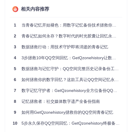
相关内容推荐
这就像你买了新相机后，先打开包装并安装电池的过程。
2. 激活并装备
1
当青春记忆开始褪色：用数字记忆备份技术拯救你的QQ空间时光碎片
根据你的电脑系统，执行不同的激活命令：
2
青春记忆如何永存？数字时代的时光胶囊让回忆永不褪色
# Windows系统
3
数据拯救行动：用技术守护即将消逝的青春记忆
.\myenv\Scripts\activate

4
3步拯救10年QQ空间回忆：GetQzonehistory让数字记忆永不消逝
# macOS/Linux系统
source
5
数据拯救与记忆守护：QQ空间完整历史记录备份工具使用指南
重要提示
：看到命令行前出现
(myenv)
字样才算激活成功哦！
6
如何拯救你的数字回忆？这款工具让QQ空间记忆永久保存
然后安装必要的"镜头和存储卡"：
7
数字记忆守护者：GetQzonehistory全方位备份QQ空间珍贵回忆
8
记忆拯救者：社交媒体数字遗产全备份指南
3. 开始"拍照"备份
9
如何用GetQzonehistory拯救你的QQ空间青春记忆
根据你的使用习惯选择启动方式：
10
5步永久保存QQ空间回忆：GetQzonehistory终极备份指南
新手模式
：双击
main.py
文件，跟着引导一步步操作