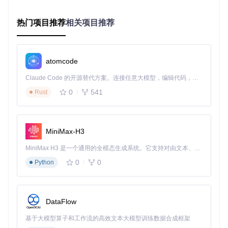
高手模式
：直接在命令行运行
fetch_all_message.py
热门项目推荐
相关项目推荐
启动后会看到一个二维码，用手机QQ扫描即可开始备份。整
个过程就像用手机扫描二维码支付一样简单安全。
🔍 核心功能：解决你的真实烦恼
atomcode
安全登录：告别密码泄露风险
Claude Code 的开源替代方案。连接任意大模型，编辑代码，运行命令，自动验证 — 全自动执行。用 Rust 构建，极致性能。 ｜ An open-source alternative to Claude Code. Connect any LLM, edit code, run commands, and verify changes — autonomously. Built in Rust for speed. Get Started
0
541
问题
：直接输入QQ密码登录第三方工具太危险？
Rust
解决方案
：
util/LoginUtil.py
实现了二维码登录系统，就像超市
自助结账时扫码付款一样安全，你的密码永远不会离开QQ客
户端。
MiniMax-H3
完整抓取：一条都不能少
MiniMax H3 是一个通用的全模态生成系统。它支持对由文本、图像、视频和音频组成的多模态上下文进行统一理解，并能生成分辨率高达 2K、时长可达 15 秒的带原生立体声音频的视频。得益于面向任务泛化的系统设计，H3 在预训练阶段就已具备广泛的多模态上下文理解与生成能力，能够出色地执行复杂的多模态指令。
问题
：手动截图保存说说太麻烦，还容易遗漏？
解决方案
：
util/GetAllMomentsUtil.py
这个"记忆收集器"会自动
0
0
Python
翻页加载所有历史说说，从你发布的第一条到最新一条，确保
回忆的完整性。
智能重试：网络不好也不怕
DataFlow
问题
：网络不稳定导致备份中断？
基于大模型算子和工作流的高效文本大模型训练数据合成框架
解决方案
：
util/RequestUtil.py
内置"网络保镖"功能，遇到网络