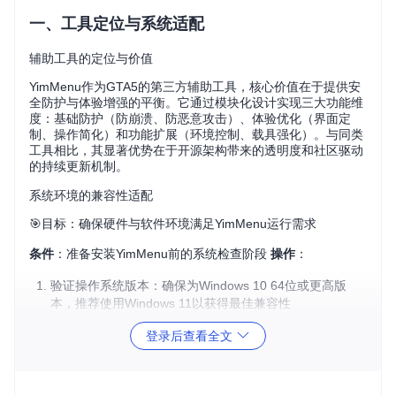
一、工具定位与系统适配
辅助工具的定位与价值
YimMenu作为GTA5的第三方辅助工具，核心价值在于提供安
全防护与体验增强的平衡。它通过模块化设计实现三大功能维
度：基础防护（防崩溃、防恶意攻击）、体验优化（界面定
制、操作简化）和功能扩展（环境控制、载具强化）。与同类
工具相比，其显著优势在于开源架构带来的透明度和社区驱动
的持续更新机制。
系统环境的兼容性适配
🎯目标：确保硬件与软件环境满足YimMenu运行需求
条件
：准备安装YimMenu前的系统检查阶段
操作
：
验证操作系统版本：确保为Windows 10 64位或更高版
本，推荐使用Windows 11以获得最佳兼容性
检查运行库完整性：通过"添加或删除程序"确认已安装Vis
登录后查看全文
ual C++ 2019或更高版本的 Redistributable
游戏版本验证：启动Rockstar启动器，通过"验证游戏文件
完整性"功能确保GTA5版本不低于v1.0.2802.0
存储空间确认：清理目标分区至少200MB可用空间，推荐