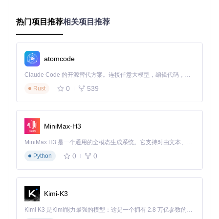
右键程序选择"属性→兼容性"，勾选"以管理员身份运行"
基础参数配置：
设置菜单呼出快捷键（默认Insert键）
热门项目推荐
相关项目推荐
配置自动更新选项（建议开启"稳定版自动更新"）
结果
：YimMenu完成基础配置，可正常注入游戏进程
atomcode
进阶玩家提示：修改配置文件中的
max_fiber_pool_size
参
数可优化多线程性能，高端CPU建议设置为512，低端配置保
Claude Code 的开源替代方案。连接任意大模型，编辑代码，运行命令，自动验证 — 全自动执行。用 Rust 构建，极致性能。 ｜ An open-source alternative to Claude Code. Connect any LLM, edit code, run commands, and verify changes — autonomously. Built in Rust for speed. Get Started
持默认256即可
0
539
Rust
二、功能模块与操作逻辑
核心功能架构解析
MiniMax-H3
YimMenu采用分层模块化设计，主要包含五大功能体系：
MiniMax H3 是一个通用的全模态生成系统。它支持对由文本、图像、视频和音频组成的多模态上下文进行统一理解，并能生成分辨率高达 2K、时长可达 15 秒的带原生立体声音频的视频。得益于面向任务泛化的系统设计，H3 在预训练阶段就已具备广泛的多模态上下文理解与生成能力，能够出色地执行复杂的多模态指令。
防护模块
：作为底层核心，提供进程保护、内存防篡改和
0
0
Python
崩溃防护三大机制，通过实时监控游戏内存区域异常变
化，拦截恶意数据注入
交互模块
：处理用户输入与菜单导航，支持键盘快捷键、
Kimi-K3
鼠标操作和手柄控制三种交互方式，可在设置中调整输入
Kimi K3 是Kimi能力最强的模型：这是一个拥有 2.8 万亿参数的混合专家（MoE）模型，具备原生视觉理解能力，并支持 100 万 token 的上下文窗口。
响应灵敏度