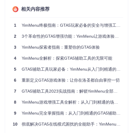
保留500MB以上以应对后续更新
相关内容推荐
结果
：系统环境满足YimMenu运行要求，降低90%的启动故障
概率
1
YimMenu终极指南：GTA5玩家必备的安全与增强工具全攻略
⚠️ 兼容性风险：使用未经验证的Windows版本（如精简版、修
2
3个革命性的GTA5增强功能：YimMenu让游戏体验全面升级
改版系统）可能导致注入失败，且无法获得技术支持
进阶玩家提示：通过
3
YimMenu探索者指南：重塑你的GTA5体验
winver
命令查看系统内部版本号，Build
19041以上版本对内存保护机制有优化，能减少YimMenu被误
报的概率
4
YimMenu全解析：探索GTA5辅助工具的无限可能
模块化安装与配置流程
5
GTA5辅助工具玩家必备：YimMenu从入门到精通的3大维度全解析
🎯目标：完成YimMenu的安全部署与基础设置
6
重新定义GTA5游戏体验：让你在洛圣都自由掌控一切
条件
：已通过系统兼容性检查
操作
：
7
GTA5辅助工具2023实战指南：解锁YimMenu全部潜能
获取程序文件：从官方仓库克隆最新代码
git clone ht
8
YimMenu游戏增强工具全解析：从入门到精通的场景化指南
tps://gitcode.com/GitHub_Trending/yi/YimMenu
编译配置文件：运行scripts目录下的配置生成脚本，根据
9
YimMenu完全掌握指南：从入门到精通的GTA5辅助工具使用手册
硬件配置自动优化参数
安全注入设置：
10
彻底解决GTA5在线模式困扰的全能助手：YimMenu全方位功能解析
将YimMenu主程序添加到杀毒软件白名单