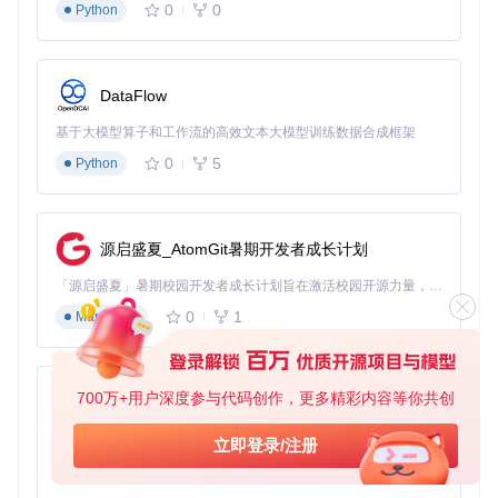
0
0
Python
执行模块
：负责功能指令的解析与执行，采用异步任务队
列机制，确保复杂操作（如载具生成、环境修改）不会导
致游戏线程阻塞
DataFlow
数据模块
：管理配置文件、玩家数据和临时缓存，采用JS
ON格式存储用户偏好，支持导出/导入配置实现快速迁移
基于大模型算子和工作流的高效文本大模型训练数据合成框架
0
5
Python
更新模块
：监控官方仓库更新，支持增量更新和版本回
滚，高级用户可通过
--dev
参数启用开发版通道
进阶玩家提示：模块间通过事件总线进行通信，查看
src/cor
e/event_bus.hpp
可了解各模块交互机制，自定义功能需遵
源启盛夏_AtomGit暑期开发者成长计划
循事件订阅模式
「源启盛夏」暑期校园开发者成长计划旨在激活校园开源力量，通过积分激励、认证扶持、资源倾斜等形式，引导高校组织和开发者完成「入驻 — 建项目 — 做贡献 — 获认证 — 得资源」的完整闭环。无论你是想带领社团入驻平台的组织者，还是希望用代码贡献证明自己的开发者，都能在这里找到属于你的成长路径。
操作逻辑与界面导航
0
1
Markdown
YimMenu采用层级化菜单结构，核心操作逻辑遵循"主分类→
子功能→参数调节"的三级导航模式：
基础导航操作
700万+用户深度参与代码创作，更多精彩内容等你共创
：
py-xiaozhi
主菜单呼出：Insert键（可在设置中自定义）
基于Python的Xiaozhi AI，适用于想要完整Xiaozhi体验而无需拥有专用硬件的用户。
立即登录/注册
分类切换：方向键↑↓或鼠标滚轮
0
1
Python
功能选择：Enter键或鼠标左键单击