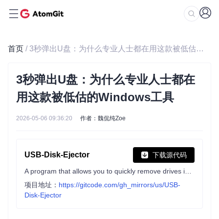
首页
/ 3秒弹出U盘：为什么专业人士都在用这款被低估的Windows工具
3秒弹出U盘：为什么专业人士都在
用这款被低估的Windows工具
2026-05-06 09:36:20
作者：魏侃纯Zoe
USB-Disk-Ejector
下载源代码
A program that allows you to quickly remove drives in Windows. It can eject USB disks, Firewire disks and memory cards. It is a quick, flexible, portable alternative to using Windows' "Safely Remove Hardware" dialog.
项目地址：
https://gitcode.com/gh_mirrors/us/USB-
Disk-Ejector