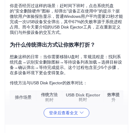
你是否经历过这样的场景：赶时间下班时，点击系统托盘
的"安全删除硬件"图标，却弹出"设备正在使用中"的提示？据
微软用户体验报告显示，普通Windows用户平均需要23秒才能
完成一次USB设备安全弹出，其中67%的失败率源于系统进程
占用。而今天要介绍的USB Disk Ejector工具，正在重新定义
我们与外接设备的交互方式。
为什么传统弹出方式让你效率打折？
想象这样的日常：当你需要移除U盘时，常规流程是：找到系
统托盘→识别安全删除图标→等待设备列表加载→选择目标设
备→确认弹出→等待完成提示。这个过程包含至少5个步骤，
在多设备环境下更会变得复杂。
传统方法与USB Disk Ejector的效率对比：
传统方法
效率提
USB Disk Ejector
操作场景
耗时
耗时
升
单设备弹
23秒
3秒
87%
登录后查看全文
出
多设备选
35秒
5秒
86%
择