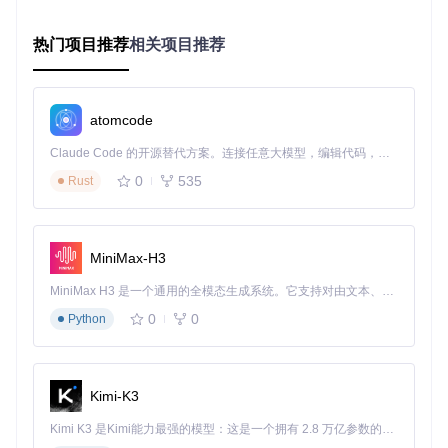
电脑新手适用：傻瓜式操作
热门项目推荐
相关项目推荐
双击程序图标自动扫描所有可移动设备
在弹出的设备列表中点击要移除的设备名称
看到"安全移除"提示后再拔下设备
办公人士适用：热键定制
atomcode
在程序设置界面为常用设备分配快捷键（如Ctrl+Alt+E弹出U
Claude Code 的开源替代方案。连接任意大模型，编辑代码，运行命令，自动验证 — 全自动执行。用 Rust 构建，极致性能。 ｜ An open-source alternative to Claude Code. Connect any LLM, edit code, run commands, and verify changes — autonomously. Built in Rust for speed. Get Started
盘），实现"全程键盘操作"，特别适合频繁切换设备的场景。
0
535
Rust
开发者适用：命令行控制
通过命令行参数实现自动化管理：
MiniMax-H3
/REMOVELETTER G
：直接弹出G盘
/REMOVENAME "工作资料"
：按卷标弹出设备
MiniMax H3 是一个通用的全模态生成系统。它支持对由文本、图像、视频和音频组成的多模态上下文进行统一理解，并能生成分辨率高达 2K、时长可达 15 秒的带原生立体声音频的视频。得益于面向任务泛化的系统设计，H3 在预训练阶段就已具备广泛的多模态上下文理解与生成能力，能够出色地执行复杂的多模态指令。
可集成到批处理脚本实现多设备批量管理
0
0
Python
反常识使用技巧：你不知道的隐藏功能
弹出正在运行程序的U盘
Kimi-K3
将USB Disk Ejector程序存放于U盘根目录，需要弹出时直接
Kimi K3 是Kimi能力最强的模型：这是一个拥有 2.8 万亿参数的混合专家（MoE）模型，具备原生视觉理解能力，并支持 100 万 token 的上下文窗口。
运行该程序，它能安全卸载自身所在的设备，这对于需要在多