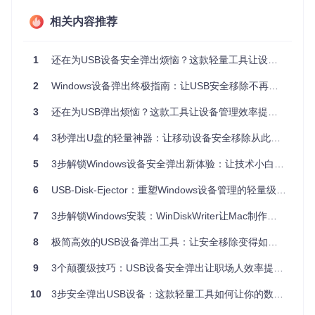
设备占用
失败率6
成功率92%
25%
处理
相关内容推荐
7%
1
还在为USB设备安全弹出烦恼？这款轻量工具让设备管理效率提升300%
如何3步搭建你的极速设备管理系统
2
Windows设备弹出终极指南：让USB安全移除不再烦恼
📌 目标：5分钟完成工具部署
3
还在为USB弹出烦恼？这款工具让设备管理效率提升300%
操作
：执行
git clone https://gitcode.com/gh_mirror
4
3秒弹出U盘的轻量神器：让移动设备安全移除从此告别繁琐操作
s/us/USB-Disk-Ejector
获取源码，使用Delphi编译USBDis
kEject.dpr文件
效果
：获得一个无需安装的绿色可执行程序，
5
3步解锁Windows设备安全弹出新体验：让技术小白也能玩转的高效工具
可直接存放于U盘随身携带
📌 目标：实现一键弹出
6
USB-Disk-Ejector：重塑Windows设备管理的轻量级解决方案
操作
：运行程序后在系统托盘右键菜单中选择目标设备
效果
：
7
3步解锁Windows安装：WinDiskWriter让Mac制作启动盘像玩拼图一样简单
3秒内完成设备卸载，比传统方式快7倍
8
极简高效的USB设备弹出工具：让安全移除变得如此简单
⚠️ 注意：处理顽固占用
9
3个颠覆级技巧：USB设备安全弹出让职场人效率提升67%
操作
：当程序检测到文件占用时，会显示占用进程列表
效果
：
一键关闭占用程序，解决85%的弹出失败问题
10
3步安全弹出USB设备：这款轻量工具如何让你的数据传输更高效？
不同用户的效率提升方案