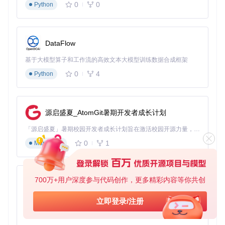
台电脑间移动工作的用户尤为实用。
0
0
Python
解决"幽灵设备"问题
当系统显示"设备已安全移除"但U盘指示灯仍亮时，使用程序
DataFlow
的"强制检测"功能，可清除系统缓存的设备信息，避免物理拔
除可能导致的数据损坏。
基于大模型算子和工作流的高效文本大模型训练数据合成框架
设备状态监控
0
4
Python
程序主界面会实时显示设备的文件系统类型、已用空间和连接
时间，相当于一个轻量级的设备管理器，无需打开"我的电
脑"即可掌握设备状态。
源启盛夏_AtomGit暑期开发者成长计划
效率提升可视化：一天能省多少时间？
「源启盛夏」暑期校园开发者成长计划旨在激活校园开源力量，通过积分激励、认证扶持、资源倾斜等形式，引导高校组织和开发者完成「入驻 — 建项目 — 做贡献 — 获认证 — 得资源」的完整闭环。无论你是想带领社团入驻平台的组织者，还是希望用代码贡献证明自己的开发者，都能在这里找到属于你的成长路径。
0
1
Markdown
假设你每天需要弹出设备4次，每次传统方式耗时23秒，使用
本工具后耗时3秒：
单次节省：20秒
700万+用户深度参与代码创作，更多精彩内容等你共创
每日节省：80秒
py-xiaozhi
每月工作22天节省：29分钟
基于Python的Xiaozhi AI，适用于想要完整Xiaozhi体验而无需拥有专用硬件的用户。
立即登录/注册
每年节省：5.8小时
0
1
Python
这些时间累积起来，相当于每年多出了近6小时的专注工作时