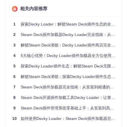
验证
：成功进入桌面模式，鼠标键盘可正常操作，网络图标显
示已连接
相关内容推荐
安装方式选择
1
探索Decky Loader：解锁Steam Deck插件生态的全新可能
目标
：根据自身情况选择合适的安装方法
方法
：
2
Steam Deck插件加载器Decky Loader完全指南：从入门到精通
图形化安装：下载安装程序并命名为
decky_installer.d
3
解锁Steam Deck潜能：Decky Loader插件商店完全掌控指南
esktop
，双击运行
4
5大核心优势！Decky Loader插件加载器全方位使用指南
命令行安装：打开Konsole终端，执行以下命令
5
探索Decky Loader插件生态：解锁Steam Deck无限可能
6
解锁Steam Deck潜能：探索Decky Loader插件生态的5个实用维度
验证
：安装完成后，在快速访问菜单(QAM)中出现插件图标
注意事项
7
Steam Deck插件加载器完全指南：从安装到精通的实用攻略
：安装过程中请确保电量充足，避免因断电导致
安装失败。建议连接电源进行安装操作。
8
Steam Deck开源插件加载工具Decky Loader：让掌机功能无限扩展的实用指南
功能体验：探索插件生态系统
9
Steam Deck插件管理系统零基础上手：从安装到高级配置的完整指南
插件商店基础使用
10
如何使用Decky Loader：Steam Deck插件加载器完整指南
目标
：掌握插件的安装与管理方法