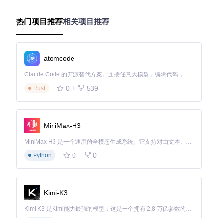
方法
：
热门项目推荐
相关项目推荐
访问插件菜单：按下QAM键，选择插件图标
浏览插件库：点击商店图标进入插件市场
安装插件：找到需要的插件，点击安装按钮
atomcode
验证
：插件显示"已安装"状态，相关功能可正常使用
Claude Code 的开源替代方案。连接任意大模型，编辑代码，运行命令，自动验证 — 全自动执行。用 Rust 构建，极致性能。 ｜ An open-source alternative to Claude Code. Connect any LLM, edit code, run commands, and verify changes — autonomously. Built in Rust for speed. Get Started
0
539
Rust
插件类型概览
插件类
功能描述
推荐插件
MiniMax-H3
别
系统工
优化系统性能，管理系
MiniMax H3 是一个通用的全模态生成系统。它支持对由文本、图像、视频和音频组成的多模态上下文进行统一理解，并能生成分辨率高达 2K、时长可达 15 秒的带原生立体声音频的视频。得益于面向任务泛化的系统设计，H3 在预训练阶段就已具备广泛的多模态上下文理解与生成能力，能够出色地执行复杂的多模态指令。
系统监控、风扇控制
具
统资源
0
0
Python
界面美
自定义主题、图标和界
主题切换器、自定义
化
面布局
背景
游戏增
提供游戏辅助功能和优
帧率显示、性能配置
Kimi-K3
强
化
文件
Kimi K3 是Kimi能力最强的模型：这是一个拥有 2.8 万亿参数的混合专家（MoE）模型，具备原生视觉理解能力，并支持 100 万 token 的上下文窗口。
插件管理进阶技巧