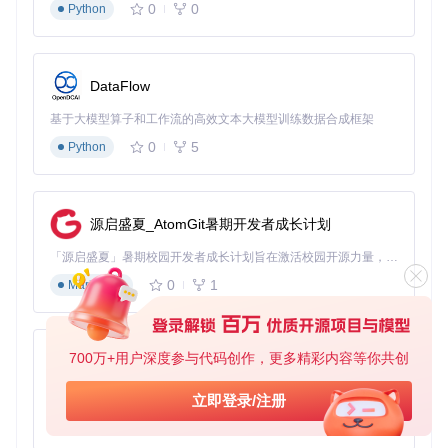
0
0
Python
目标
：高效管理已安装的插件
方法
：
DataFlow
插件状态监控：在插件管理界面查看各插件运行状态
插件更新：开启自动更新或手动检查更新
基于大模型算子和工作流的高效文本大模型训练数据合成框架
插件冲突处理：禁用冲突插件，保留必要功能
0
5
Python
验证
：所有插件正常运行，无冲突提示，系统性能稳定
场景化应用
：当你发现系统运行缓慢时，可通过插件管理界面
禁用不常用的插件，释放系统资源，提升设备响应速度。
源启盛夏_AtomGit暑期开发者成长计划
问题解决：常见故障排除方案
「源启盛夏」暑期校园开发者成长计划旨在激活校园开源力量，通过积分激励、认证扶持、资源倾斜等形式，引导高校组织和开发者完成「入驻 — 建项目 — 做贡献 — 获认证 — 得资源」的完整闭环。无论你是想带领社团入驻平台的组织者，还是希望用代码贡献证明自己的开发者，都能在这里找到属于你的成长路径。
0
1
Markdown
安装问题处理
目标
：解决安装过程中可能遇到的问题
700万+用户深度参与代码创作，更多精彩内容等你共创
方法
：
py-xiaozhi
基于Python的Xiaozhi AI，适用于想要完整Xiaozhi体验而无需拥有专用硬件的用户。
安装后图标消失：重新运行安装程序，选择"修复安装"
立即登录/注册
安装失败：检查网络连接，尝试更换安装源
0
1
Python
权限问题：在终端中使用sudo命令获取管理员权限