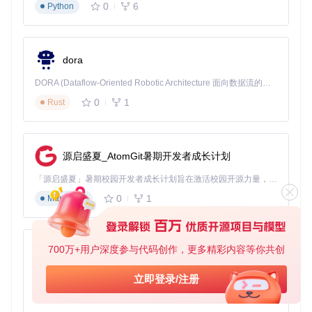
0
6
Python
在混音器面板中，选择麦克风音频源。
说话时观察电平表，调整音量使峰值在-6dB至-12dB之
间。
添加“噪声抑制”滤镜，减少背景噪音，阈值设置为20dB-30
dora
dB。
DORA (Dataflow-Oriented Robotic Architecture 面向数据流的机器人架构) 是为 AI 与具身智能机器人打造的高性能开发框架，以数据流范式重构开发逻辑，原生支持分布式部署与端边云协同 —— 无需复杂适配，即可实现一体端到端具身大小脑、VLA等模型部署，无缝衔接感知、推理、控制全链路，让 AI 能力与机器人动作深度融合。 依托 Rust 内核与零拷贝通信技术，它将具身大小脑、VLA等模型推理、多模态数据融合延迟压缩至微秒级，同时兼容 ROS2 生态与国产 AI 芯片，彻底降低具身智能机器人的开发门槛，让分布式部署下的 AI 赋能创新更高效、更灵活。
四、场景化应用：不同直播场景的优化方案
0
1
Rust
4.1 游戏直播场景设置
游戏直播需注重画面流畅度与清晰度，以下是优化步骤：
源启盛夏_AtomGit暑期开发者成长计划
添加“游戏捕获”源，选择目标游戏进程。
「源启盛夏」暑期校园开发者成长计划旨在激活校园开源力量，通过积分激励、认证扶持、资源倾斜等形式，引导高校组织和开发者完成「入驻 — 建项目 — 做贡献 — 获认证 — 得资源」的完整闭环。无论你是想带领社团入驻平台的组织者，还是希望用代码贡献证明自己的开发者，都能在这里找到属于你的成长路径。
在源滤镜中添加“锐化”滤镜，强度设置为5%-10%，提升画
0
1
Markdown
面细节。
使用“色阶”滤镜调整对比度，使游戏画面更鲜明。
4.2 教学直播场景设置
700万+用户深度参与代码创作，更多精彩内容等你共创
教学直播需要突出讲解内容，可按以下步骤设置：
py-xiaozhi
添加“显示器捕获”源，捕获整个屏幕或特定区域。
基于Python的Xiaozhi AI，适用于想要完整Xiaozhi体验而无需拥有专用硬件的用户。
立即登录/注册
添加“文本”源，显示讲解重点内容。
0
1
Python
使用“画中画”功能添加摄像头画面，位置调整至角落，不