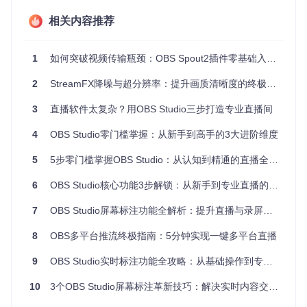
式
相关内容推荐
Win
官方安
访问官方网站下载
无需额外配置，
dow
装程序
安装包
适合新手
s
1
如何突破视频传输瓶颈：OBS Spout2插件零基础入门指南
自动处理依赖，
mac
Homeb
brew install -
OS
rew
-cask obs
更新方便
2
StreamFX降噪与超分辨率：提升画质清晰度的终极武器
包管理
可定制性强，适
Linu
参考官方编译指南
x
器/编译
合高级用户
3
直播软件太复杂？用OBS Studio三步打造专业直播间
2.2 环境依赖与硬件要求
4
OBS Studio零门槛掌握：从新手到高手的3大进阶维度
安装OBS Studio前，需确保系统满足基本硬件要求。推荐配置
5
5步零门槛掌握OBS Studio：从认知到精通的直播全流程实战指南
为：处理器至少双核，内存4GB以上，显卡支持DirectX 10.1
或OpenGL 3.2。同时，根据直播类型调整硬件配置，游戏直
6
OBS Studio核心功能3步解锁：从新手到专业直播的解决方案
播建议使用独立显卡以保证流畅度。
7
OBS Studio屏幕标注功能全解析：提升直播与录屏效率的开源解决方案
三、核心流程：从设置到开播的关键步骤
8
OBS多平台推流终极指南：5分钟实现一键多平台直播
3.1 界面功能区域解析
9
OBS Studio实时标注功能全攻略：从基础操作到专业应用
OBS Studio界面主要分为五个功能区域，了解各区域作用与操
作逻辑，可避免常见误区：
10
3个OBS Studio屏幕标注革新技巧：解决实时内容交互痛点的效率倍增指南
场景面板
：用于管理不同直播场景，每个场景可包含多个视