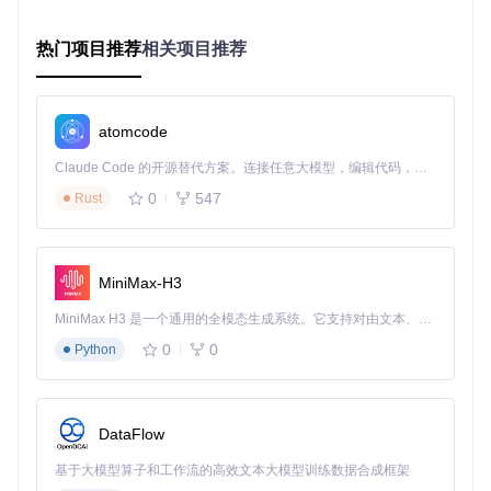
频源。操作逻辑为创建场景后添加源，常见误区是场景与源
混淆，导致画面管理混乱。
热门项目推荐
相关项目推荐
来源面板
：添加和管理视频、音频源，如显示器捕获、摄像
头等。操作时需注意源的层级关系，避免遮挡问题。
混音器
：控制各音频源的音量与滤波，调整时应先设置基础
音量，再添加降噪等滤镜。
atomcode
预览窗口
：实时预览直播画面，可在此调整源的位置与大
Claude Code 的开源替代方案。连接任意大模型，编辑代码，运行命令，自动验证 — 全自动执行。用 Rust 构建，极致性能。 ｜ An open-source alternative to Claude Code. Connect any LLM, edit code, run commands, and verify changes — autonomously. Built in Rust for speed. Get Started
小，避免直播时出现画面异常。
控制区域
：提供开始录制、直播等功能按钮，开播前需检查
0
547
Rust
推流设置是否正确。
3.2 视频与音频参数配置
🔧实操：设置视频参数
MiniMax-H3
打开设置窗口，进入“视频”选项卡。
MiniMax H3 是一个通用的全模态生成系统。它支持对由文本、图像、视频和音频组成的多模态上下文进行统一理解，并能生成分辨率高达 2K、时长可达 15 秒的带原生立体声音频的视频。得益于面向任务泛化的系统设计，H3 在预训练阶段就已具备广泛的多模态上下文理解与生成能力，能够出色地执行复杂的多模态指令。
基础分辨率设置为与显示器一致，输出分辨率根据平台要
0
0
求调整，建议1080p或720p。
Python
帧率设置为30fps或60fps，游戏直播推荐60fps以保证流畅
度。
比特率（视频数据传输速率）设置为2500-6000kbps，根
DataFlow
据网络状况调整，网络稳定时可提高至8000kbps。
基于大模型算子和工作流的高效文本大模型训练数据合成框架
🔧实操：校准音频输入电平