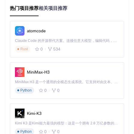
实践价值：智能管理的效益提升
热门项目推荐
相关项目推荐
采用Klipper智能管理平台后，你将获得显著的效益提升：设备
利用率提高40%以上，打印任务响应时间缩短60%，人工干预
减少75%。更重要的是，系统能够自动优化任务分配，平衡各
设备负载，确保关键任务优先处理，从而大幅提升整体生产效
atomcode
率。
Claude Code 的开源替代方案。连接任意大模型，编辑代码，运行命令，自动验证 — 全自动执行。用 Rust 构建，极致性能。 ｜ An open-source alternative to Claude Code. Connect any LLM, edit code, run commands, and verify changes — autonomously. Built in Rust for speed. Get Started
二、Klipper多设备协同的技术方案
0
534
Rust
2.1 分布式架构：突破单设备局限
原理：去中心化的设备网络
Klipper的分布式架构采用主从式设计，通过CAN总线将多个微
MiniMax-H3
控制器(MCU)连接成一个有机整体。主控制器负责全局任务调
度和运动规划，从控制器则专注于本地设备控制和实时数据采
MiniMax H3 是一个通用的全模态生成系统。它支持对由文本、图像、视频和音频组成的多模态上下文进行统一理解，并能生成分辨率高达 2K、时长可达 15 秒的带原生立体声音频的视频。得益于面向任务泛化的系统设计，H3 在预训练阶段就已具备广泛的多模态上下文理解与生成能力，能够出色地执行复杂的多模态指令。
集。这种架构就像一个高效的生产车间，厂长(主控制器)负责
0
0
Python
全局协调，而各车间主任(从控制器)则管理具体设备，既保证
了全局优化，又实现了局部灵活。
Kimi-K3
图1：PulseView软件捕获的CAN总线数据传输波形，展示了Kl
ipper设备间的实时通信过程
Kimi K3 是Kimi能力最强的模型：这是一个拥有 2.8 万亿参数的混合专家（MoE）模型，具备原生视觉理解能力，并支持 100 万 token 的上下文窗口。
0
0
Python
场景：多打印机协同生产