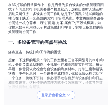
在3D打印的日常操作中，你是否曾为多台设备的分散管理而困
扰？车间里的打印机需要逐个检查状态，远程出差时无法及时
启动关键任务，多设备协同工作时总是手忙脚乱？这些问题的
核心在于缺乏一套高效的3D打印管理系统。本文将围绕多设备
协同这一核心需求，通过"问题-方案-案例"的三段式框架，为
你揭示如何利用Klipper构建智能打印平台，实现设备集群的高
效管理与协同工作。
一、多设备管理的痛点与挑战
痛点直击：传统打印工作流的困境
想象一下这样的场景：你的工作室里有三台不同型号的3D打印
机，分别负责原型制作、小批量生产和高精度零件打印。每天
早晨，你需要依次检查每台设备的剩余材料、打印进度和错误
状态；中午休息时，一台设备完成打印，你却无法远程启动下
一个任务；傍晚下班前，你必须手动备份所有设备的打印日志
和参数设置。这种传统的管理方式不仅效率低下，还常常导致
资源浪费和任务延误。
登录后查看全文
具体来说，多设备管理面临三大核心挑战：设备互联困难、状
态监控繁琐、任务调度混乱。当设备数量超过3台时，这些问
题会呈指数级增长，严重影响打印效率和产品质量。