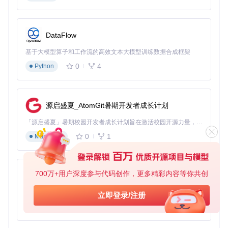
某小型制造企业需要同时生产10种不同的零件，传统方式下需
要手动分配任务和监控进度。采用Klipper分布式架构后，系统
能够根据各打印机的负载情况、材料类型和精度能力自动分配
DataFlow
任务，并实时调整生产计划。当某台设备出现故障时，系统会
自动将任务转移到其他可用设备，确保生产不中断。
基于大模型算子和工作流的高效文本大模型训练数据合成框架
0
4
Python
注意事项：
CAN总线两端必须安装120Ω终端电阻，否则会导致通信不
稳定
总线长度建议不超过10米，如需更长距离应使用CAN中继
源启盛夏_AtomGit暑期开发者成长计划
器
设备UUID应在配置前通过专用工具获取，确保唯一性
「源启盛夏」暑期校园开发者成长计划旨在激活校园开源力量，通过积分激励、认证扶持、资源倾斜等形式，引导高校组织和开发者完成「入驻 — 建项目 — 做贡献 — 获认证 — 得资源」的完整闭环。无论你是想带领社团入驻平台的组织者，还是希望用代码贡献证明自己的开发者，都能在这里找到属于你的成长路径。
快速上手：构建基础CAN网络
准备支持CAN的控制板(如STM32或RP2040系列)
0
1
Markdown
连接CAN收发器并确保终端电阻正确安装
运行设备发现工具获取各设备UUID：
git 
clone
700万+用户深度参与代码创作，更多精彩内容等你共创
py-xiaozhi
cd
 klipper/scripts

基于Python的Xiaozhi AI，适用于想要完整Xiaozhi体验而无需拥有专用硬件的用户。
立即登录/注册
在主配置文件中添加设备信息，指定各自功能角色
0
1
Python
2.2 远程监控：突破物理空间限制
原理：实时数据的无缝传输