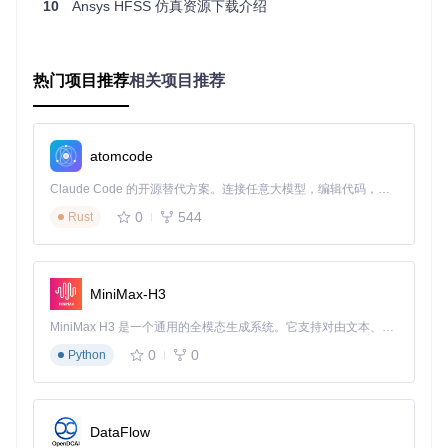
10
Ansys HFSS 仿真资源下载介绍
步骤详尽，易于理解
：教程采用逐步操作的方式，详细讲解
每一个步骤，使读者能够轻松跟随教程进行学习。
实用性高
：教程紧密结合实际应用，帮助读者快速掌握ANS
YS在开关电源设计中的应用。
热门项目推荐
相关项目推荐
互动性强
：作者鼓励读者在学习和实践过程中进行交流，共
同进步。
在当今快速发展的电子设计领域，ANSYS开关电源设计仿真教
atomcode
程无疑是一份极具价值的资料。通过学习和应用这份教程，工
程师们可以更加精确地进行开关电源设计，提升产品性能，优
Claude Code 的开源替代方案。连接任意大模型，编辑代码，运行命令，自动验证 — 全自动执行。用 Rust 构建，极致性能。 ｜ An open-source alternative to Claude Code. Connect any LLM, edit code, run commands, and verify changes — autonomously. Built in Rust for speed. Get Started
化研发流程。如果你对开关电源设计感兴趣，不妨下载这份教
程，开启你的学习之旅吧！
0
544
Rust
ANSYS开关电源设计仿真教程
下载源代码
MiniMax-H3
本开源项目提供了一份由官方出品的ANSYS开关电源设计仿真教程，内容详尽，步骤清晰，非常适合初学者入门。教程通过逐步操作的方式，深入讲解开关电源的设计与仿真过程，帮助用户快速掌握ANSYS在这一领域的应用技巧。无论你是新手还是有一定经验的工程师，这份教程都能为你的学习和工作提供有价值的指导。欢迎下载学习，并在学习过程中与他人交流，共同提升技能。Enjoy it！
MiniMax H3 是一个通用的全模态生成系统。它支持对由文本、图像、视频和音频组成的多模态上下文进行统一理解，并能生成分辨率高达 2K、时长可达 15 秒的带原生立体声音频的视频。得益于面向任务泛化的系统设计，H3 在预训练阶段就已具备广泛的多模态上下文理解与生成能力，能够出色地执行复杂的多模态指令。
项目地址：
https://gitcode.com/Open-source-
0
0
Python
documentation-tutorial/27854
DataFlow