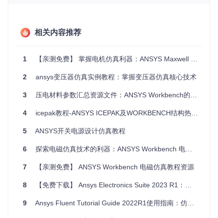
仿真步骤解析
：教程通过逐步操作的方式，深入讲解了开
关电源的设计与仿真过程，包括建模、设置参数、仿真计
算及结果分析等。
相关内容推荐
项目技术应用场景
1
【亲测免费】 掌握电机仿真利器：ANSYS Maxwell 2D教程资源推荐
ANSYS开关电源设计仿真教程的应用场景广泛，以下是一些典
型的应用场景：
2
ansys变压器仿真实例教程：掌握变压器仿真核心技术
教学辅助
：作为一份详尽的教程，ANSYS开关电源设计仿
3
压电材料参数汇总资源文件：ANSYS Workbench的得力助手
真教程非常适合作为电子工程、自动化等相关专业的教学
辅助材料。
4
icepak教程-ANSYS ICEPAK及WORKBENCH结构热力学仿真分析
工程师自学
：对于希望在开关电源设计领域提升技能的工
程师，这份教程可以提供系统的学习路径和方法。
5
ANSYS开关电源设计仿真教程
项目研发
：在电源设计项目中，工程师可以利用该教程作
为参考，优化设计方案，提高研发效率。
6
探索电磁仿真技术的利器：ANSYS Workbench 电磁仿真教程资源
项目特点
7
【亲测免费】 ANSYS Workbench 电磁仿真教程资源
以下是ANSYS开关电源设计仿真教程的几个显著特点：
8
【免费下载】 Ansys Electronics Suite 2023 R1：电磁仿真与电子设计的终极解决方案
官方出品，权威可靠
：教程由hfss官方出品，内容权威可
9
Ansys Fluent Tutorial Guide 2022R1使用指南：仿真分析的利器
靠，能够为用户提供真实有效的学习资源。