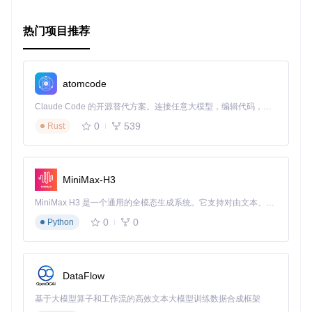
需谨慎评估是否适合商用，但对于希望提升网络性能的开发者
来说，这是一个值得关注的开源项目。
热门项目推荐
atomcode
Claude Code 的开源替代方案。连接任意大模型，编辑代码，运行命令，自动验证 — 全自动执行。用 Rust 构建，极致性能。 ｜ An open-source alternative to Claude Code. Connect any LLM, edit code, run commands, and verify changes — autonomously. Built in Rust for speed. Get Started
0
539
Rust
MiniMax-H3
MiniMax H3 是一个通用的全模态生成系统。它支持对由文本、图像、视频和音频组成的多模态上下文进行统一理解，并能生成分辨率高达 2K、时长可达 15 秒的带原生立体声音频的视频。得益于面向任务泛化的系统设计，H3 在预训练阶段就已具备广泛的多模态上下文理解与生成能力，能够出色地执行复杂的多模态指令。
0
0
Python
DataFlow
基于大模型算子和工作流的高效文本大模型训练数据合成框架