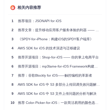
HTTPDNSLib-for-iOS 适用于任何需要快速且稳定网络连接的i
OS应用，特别是对于那些依赖大量网络资源且重视用户体验
相关内容推荐
的应用，如社交媒体应用、在线视频平台、新闻阅读应用等。
通过优化DNS解析过程，它可以减少网络请求的时间，提高应
用的整体响应速度。
1
推荐项目：JSONAPI for iOS
4、项目特点
2
推荐文章：提升移动应用客户服务体验的利器 —— Zendesk Mobile SDK for iOS
性能提升
：通过HTTP协议直接获取DNS记录，减少传统DN
3
《SPDY-for-iPhone：构建iOS的SPDY客户端库》
S解析的延迟，提高请求速度。
4
AWS SDK for iOS 的技术演进与迁移建议
灵活配置
：可根据自身需求设置AppKey和服务器URL，实
现定制化部署。
5
推荐开源项目：Shop-for-iOS —— 你的掌上电商平台
易用性
：与主流的网络请求库如AFNetworking兼容良好，
6
推荐开源项目：mp3lame-for-iOS Framework构建脚本
简单易集成。
7
推荐：谷歌Blockly for iOS——触控编程的革新者
安全控制
：白名单策略保证只有授权的域名可以使用HTTP
DNS服务。
8
AWS SDK for iOS 中 S3 多部分上传回调失效问题解析与解决方案
预加载机制
：提前拉取常用域名的IP信息，进一步优化用户
9
AWS SDK for iOS 中 S3 文件上传问题的分析与解决
体验。
10
推荐 Color-Picker-for-iOS：一款简洁易用的颜色选择器
总之，HTTPDNSLib-for-iOS 是一个具有潜力的技术解决方
案，能够为你的iOS应用提供更高效的DNS解析服务。虽然仍