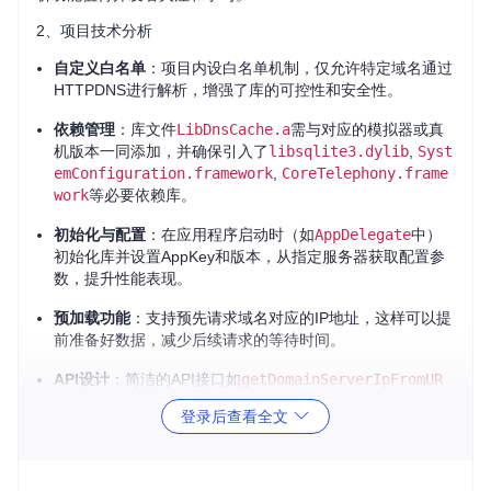
2、项目技术分析
自定义白名单
：项目内设白名单机制，仅允许特定域名通过
HTTPDNS进行解析，增强了库的可控性和安全性。
依赖管理
：库文件
LibDnsCache.a
需与对应的模拟器或真
机版本一同添加，并确保引入了
libsqlite3.dylib
,
Syst
emConfiguration.framework
,
CoreTelephony.frame
work
等必要依赖库。
初始化与配置
：在应用程序启动时（如
AppDelegate
中）
初始化库并设置AppKey和版本，从指定服务器获取配置参
数，提升性能表现。
预加载功能
：支持预先请求域名对应的IP地址，这样可以提
前准备好数据，减少后续请求的等待时间。
API设计
：简洁的API接口如
getDomainServerIpFromUR
L:
，方便地获取转换后的URL和需设置的Host值，适配各
登录后查看全文
种网络请求框架。
3、项目及技术应用场景