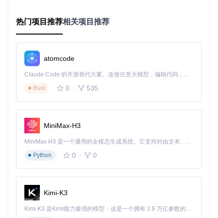
能准确作用于你的宽带连接。
热门项目推荐
相关项目推荐
保活与重连设置
保活间隔
：建议设置为10-20分钟，保持服务稳定运行
自动重新登录
：可根据网络稳定性设置1-48小时的自动重连
周期
atomcode
状态监控与管理
Claude Code 的开源替代方案。连接任意大模型，编辑代码，运行命令，自动验证 — 全自动执行。用 Rust 构建，极致性能。 ｜ An open-source alternative to Claude Code. Connect any LLM, edit code, run commands, and verify changes — autonomously. Built in Rust for speed. Get Started
0
535
Rust
通过
files/luci/view/xlnetacc/status.htm
页面可以实时监控服务
运行状态，包括：
服务整体运行状态
MiniMax-H3
下行加速实时情况
上行加速效果展示
MiniMax H3 是一个通用的全模态生成系统。它支持对由文本、图像、视频和音频组成的多模态上下文进行统一理解，并能生成分辨率高达 2K、时长可达 15 秒的带原生立体声音频的视频。得益于面向任务泛化的系统设计，H3 在预训练阶段就已具备广泛的多模态上下文理解与生成能力，能够出色地执行复杂的多模态指令。
0
0
Python
故障排除技巧
如果遇到服务异常，可通过以下步骤排查：
Kimi-K3
检查配置文件是否正确填写账户信息
确认网络接口选择是否正确
Kimi K3 是Kimi能力最强的模型：这是一个拥有 2.8 万亿参数的混合专家（MoE）模型，具备原生视觉理解能力，并支持 100 万 token 的上下文窗口。
查看日志文件获取详细错误信息