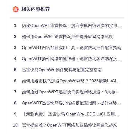
cd
 luci-app-xlnetacc

相关内容推荐
1
揭秘OpenWRT迅雷快鸟：提升家庭网络速度的实用攻略
基础配置指南
2
如何用OpenWRT迅雷快鸟插件提升家庭网络速度
服务启用设置
3
OpenWRT网络加速实用工具：迅雷快鸟插件配置指南
登录OpenWRT的Web管理界面，在"服务"菜单中找到"迅雷快
鸟"选项，进行基础配置：
4
OpenWRT插件网络加速神器：迅雷快鸟客户端深度解析
勾选"启用服务"主开关
5
迅雷快鸟OpenWrt插件安装与配置完整指南
根据需求开启"下载加速"和"上传加速"功能
可选启用"日志记录"功能以便问题排查
6
如何用迅雷快鸟加速OpenWrt网络？2025最新LuCI插件配置指南
账户信息配置
7
如何通过OpenWRT迅雷快鸟实现网络加速：3大核心优势与实战配置指南
在配置文件
files/root/etc/config/xlnetacc
中填写你的迅雷快鸟
账户信息，系统会对密码进行加密存储，保障账户安全。
8
OpenWRT迅雷快鸟客户端终极配置指南 - 提升网络速度的完整教程
高级功能设置
9
【亲测免费】 迅雷快鸟 OpenWrt/LEDE LuCI 应用教程
网络接口选择
10
宽带提速难？OpenWRT网络加速插件让网速飞起来
在配置界面中选择正确的WAN口作为加速接口，确保加速服务