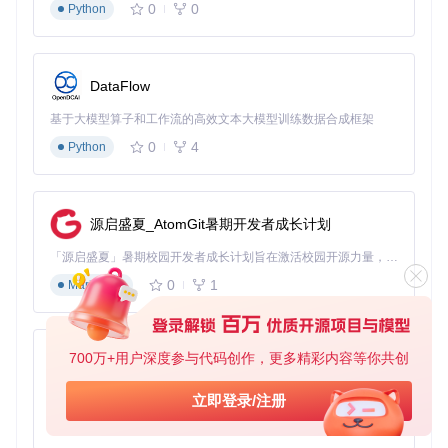
0
0
Python
尝试重启服务或重新登录账户
性能优化建议
DataFlow
为获得最佳加速效果，建议：
基于大模型算子和工作流的高效文本大模型训练数据合成框架
根据网络环境调整保活间隔和重连周期
0
4
Python
确保路由器硬件满足加速服务运行需求
定期更新插件到最新版本获取功能优化
通过luci-app-xlnetacc插件，大多数用户能够在高峰时段体验
到明显的网络速度提升。立即按照本指南配置，享受极速上网
源启盛夏_AtomGit暑期开发者成长计划
体验吧！
「源启盛夏」暑期校园开发者成长计划旨在激活校园开源力量，通过积分激励、认证扶持、资源倾斜等形式，引导高校组织和开发者完成「入驻 — 建项目 — 做贡献 — 获认证 — 得资源」的完整闭环。无论你是想带领社团入驻平台的组织者，还是希望用代码贡献证明自己的开发者，都能在这里找到属于你的成长路径。
0
1
Markdown
luci-app-xlnetacc
下载源代码
OpenWrt/LEDE LuCI for XLNetAcc (迅雷快鸟)
700万+用户深度参与代码创作，更多精彩内容等你共创
py-xiaozhi
项目地址：
https://gitcode.com/gh_mirrors/lu/luci-app-
xlnetacc
基于Python的Xiaozhi AI，适用于想要完整Xiaozhi体验而无需拥有专用硬件的用户。
立即登录/注册
0
1
Python