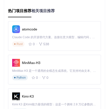
旅！
热门项目推荐
相关项目推荐
edward2
下载源代码
A simple probabilistic programming language.
atomcode
项目地址：
Claude Code 的开源替代方案。连接任意大模型，编辑代码，运行命令，自动验证 — 全自动执行。用 Rust 构建，极致性能。 ｜ An open-source alternative to Claude Code. Connect any LLM, edit code, run commands, and verify changes — autonomously. Built in Rust for speed. Get Started
https://gitcode.com/gh_mirrors/edw/edward2
0
538
Rust
MiniMax-H3
MiniMax H3 是一个通用的全模态生成系统。它支持对由文本、图像、视频和音频组成的多模态上下文进行统一理解，并能生成分辨率高达 2K、时长可达 15 秒的带原生立体声音频的视频。得益于面向任务泛化的系统设计，H3 在预训练阶段就已具备广泛的多模态上下文理解与生成能力，能够出色地执行复杂的多模态指令。
0
0
Python
Kimi-K3
Kimi K3 是Kimi能力最强的模型：这是一个拥有 2.8 万亿参数的混合专家（MoE）模型，具备原生视觉理解能力，并支持 100 万 token 的上下文窗口。