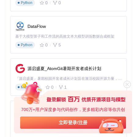
0
0
Python
DataFlow
基于大模型算子和工作流的高效文本大模型训练数据合成框架
0
5
Python
源启盛夏_AtomGit暑期开发者成长计划
「源启盛夏」暑期校园开发者成长计划旨在激活校园开源力量，通过积分激励、认证扶持、资源倾斜等形式，引导高校组织和开发者完成「入驻 — 建项目 — 做贡献 — 获认证 — 得资源」的完整闭环。无论你是想带领社团入驻平台的组织者，还是希望用代码贡献证明自己的开发者，都能在这里找到属于你的成长路径。
0
1
Markdown
700万+用户深度参与代码创作，更多精彩内容等你共创
py-xiaozhi
基于Python的Xiaozhi AI，适用于想要完整Xiaozhi体验而无需拥有专用硬件的用户。
立即登录/注册
0
1
Python