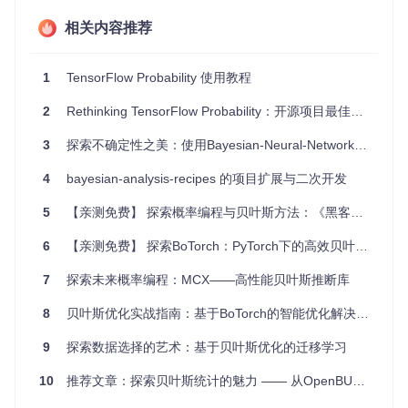
型，Edward2都能帮助你编写清晰的代码来表示概率分布。
相关内容推荐
不确定性估计
：在深度学习中引入不确定性估计，如在分类
或回归任务中的高斯过程回归，可增强模型的稳健性。
变分推断和MCMC
：利用Edward2提供的程序转换工具，可
1
TensorFlow Probability 使用教程
以轻松地获取模型的Log-Joint函数，从而实现变分推断算
法，如No-U-Turn Sampler（NUTS）。
2
Rethinking TensorFlow Probability：开源项目最佳实践
项目特点
3
探索不确定性之美：使用Bayesian-Neural-Network-Pytorch构建鲁棒模型
4
bayesian-analysis-recipes 的项目扩展与二次开发
低耦合性
：Edward2的核心库是低级的，易于与其他库集
成，尤其是对于想要构建高级模块的开发者来说。
5
【亲测免费】 探索概率编程与贝叶斯方法：《黑客的概率编程与贝叶斯方法》项目
易用性
：通过
RandomVariables
和Python表达式，模型
定义变得直观而简洁。
6
【亲测免费】 探索BoTorch：PyTorch下的高效贝叶斯优化库
灵活性
：支持多后端，可以在TensorFlow、JAX和NumPy
之间选择，适应不同计算需求。
7
探索未来概率编程：MCX——高性能贝叶斯推断库
强大的社区支持
：拥有丰富的示例和教程，以及 Uncertai
nty Baselines 库，方便快速入门并应用于研究。
8
贝叶斯优化实战指南：基于BoTorch的智能优化解决方案
如果你想尝试一种既简单又强大的概率编程框架，Edward2无
9
探索数据选择的艺术：基于贝叶斯优化的迁移学习
疑是一个值得考虑的选择。通过它，你能更深入地探索贝叶斯
统计的力量，为你的机器学习项目注入新的活力。现在就开始
10
推荐文章：探索贝叶斯统计的魅力 —— 从OpenBUGS到WinBUGS
吧，使用
pip install edward2
来安装并开始你的探险之