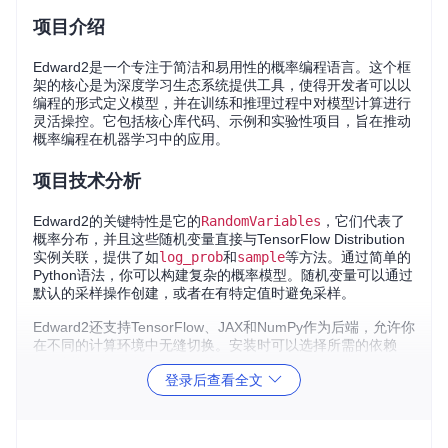
项目介绍
Edward2是一个专注于简洁和易用性的概率编程语言。这个框
架的核心是为深度学习生态系统提供工具，使得开发者可以以
编程的形式定义模型，并在训练和推理过程中对模型计算进行
灵活操控。它包括核心库代码、示例和实验性项目，旨在推动
概率编程在机器学习中的应用。
项目技术分析
Edward2的关键特性是它的
RandomVariables
，它们代表了
概率分布，并且这些随机变量直接与TensorFlow Distribution
实例关联，提供了如
log_prob
和
sample
等方法。通过简单的
Python语法，你可以构建复杂的概率模型。随机变量可以通过
默认的采样操作创建，或者在有特定值时避免采样。
Edward2还支持TensorFlow、JAX和NumPy作为后端，允许你
在不同的计算环境中无缝切换。安装时可以选择所需的依赖
项，例如
edward2[tensorflow]
。
登录后查看全文
项目及技术应用场景
概率建模
：无论是用于贝叶斯回归，还是复杂的深度学习模