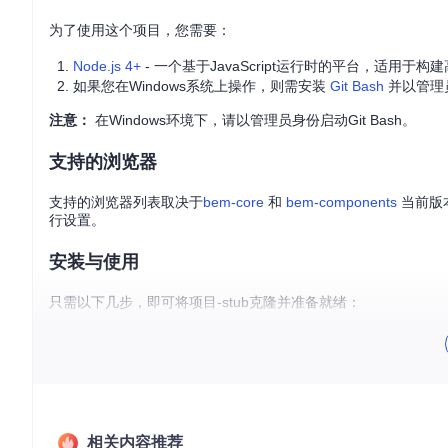
为了使用这个项目，您需要：
Node.js 4+
- 一个基于JavaScript运行时的平台，适用于
如果您在Windows系统上操作，则需安装
Git Bash
并以管理
注意：
在Windows环境下，请以管理员身份启动Git Bash。
支持的浏览器
支持的浏览器列表取决于
bem-core
和
bem-components
当前版
行设置。
安装与使用
只需以下几步，即可将项目-stub克隆并准备就绪：
git 
clone
cd
 my-bem-project

注意：
不要使用root权限安装
npm
依赖项。
相关内容推荐