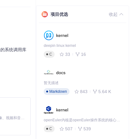
项目优选
收起
kernel
deepin linux kernel
易用的系统调用库
33
16
C
docs
暂无描述
843
5.64 K
Markdown
kernel
MiniMax H3 是一个通用的全模态生成系统。它支持对由文本、图像、视频和音频组成的多模态上下文进行统一理解，并能生成分辨率高达 2K、时长可达 15 秒的带原生立体声音频的视频。得益于面向任务泛化的系统设计，H3 在预训练阶段就已具备广泛的多模态上下文理解与生成能力，能够出色地执行复杂的多模态指令。
openEuler内核是openEuler操作系统的核心，既是系统性能与稳定性的基石，也是连接处理器、设备与服务的桥梁。
507
539
C