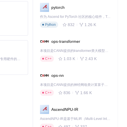
pytorch
作为 Ascend for PyTorch 社区的核心组件，TorchNPU 是昇腾专为 PyTorch 打造的深度学习适配插件，使 PyTorch 框架能够直接调用昇腾 NPU，为开发者提供昇腾 AI 处理器的超强算力。
832
1.26 K
Python
ops-transformer
本项目是CANN提供的transformer类大模型算子库，实现网络在NPU上加速计算。
1.03 K
2.43 K
C++
基于Python的Xiaozhi AI，适用于想要完整Xiaozhi体验而无需拥有专用硬件的用户。
ops-nn
本项目是CANN提供的神经网络类计算算子库，实现网络在NPU上加速计算。
836
1.66 K
C++
AscendNPU-IR
AscendNPU-IR是基于MLIR（Multi-Level Intermediate Representation）构建的，面向昇腾亲和算子编译时使用的中间表示，提供昇腾完备表达能力，通过编译优化提升昇腾AI处理器计算效率，支持通过生态框架使能昇腾AI处理器与深度调优
497
337
C++