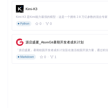
在终端中运行以下命令：
Kimi-K3
启动开发服务器
0
0
Python
或指定不同的端口：
源启盛夏_AtomGit暑期开发者成长计划
访问
http://localhost:8080/desktop.bundles/index/index.html
，查
0
1
Markdown
停止服务器
按
Ctrl
+
C
即可停止服务器。
创建新块
使用
bem create
命令创建新的BEM块：
添加页面
创建一个新页面：