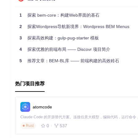
应用流程
1
探索 bem-core：构建Web界面的基石
您可以使用ENB或Gulp来构建项目。
2
探索Wordpress导航新境界：Wordpress BEM Menus
通过
./node_modules/.bin/enb
命令行工具可以执行ENB的相
3
探索高效构建：gulp-pug-starter 模板
构建项目
4
探索优雅的前端布局 —— Discovr 项目简介
5
推荐文章：BEM-BL库 —— 前端构建的高效砖石
或
热门项目推荐
为了方便直接在项目根目录下运行
enb
和
gulp
，添加环境变量：
export
 PATH=./node_modules/.bin:
$PATH
atomcode
现在您可以简单地输入
enb make
或
gulp
来构建项目。
0
537
Rust
常用命令