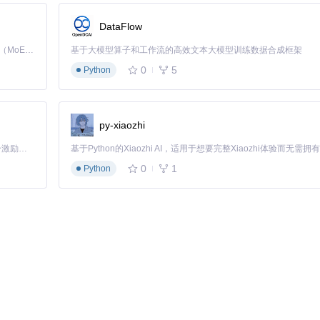
DataFlow
Kimi K3 是Kimi能力最强的模型：这是一个拥有 2.8 万亿参数的混合专家（MoE）模型，具备原生视觉理解能力，并支持 100 万 token 的上下文窗口。
基于大模型算子和工作流的高效文本大模型训练数据合成框架
0
5
Python
py-xiaozhi
看开发服务器的效果。
「源启盛夏」暑期校园开发者成长计划旨在激活校园开源力量，通过积分激励、认证扶持、资源倾斜等形式，引导高校组织和开发者完成「入驻 — 建项目 — 做贡献 — 获认证 — 得资源」的完整闭环。无论你是想带领社团入驻平台的组织者，还是希望用代码贡献证明自己的开发者，都能在这里找到属于你的成长路径。
0
1
Python