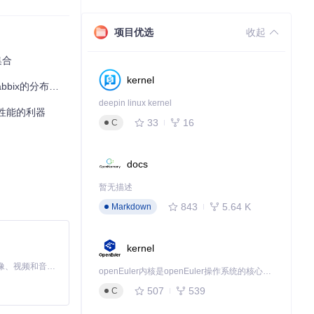
项目优选
收起
署调整，还是日常
集合
kernel
繁琐的手动操作得
的分布式采集王者
deepin linux kernel
磁盘性能的利器
33
16
C
docs
暂无描述
843
5.64 K
Markdown
kernel
MiniMax H3 是一个通用的全模态生成系统。它支持对由文本、图像、视频和音频组成的多模态上下文进行统一理解，并能生成分辨率高达 2K、时长可达 15 秒的带原生立体声音频的视频。得益于面向任务泛化的系统设计，H3 在预训练阶段就已具备广泛的多模态上下文理解与生成能力，能够出色地执行复杂的多模态指令。
openEuler内核是openEuler操作系统的核心，既是系统性能与稳定性的基石，也是连接处理器、设备与服务的桥梁。
507
539
C