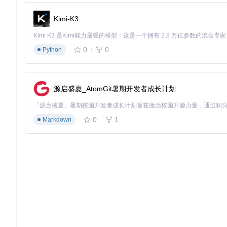
Kimi-K3
0
0
Python
源启盛夏_AtomGit暑期开发者成长计划
0
1
Markdown