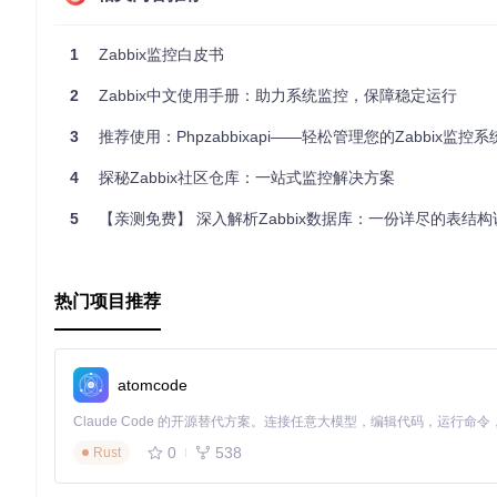
自动化潜能
：非常适合集成到自动化运维剧本中，提高工作效
使用Zabbix Gnomes的理由
1
Zabbix监控白皮书
如果你是Zabbix的忠实用户，渴望更高效的管理你的监控环境，那
的微操优化，它都能提供强大的支撑，让你的Zabbix监控更加灵
2
Zabbix中文使用手册：助力系统监控，保障稳定运行
通过以上介绍，我们不难发现，Zabbix Gnomes不仅极大地
3
推荐使用：Phpzabbixapi——轻松管理您的Zabbix监控系
以自动化，极大提升了管理效率和响应速度。加入Zabbix Gn
4
探秘Zabbix社区仓库：一站式监控解决方案
5
【亲测免费】 深入解析Zabbix数据库：一份详尽的表结
热门项目推荐
atomcode
0
538
Rust