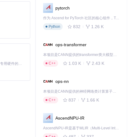
pytorch
作为 Ascend for PyTorch 社区的核心组件，TorchNPU 是昇腾专为 PyTorch 打造的深度学习适配插件，使 PyTorch 框架能够直接调用昇腾 NPU，为开发者提供昇腾 AI 处理器的超强算力。
832
1.26 K
Python
ops-transformer
本项目是CANN提供的transformer类大模型算子库，实现网络在NPU上加速计算。
1.03 K
2.43 K
C++
基于Python的Xiaozhi AI，适用于想要完整Xiaozhi体验而无需拥有专用硬件的用户。
ops-nn
本项目是CANN提供的神经网络类计算算子库，实现网络在NPU上加速计算。
837
1.66 K
C++
AscendNPU-IR
AscendNPU-IR是基于MLIR（Multi-Level Intermediate Representation）构建的，面向昇腾亲和算子编译时使用的中间表示，提供昇腾完备表达能力，通过编译优化提升昇腾AI处理器计算效率，支持通过生态框架使能昇腾AI处理器与深度调优
497
337
C++