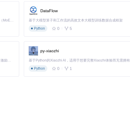
DataFlow
Kimi K3 是Kimi能力最强的模型：这是一个拥有 2.8 万亿参数的混合专家（MoE）模型，具备原生视觉理解能力，并支持 100 万 token 的上下文窗口。
基于大模型算子和工作流的高效文本大模型训练数据合成框架
0
5
Python
py-xiaozhi
「源启盛夏」暑期校园开发者成长计划旨在激活校园开源力量，通过积分激励、认证扶持、资源倾斜等形式，引导高校组织和开发者完成「入驻 — 建项目 — 做贡献 — 获认证 — 得资源」的完整闭环。无论你是想带领社团入驻平台的组织者，还是希望用代码贡献证明自己的开发者，都能在这里找到属于你的成长路径。
0
1
Python