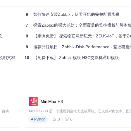
率。
6
如何快速安装Zabbix：从零开始的完整配置步骤
么Zabbix Gnomes绝对值得纳入你的运维工具箱。无论是大规模的部
活、智能且省心。赶快尝试一下，解锁Zabbix运维的新高度吧！
7
探索Zabbix的强大辅助：全面覆盖的监控模板与脚本
丰富了Zabbix的使用场景，更是系统管理员的得力副手，它的存在使得原本
统
8
【亲测免费】 探索物联网新纪元：ZEUS-IoT，基于Zabbix
omes的社区，开始你的自动化运维新篇章吧！
9
推荐开源项目：Zabbix-Disk-Performance - 监控
构说明文档
10
【免费下载】 Zabbix 模板 H3C交换机通用模板
MiniMax-H3
Claude Code 的开源替代方案。连接任意大模型，编辑代码，运行命令，自动验证 — 全自动执行。用 Rust 构建，极致性能。 ｜ An open-source alternative to Claude Code. Connect any LLM, edit code, run commands, and verify changes — autonomously. Built in Rust for speed. Get Started
0
0
Python