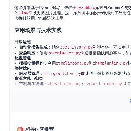
这些脚本基于Python编写，依赖于
pyzabbix
库来与Zabbix
Pillow
库以支持图片处理。这一系列脚本的设计考虑到了易用
次接触的用户也能迅速上手。
应用场景与技术实践
日常运维
自动化报告生成
：结合
zgethistory.py
和脚本链，可以定期
应急响应
：使用
zeventacker.py
快速批量确认问题事件，如
配置管理
模板批量操作
：利用
ztmplimport.py
和
zhtmplunlink.py
监控优化
触发器管理
：
ztrigswitcher.py
能让你一键切换触发器状态
资源发现与归类
主机与组管理
：
zhostfinder.py
和
zghostfinder.py
让寻
项目特点
全面性
：覆盖了Zabbix监控的几乎每个重要方面，从基础的
便捷性
：通过简单的命令行接口，大大降低了与Zabbix API
可扩展性
：基础脚本设计易于定制化，满足特定工作流程的需
文档详尽
：提供了详细的API工具说明和丰富的使用示例，新
相关内容推荐