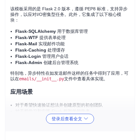
该模板采用的是 Flask 2.0 版本，遵循 PEP8 标准，支持异步
操作，以应对I/O密集型任务。此外，它集成了以下核心模
块：
Flask-SQLAlchemy
用于数据库管理
Flask-WTF
提供表单处理
Flask-Mail
实现邮件功能
Flask-Caching
处理缓存
Flask-Login
管理用户会话
Flask-Admin
创建后台管理系统
特别地，异步特性在如发送邮件这样的任务中得到了应用，可
以在
emails/__init__.py
文件中查看具体实现。
应用场景
对于希望快速验证想法并创建原型的初创团队
对于想学习和实践 Flask 框架的初学者
对于需要快速建立内部工具或小型业务系统的开发者
登录后查看全文
对于寻找稳定可靠的基础架构，以便专注于业务逻辑开发的
团队