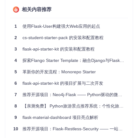
项目特点
相关内容推荐
预配置完善
- 包括用户注册、登录、密码重置、邮箱验
证、角色权限管理等基础功能。
1
使用Flask-User构建强大Web应用的起点
易于定制
- 使用了简洁的Bootstrap模板，可以轻松替换为
其他前端库。
2
cs-student-starter-pack 的安装和配置教程
灵活的异步支持
- 可选择性地利用 Flask 2.0 的异步特性
提升性能。
3
flask-api-starter-kit 的安装和配置教程
结构清晰
- 项目结构规整，便于理解和维护。
快速上手
- 提供了详细的文档和示例，让你能快速启动并
4
探索Flango Starter Template：融合Django与Flask的创新之旅
运行。
5
革新你的开发流程：Monorepo Starter
开始使用
6
flask-api-starter-kit 的项目扩展与二次开发
只需几行命令，你就可以拥有一个准备就绪的开发环境：
7
推荐开源项目：Neo4j-Flask —— Python驱动的微博客应用
克隆项目仓库。
8
【亲测免费】 Python旅游景点推荐系统：个性化旅行从此开始
创建并激活虚拟环境。
安装依赖。
9
flask-material-dashboard 项目亮点解析
初始化数据库，创建默认用户。
启动测试服务器。
10
推荐开源项目：Flask-Restless-Security —— 一站式的 Flask 应用解决方案
详细步骤见项目Readme中的【Getting Started】部分。