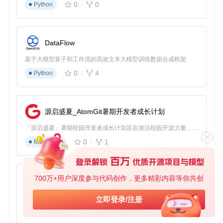
0
0
Python
DataFlow
基于大模型算子和工作流的高效文本大模型训练数据合成框架
0
4
Python
源启盛夏_AtomGit暑期开发者成长计划
「源启盛夏」暑期校园开发者成长计划旨在激活校园开源力量，通过积分激励、认证扶持、资源倾斜等形式，引导高校组织和开发者完成「入驻 — 建项目 — 做贡献 — 获认证 — 得资源」的完整闭环。无论你是想带领社团入驻平台的组织者，还是希望用代码贡献证明自己的开发者，都能在这里找到属于你的成长路径。
0
1
Markdown
700万+用户深度参与代码创作，更多精彩内容等你共创
py-xiaozhi
基于Python的Xiaozhi AI，适用于想要完整Xiaozhi体验而无需拥有专用硬件的用户。
立即登录/注册
0
1
Python