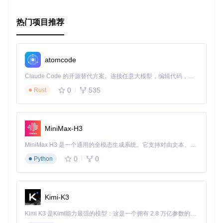
结论
热门项目推荐
Flask-Starter 是一个高效且实用的起点，无论是专业人士还是
新手都能从中受益。它的异步特性和丰富的功能集使得它在多
种场景下都表现出色。不要犹豫，立即尝试，让 Flask-Starter
atomcode
助力你的下一个Web项目吧！
Claude Code 的开源替代方案。连接任意大模型，编辑代码，运行命令，自动验证 — 全自动执行。用 Rust 构建，极致性能。 ｜ An open-source alternative to Claude Code. Connect any LLM, edit code, run commands, and verify changes — autonomously. Built in Rust for speed. Get Started
0
535
Rust
MiniMax-H3
MiniMax H3 是一个通用的全模态生成系统。它支持对由文本、图像、视频和音频组成的多模态上下文进行统一理解，并能生成分辨率高达 2K、时长可达 15 秒的带原生立体声音频的视频。得益于面向任务泛化的系统设计，H3 在预训练阶段就已具备广泛的多模态上下文理解与生成能力，能够出色地执行复杂的多模态指令。
0
0
Python
Kimi-K3
Kimi K3 是Kimi能力最强的模型：这是一个拥有 2.8 万亿参数的混合专家（MoE）模型，具备原生视觉理解能力，并支持 100 万 token 的上下文窗口。