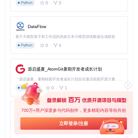
0
0
Python
离心率与半轴的关系为：e = √(1 - b²/a²)（假设a > b）。通过
调整这两个参数，我们可以创建各种椭圆形状，从接近圆形到
非常扁平的椭圆。
DataFlow
3. 如何通过数学方程统一描述所有圆锥曲线？
基于大模型算子和工作流的高效文本大模型训练数据合成框架
所有圆锥曲线都可以用一个统一的二次方程表示：
0
4
Python
A
x
2
+
B
x
y
+
C
y
2
+
D
x
+
E
y
+
F
=
0
Ax^2 + Bxy + Cy^2 + Dx + Ey + F
= 0
A
x
2
+
B
x
y
+
C
y
2
+
D
x
+
E
y
+
F
=
0
源启盛夏_AtomGit暑期开发者成长计划
通过调整系数A、B、C、D、E、F，我们可以得到不同类型的
圆锥曲线。这种统一性不仅具有数学美感，也为计算机绘制和
「源启盛夏」暑期校园开发者成长计划旨在激活校园开源力量，通过积分激励、认证扶持、资源倾斜等形式，引导高校组织和开发者完成「入驻 — 建项目 — 做贡献 — 获认证 — 得资源」的完整闭环。无论你是想带领社团入驻平台的组织者，还是希望用代码贡献证明自己的开发者，都能在这里找到属于你的成长路径。
参数化控制提供了便利。
0
1
Markdown
核心收获
离心率是控制曲线类型的关键参数
椭圆的形状由长半轴和短半轴共同决定
所有圆锥曲线可以通过统一的二次方程描述
700万+用户深度参与代码创作，更多精彩内容等你共创
py-xiaozhi
实践案例：如何用Python创建交互式圆锥曲线
基于Python的Xiaozhi AI，适用于想要完整Xiaozhi体验而无需拥有专用硬件的用户。
立即登录/注册
0
1
Python
演示？