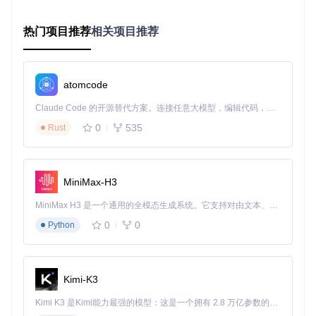
的神奇过程。让我们通过三个关键问题，探索圆锥曲线的核心
特性：
热门项目推荐
相关项目推荐
1. 离心率如何影响曲线形状？
离心率(e)决定了曲线的"扁平程度"或"开放程度"。当e从0逐渐
增大到无穷大时，曲线会经历从圆→椭圆→抛物线→双曲线的
atomcode
连续变化。这一过程可以通过项目[Book3_Ch09_Python_Cod
es/Bk3_Ch09_01.ipynb]中的代码直观展示：
Claude Code 的开源替代方案。连接任意大模型，编辑代码，运行命令，自动验证 — 全自动执行。用 Rust 构建，极致性能。 ｜ An open-source alternative to Claude Code. Connect any LLM, edit code, run commands, and verify changes — autonomously. Built in Rust for speed. Get Started
0
535
Rust
生成覆盖x和y轴的网格数据
定义离心率范围（如0到3）
对每个离心率值，计算并绘制对应的圆锥曲线
使用颜色渐变展示参数变化与曲线形状的关系
MiniMax-H3
这种动态变化展示了圆锥曲线家族的统一性，也帮助我们理解
MiniMax H3 是一个通用的全模态生成系统。它支持对由文本、图像、视频和音频组成的多模态上下文进行统一理解，并能生成分辨率高达 2K、时长可达 15 秒的带原生立体声音频的视频。得益于面向任务泛化的系统设计，H3 在预训练阶段就已具备广泛的多模态上下文理解与生成能力，能够出色地执行复杂的多模态指令。
不同曲线类型间的内在联系。
0
0
Python
2. 椭圆的长半轴和短半轴如何影响其形状？
椭圆的形状由长半轴(a)和短半轴(b)共同决定：
Kimi-K3
当a=b时，椭圆退化为圆
当a>b时，椭圆沿x轴延伸
Kimi K3 是Kimi能力最强的模型：这是一个拥有 2.8 万亿参数的混合专家（MoE）模型，具备原生视觉理解能力，并支持 100 万 token 的上下文窗口。
当a<b时，椭圆沿y轴延伸