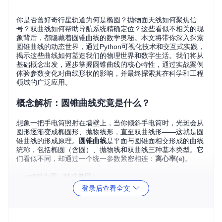
你是否曾好奇行星轨道为何是椭圆？抛物面天线如何聚焦信
号？双曲线如何帮助导航系统精确定位？这些看似不相关的现
象背后，都隐藏着圆锥曲线的数学奥秘。本文将带你深入探索
圆锥曲线的动态世界，通过Python可视化技术和交互式实践，
揭示这些曲线如何塑造我们的物理世界和数字生活。我们将从
基础概念出发，逐步掌握圆锥曲线的核心特性，通过实战案例
体验参数变化对曲线形状的影响，并最终探索其在科学和工程
领域的广泛应用。
概念解析：圆锥曲线究竟是什么？
想象一把手电筒照射在墙壁上，当你倾斜手电筒时，光斑会从
圆形逐渐变成椭圆形、抛物线形，直至双曲线形——这就是圆
锥曲线的形成原理。
圆锥曲线
是平面与圆锥面相交形成的曲线
统称，包括椭圆（含圆）、抛物线和双曲线三种基本类型。它
们看似不同，却通过一个统一参数紧密相连：
离心率(e)
。
e=0
时为圆（特殊椭圆）
0<e<1
时为椭圆
登录后查看全文
e=1
时为抛物线
e>1
时为双曲线