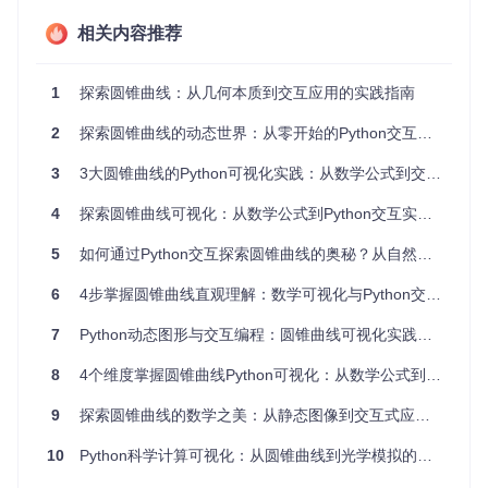
这种统一性使得圆锥曲线成为连接基础几何与应用科学的桥
梁。在项目[Book3_Ch08_圆锥曲线__数学要素__从加减乘除
相关内容推荐
到机器学习.pdf]中，详细阐述了这些曲线的几何性质和标准方
程。以椭圆为例，其标准方程为：
1
探索圆锥曲线：从几何本质到交互应用的实践指南
x
2
a
2
+
y
2
b
2
=
1
\frac{x^2}{a^2} + \frac{y^2}{b^2} = 1
a
2
x
2
+
b
2
y
2
=
1
2
探索圆锥曲线的动态世界：从零开始的Python交互可视化实战
其中a和b分别是椭圆的长半轴和短半轴。这个简单的方程背
3
3大圆锥曲线的Python可视化实践：从数学公式到交互应用
后，蕴含着行星运动、光学反射等自然现象的数学本质。
4
探索圆锥曲线可视化：从数学公式到Python交互实战指南
5
如何通过Python交互探索圆锥曲线的奥秘？从自然现象到代码实现的直观之旅
图1：圆锥曲线及其他数学可视化集合，展示了多种曲线形态
和可视化效果
6
4步掌握圆锥曲线直观理解：数学可视化与Python交互实战指南
核心收获
圆锥曲线是平面与圆锥面相交的结果，具有统一的数学定义
7
Python动态图形与交互编程：圆锥曲线可视化实践指南
离心率是区分不同类型圆锥曲线的关键参数
简单的数学方程可以描述自然界中复杂的曲线现象
8
4个维度掌握圆锥曲线Python可视化：从数学公式到交互编程零基础通关
9
探索圆锥曲线的数学之美：从静态图像到交互式应用的实现之旅
核心特性：如何通过参数调整观察曲线变形？
10
Python科学计算可视化：从圆锥曲线到光学模拟的交互实践
圆锥曲线的魅力在于其形态的多样性和连续性。通过调整关键
参数，我们可以观察到曲线从一种类型平滑过渡到另一种类型