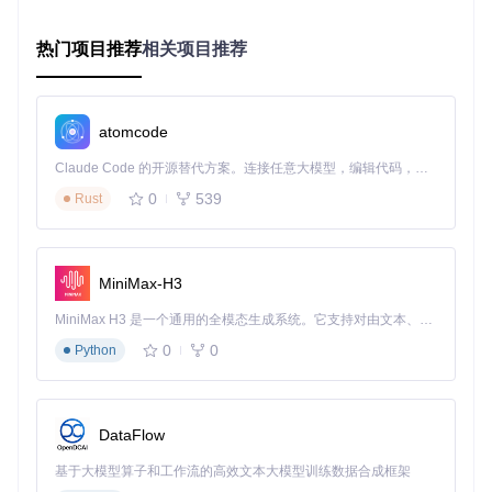
    D --> F[三角函数子模块]

热门项目推荐
相关项目推荐
核心模块(42KB)包含Decimal构造函数、基础运算和精度配
置；扩展模块则按功能类别拆分，如三角函数(sin.js、cos.j
s)、指数函数(exp.js、log.js)等，每个子模块体积控制在5-15K
atomcode
B之间。
Claude Code 的开源替代方案。连接任意大模型，编辑代码，运行命令，自动验证 — 全自动执行。用 Rust 构建，极致性能。 ｜ An open-source alternative to Claude Code. Connect any LLM, edit code, run commands, and verify changes — autonomously. Built in Rust for speed. Get Started
🔄 动态加载架构：构建智能加载器
0
539
Rust
设计一个DecimalDynamicLoader类作为核心调度器，实现模
块的按需加载和自动注册：
// decimal-dynamic-loader.js
MiniMax-H3
class
DecimalDynamicLoader
 {

constructor
(
) {

MiniMax H3 是一个通用的全模态生成系统。它支持对由文本、图像、视频和音频组成的多模态上下文进行统一理解，并能生成分辨率高达 2K、时长可达 15 秒的带原生立体声音频的视频。得益于面向任务泛化的系统设计，H3 在预训练阶段就已具备广泛的多模态上下文理解与生成能力，能够出色地执行复杂的多模态指令。
this
.
coreDecimal
 = 
null
;       
// 核心Decimal构造函数
0
0
Python
this
.
loadedModules
 = 
new
Set
();
// 已加载模块集合
this
.
modulePromises
 = {};      
// 模块加载Promise缓存
  }

DataFlow
/**

   * 加载核心功能模块

基于大模型算子和工作流的高效文本大模型训练数据合成框架
   * 
@returns
 {
Promise<Decimal>
} Decimal构造函数
