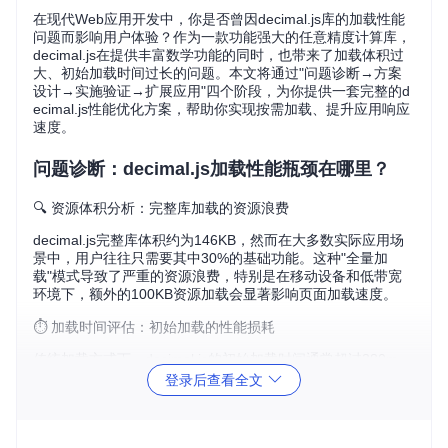
在现代Web应用开发中，你是否曾因decimal.js库的加载性能
问题而影响用户体验？作为一款功能强大的任意精度计算库，
decimal.js在提供丰富数学功能的同时，也带来了加载体积过
大、初始加载时间过长的问题。本文将通过"问题诊断→方案
设计→实施验证→扩展应用"四个阶段，为你提供一套完整的d
ecimal.js性能优化方案，帮助你实现按需加载、提升应用响应
速度。
问题诊断：decimal.js加载性能瓶颈在哪里？
🔍 资源体积分析：完整库加载的资源浪费
decimal.js完整库体积约为146KB，然而在大多数实际应用场
景中，用户往往只需要其中30%的基础功能。这种"全量加
载"模式导致了严重的资源浪费，特别是在移动设备和低带宽
环境下，额外的100KB资源加载会显著影响页面加载速度。
⏱️ 加载时间评估：初始加载的性能损耗
传统加载方式下，decimal.js的初始加载时间通常超过380m
s，这不仅延长了页面的首次交互时间(TTI)，还可能导致主线
登录后查看全文
程阻塞，影响整体页面响应性。对于金融类应用和科学计算工
具而言，这种延迟可能直接影响用户体验和业务转化。
📊 使用模式调研：功能使用的不均衡性