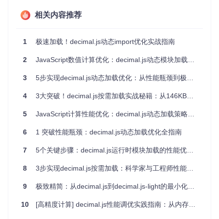
通过对多个实际项目的调研发现，decimal.js的功能使用呈现
相关内容推荐
明显的不均衡性：基础四则运算占比65%，精度控制占比2
0%，而三角函数、指数对数等高级功能仅占15%。这种使用
模式进一步凸显了全量加载的不合理性。
1
极速加载！decimal.js动态import优化实战指南
诊断结论
：decimal.js的性能瓶颈主要源于"全量加载"与"按需
2
JavaScript数值计算优化：decimal.js动态模块加载实战指南
使用"之间的矛盾，解决这一矛盾的关键在于实现模块化拆分
和按需加载。
3
5步实现decimal.js动态加载优化：从性能瓶颈到极速体验
方案设计：如何构建decimal.js的模块化加载系
4
3大突破！decimal.js按需加载实战秘籍：从146KB到42KB的性能蜕变
统？
5
JavaScript计算性能优化：decimal.js动态加载策略实践指南
📦 模块拆分策略：核心与扩展的分离
6
1 突破性能瓶颈：decimal.js动态加载优化全指南
基于decimal.js的内部结构和功能特性，我们可以将其拆分为
7
5个关键步骤：decimal.js运行时模块加载的性能优化指南
以下模块体系：
8
3步实现decimal.js按需加载：科学家与工程师性能优化指南
graph TD

9
极致精简：从decimal.js到decimal.js-light的最小化指南
    A[核心模块 decimal.js] --> B[基础运算模块]

    A --> C[精度控制模块]

10
[高精度计算] decimal.js性能调优实践指南：从内存优化到计算效率提升
    B --> D[高级数学模块]

    B --> E[数值转换模块]
