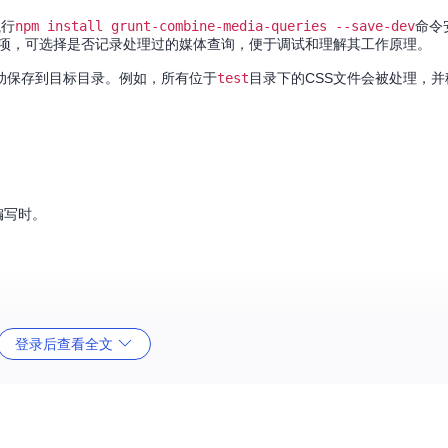
执行
npm install grunt-combine-media-queries --save-dev
命令
项，可选择是否记录处理过的媒体查询，便于调试和理解其工作原理。
动保存到目标目录。例如，所有位于
test
目录下的CSS文件会被处理，并
编写时。
代码。
登录后查看全文
询的处理过程。
加新特性。
，同时也帮助优化网站性能，使其在各种设备上都能快速响应。现在就尝