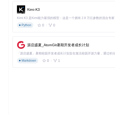
Kimi-K3
0
0
Python
源启盛夏_AtomGit暑期开发者成长计划
0
1
Markdown