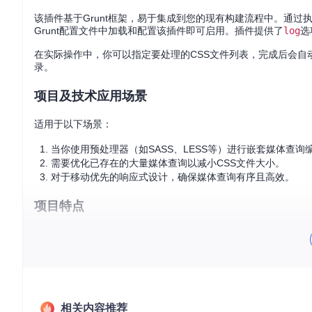
该插件基于Grunt框架，易于集成到您的现有构建流程中。通过
Grunt配置文件中加载和配置该插件即可启用。插件提供了
log
选
在实际操作中，你可以指定要处理的CSS文件列表，完成后会自
录。
项目及技术应用场景
适用于以下场景：
当你使用预处理器（如SASS、LESS等）进行嵌套媒体查询
需要优化已存在的大量媒体查询以减小CSS文件大小。
对于移动优先的响应式设计，确保媒体查询有序且高效。
项目特点
自动化整合
：自动合并匹配的媒体查询，减少CSS中的重复
可配置性
：提供
log
选项，可开启日志功能，以便查看媒体查
兼容性广泛
：支持处理由各种CSS预处理器生成的文件。
维护更新
：项目持续维护，定期发布新版本，修复问题并添
结合媒体查询的这一优秀特性，能够显著提升你的前端开发效率
相关内容推荐