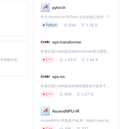
pytorch
作为 Ascend for PyTorch 社区的核心组件，TorchNPU 是昇腾专为 PyTorch 打造的深度学习适配插件，使 PyTorch 框架能够直接调用昇腾 NPU，为开发者提供昇腾 AI 处理器的超强算力。
834
1.26 K
Python
ops-transformer
本项目是CANN提供的transformer类大模型算子库，实现网络在NPU上加速计算。
1.03 K
2.44 K
C++
基于Python的Xiaozhi AI，适用于想要完整Xiaozhi体验而无需拥有专用硬件的用户。
ops-nn
本项目是CANN提供的神经网络类计算算子库，实现网络在NPU上加速计算。
839
1.67 K
C++
AscendNPU-IR
AscendNPU-IR是基于MLIR（Multi-Level Intermediate Representation）构建的，面向昇腾亲和算子编译时使用的中间表示，提供昇腾完备表达能力，通过编译优化提升昇腾AI处理器计算效率，支持通过生态框架使能昇腾AI处理器与深度调优
496
337
C++