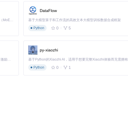
DataFlow
Kimi K3 是Kimi能力最强的模型：这是一个拥有 2.8 万亿参数的混合专家（MoE）模型，具备原生视觉理解能力，并支持 100 万 token 的上下文窗口。
基于大模型算子和工作流的高效文本大模型训练数据合成框架
0
5
Python
py-xiaozhi
「源启盛夏」暑期校园开发者成长计划旨在激活校园开源力量，通过积分激励、认证扶持、资源倾斜等形式，引导高校组织和开发者完成「入驻 — 建项目 — 做贡献 — 获认证 — 得资源」的完整闭环。无论你是想带领社团入驻平台的组织者，还是希望用代码贡献证明自己的开发者，都能在这里找到属于你的成长路径。
0
1
Python