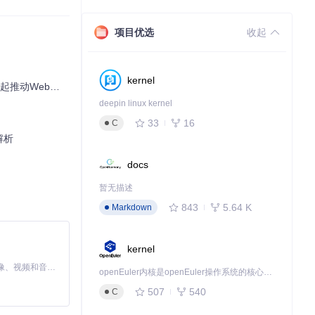
项目优选
收起
kernel
动Web标准前进
deepin linux kernel
33
16
C
解析
docs
暂无描述
843
5.64 K
Markdown
kernel
MiniMax H3 是一个通用的全模态生成系统。它支持对由文本、图像、视频和音频组成的多模态上下文进行统一理解，并能生成分辨率高达 2K、时长可达 15 秒的带原生立体声音频的视频。得益于面向任务泛化的系统设计，H3 在预训练阶段就已具备广泛的多模态上下文理解与生成能力，能够出色地执行复杂的多模态指令。
openEuler内核是openEuler操作系统的核心，既是系统性能与稳定性的基石，也是连接处理器、设备与服务的桥梁。
507
540
C