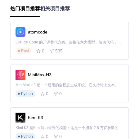
cd
 ticket-purchase/damai

热门项目推荐
相关项目推荐
运行环境检测脚本
atomcode
Claude Code 的开源替代方案。连接任意大模型，编辑代码，运行命令，自动验证 — 全自动执行。用 Rust 构建，极致性能。 ｜ An open-source alternative to Claude Code. Connect any LLM, edit code, run commands, and verify changes — autonomously. Built in Rust for speed. Get Started
该脚本会自动检测Python版本、Chrome浏览器配置及必要依
赖项，输出检测报告并提示缺失组件。
0
535
Rust
配置文件深度解析
核心配置参数说明
MiniMax-H3
配置文件（config.json）是抢票工具的核心，通过修改以下关
MiniMax H3 是一个通用的全模态生成系统。它支持对由文本、图像、视频和音频组成的多模态上下文进行统一理解，并能生成分辨率高达 2K、时长可达 15 秒的带原生立体声音频的视频。得益于面向任务泛化的系统设计，H3 在预训练阶段就已具备广泛的多模态上下文理解与生成能力，能够出色地执行复杂的多模态指令。
键参数实现精准抢票：
0
0
Python
target_url
: 演出详情页完整URL（需从大麦网获取）
Kimi-K3
users
: 观演人姓名列表（需与大麦账号中已添加的观演人
完全一致）
Kimi K3 是Kimi能力最强的模型：这是一个拥有 2.8 万亿参数的混合专家（MoE）模型，具备原生视觉理解能力，并支持 100 万 token 的上下文窗口。
city
: 目标城市名称（需与演出页面显示的城市名称完全匹
0
0
配）
Python