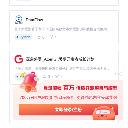
dates
: 可接受的演出日期列表（格式：YYYY-MM-DD）
prices
: 目标票价列表（需与演出页面显示的票价完全一
致）
DataFlow
if_listen
: 监听模式开关（true开启持续监听，适合预售
前等待场景）
基于大模型算子和工作流的高效文本大模型训练数据合成框架
if_commit_order
: 自动提交订单开关（false需手动确
0
4
Python
认，true全自动提交）
多场景配置示例
场景一：单场次抢票配置
源启盛夏_AtomGit暑期开发者成长计划
{
「源启盛夏」暑期校园开发者成长计划旨在激活校园开源力量，通过积分激励、认证扶持、资源倾斜等形式，引导高校组织和开发者完成「入驻 — 建项目 — 做贡献 — 获认证 — 得资源」的完整闭环。无论你是想带领社团入驻平台的组织者，还是希望用代码贡献证明自己的开发者，都能在这里找到属于你的成长路径。
"target_url"
:
"https://m.damai.cn/show/item.html?itemId
"users"
:
[
"张三"
]
,
0
1
Markdown
"city"
:
"北京"
,
"dates"
:
[
"2024-07-15"
]
,
"prices"
:
[
"880"
]
,
"if_listen"
:
true
,
700万+用户深度参与代码创作，更多精彩内容等你共创
py-xiaozhi
"if_commit_order"
:
false
}
基于Python的Xiaozhi AI，适用于想要完整Xiaozhi体验而无需拥有专用硬件的用户。
立即登录/注册
0
1
Python
场景二：多日期多票价抢票配置