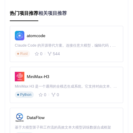
靠。
热门项目推荐
相关项目推荐
操作指令
预期结果
在游戏中打开祈愿界面并进入历
显示最近的抽卡记录列
史记录
表
atomcode
运行genshin-wish-export工具
工具主界面成功启动
点击界面左上角的"更新数据"按
工具开始自动读取游戏
Claude Code 的开源替代方案。连接任意大模型，编辑代码，运行命令，自动验证 — 全自动执行。用 Rust 构建，极致性能。 ｜ An open-source alternative to Claude Code. Connect any LLM, edit code, run commands, and verify changes — autonomously. Built in Rust for speed. Get Started
钮
日志
0
544
Rust
数据导出：永久保存抽卡记录
完成数据读取后，即可将抽卡记录导出为Excel文件永久保
存。
MiniMax-H3
MiniMax H3 是一个通用的全模态生成系统。它支持对由文本、图像、视频和音频组成的多模态上下文进行统一理解，并能生成分辨率高达 2K、时长可达 15 秒的带原生立体声音频的视频。得益于面向任务泛化的系统设计，H3 在预训练阶段就已具备广泛的多模态上下文理解与生成能力，能够出色地执行复杂的多模态指令。
操作指令
预期结果
0
0
Python
等待数据加载完成（通常需
界面显示各祈愿池的统计
要1-3分钟）
数据
点击"导出Excel"按钮
弹出文件保存对话框
DataFlow
生成包含完整抽卡记录的
选择保存位置并确认
Excel文件
基于大模型算子和工作流的高效文本大模型训练数据合成框架