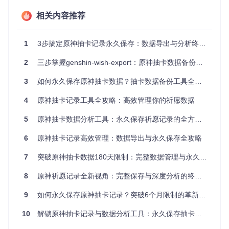
据，确保记录的连续性和完整性，让你的每一次抽卡都有据可
查。
相关内容推荐
原神抽卡记录导出工具主界面展示，包含角色活动祈愿、常驻
1
3步搞定原神抽卡记录永久保存：数据导出与分析终极指南
祈愿和新手祈愿三大池的统计数据与饼图分析
2
三步掌握genshin-wish-export：原神抽卡数据备份工具全攻略
掌握3步导出法：从安装到保存的完整流程
3
如何永久保存原神抽卡数据？抽卡数据备份工具全攻略
准备工作：安装工具与游戏设置
4
原神抽卡记录工具全攻略：高效管理你的祈愿数据
首先需要准备好工具和游戏环境，确保后续操作顺利进行。
5
原神抽卡数据分析工具：永久保存祈愿记录的全方位解决方案
操作指令
预期结果
6
原神抽卡记录高效管理：数据导出与永久保存全攻略
访问项目仓库获取最新版本压
下载得到工具安装文件
缩包
7
突破原神抽卡数据180天限制：完整数据管理与永久保存指南
获得可直接运行的程序
将压缩包解压到任意文件夹
8
原神祈愿记录全新视角：完整保存与深度分析的终极方案
文件
启动原神游戏并登录账号
游戏主界面正常加载
9
如何永久保存原神抽卡记录？突破6个月限制的革新性解决方案
数据获取：轻松获取抽卡记录
10
解锁原神抽卡记录与数据分析工具：永久保存抽卡历史，精准计算保底概率
工具需要获取必要的权限才能读取抽卡数据，整个过程安全可