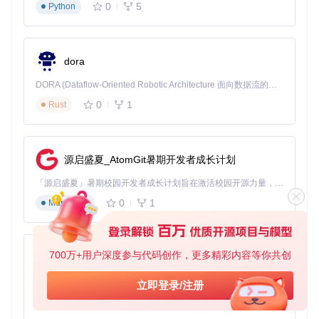
0
5
Python
解锁数据价值：从简单记录到深度分析
导出的Excel文件不仅仅是抽卡记录的简单罗列，它包含了丰
富的统计信息和分析维度，让你对自己的抽卡情况有更深入的
dora
了解。文件中每个祈愿池都有独立的工作表，详细记录了每次
抽卡的时间、物品名称、类型、稀有度等关键信息。
DORA (Dataflow-Oriented Robotic Architecture 面向数据流的机器人架构) 是为 AI 与具身智能机器人打造的高性能开发框架，以数据流范式重构开发逻辑，原生支持分布式部署与端边云协同 —— 无需复杂适配，即可实现一体端到端具身大小脑、VLA等模型部署，无缝衔接感知、推理、控制全链路，让 AI 能力与机器人动作深度融合。 依托 Rust 内核与零拷贝通信技术，它将具身大小脑、VLA等模型推理、多模态数据融合延迟压缩至微秒级，同时兼容 ROS2 生态与国产 AI 芯片，彻底降低具身智能机器人的开发门槛，让分布式部署下的 AI 赋能创新更高效、更灵活。
核心数据功能解析
0
1
Rust
保底计数追踪
：自动计算距离下一次保底的剩余抽数，让你
心中有数
出货概率分析
：根据历史数据计算实际出货率，了解自己的
运气水平
源启盛夏_AtomGit暑期开发者成长计划
时间分布统计
：展示不同时间段的抽卡频率，帮助调整抽卡
「源启盛夏」暑期校园开发者成长计划旨在激活校园开源力量，通过积分激励、认证扶持、资源倾斜等形式，引导高校组织和开发者完成「入驻 — 建项目 — 做贡献 — 获认证 — 得资源」的完整闭环。无论你是想带领社团入驻平台的组织者，还是希望用代码贡献证明自己的开发者，都能在这里找到属于你的成长路径。
策略
0
1
Markdown
工具英文界面展示，支持多语言切换，满足全球玩家需求
多语言支持与个性化设置
700万+用户深度参与代码创作，更多精彩内容等你共创
py-xiaozhi
genshin-wish-export内置了完善的多语言系统，支持中文、英
基于Python的Xiaozhi AI，适用于想要完整Xiaozhi体验而无需拥有专用硬件的用户。
文、日文、韩文等十多种语言。你可以在设置中轻松切换界面
立即登录/注册
语言，让使用体验更加顺畅。工具还允许自定义导出格式和统
0
1
Python
计方式，根据个人需求调整数据展示形式。