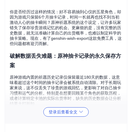
你是否经历过这样的情况：好不容易抽到心仪的五星角色，却
因为游戏只保留6个月抽卡记录，时间一长就再也找不到当初
激动人心的抽卡瞬间？原神祈愿系统的这个设定，让许多玩家
错失了保存珍贵游戏记忆的机会。更麻烦的是，没有完整的历
史数据，就无法准确计算自己的出货概率，也难以制定科学的
抽卡策略。现在，有了genshin-wish-export这款免费工具，这
些问题都将迎刃而解。
破解数据丢失难题：原神抽卡记录的永久保存方
案
原神游戏内置的祈愿历史记录仅保留最近180天的数据，这意
味着超过这个时间的抽卡记录会被系统自动清除。对于长期玩
家来说，这不仅丢失了珍贵的游戏回忆，更影响了对自己抽卡
习惯和运气的分析。特别是在想要回顾某个角色的获取历程，
或者计算特定卡池的实际出货率时，缺失的历史数据会让分析
结果大打折扣。
登录后查看全文
genshin-wish-export是一款专为原神玩家设计的抽卡记录导出
工具，它通过智能读取游戏日志或代理模式，安全获取访问游
戏祈愿记录API所需的认证信息，从而完整导出所有抽卡历史
数据。与其他工具相比，它的优势在于能够自动合并新旧数