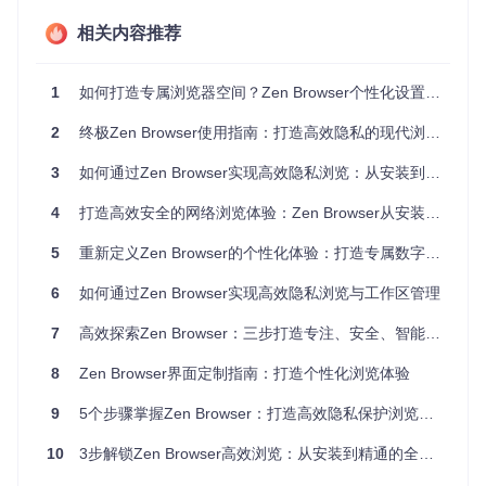
创意专业人士可以通过自定义主题、壁纸和字体，打造符合个
相关内容推荐
人审美的浏览环境，使浏览器成为激发灵感的空间而非简单的
工具。
1
如何打造专属浏览器空间？Zen Browser个性化设置全攻略
Zen Browser视觉元素 - 个性化主题与界面自定义效果展示
2
终极Zen Browser使用指南：打造高效隐私的现代浏览体验
核心功能：浏览器个性化的基石
3
如何通过Zen Browser实现高效隐私浏览：从安装到精通的全方位指南
4
打造高效安全的网络浏览体验：Zen Browser从安装到精通全指南
Zen Browser提供了丰富的个性化功能，让你能够从视觉到功
能全面定制浏览体验：
5
重新定义Zen Browser的个性化体验：打造专属数字空间
动态视觉系统
主题切换
：内置Release明亮主题和Twilight暗色主题，满足
6
如何通过Zen Browser实现高效隐私浏览与工作区管理
不同光线环境和使用习惯
7
动态壁纸
高效探索Zen Browser：三步打造专注、安全、智能的浏览体验
：支持自动切换壁纸，让新标签页保持新鲜感
自定义布局
：多种预设布局满足不同使用需求，从紧凑模式
8
Zen Browser界面定制指南：打造个性化浏览体验
到多工具栏配置
高效工作流配置
9
5个步骤掌握Zen Browser：打造高效隐私保护浏览体验
工作区管理
：按项目或场景创建独立工作区，隔离不同类型
的网页内容
10
3步解锁Zen Browser高效浏览：从安装到精通的全攻略
文件夹组织
：通过拖拽将相关网站整理成文件夹，构建个人
知识体系