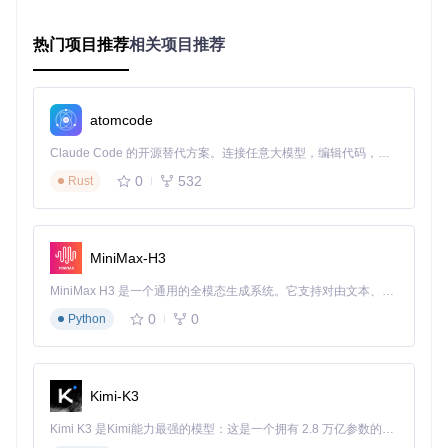
快捷键定制
：为常用功能分配自定义快捷键，加速操作流程
隐私保护设置
热门项目推荐
相关项目推荐
默认隐私保护
：禁用跟踪器和干扰性内容推荐
智能内容过滤
：可配置的广告和内容拦截规则
隐私浏览模式
：一键切换到完全私密的浏览状态
atomcode
配置指南：从零开始的个性化之旅
Claude Code 的开源替代方案。连接任意大模型，编辑代码，运行命令，自动验证 — 全自动执行。用 Rust 构建，极致性能。 ｜ An open-source alternative to Claude Code. Connect any LLM, edit code, run commands, and verify changes — autonomously. Built in Rust for speed. Get Started
基础配置：开启个性化之旅
0
532
Rust
开始使用Zen Browser的个性化功能，首先需要通过配置文件
启用核心特性。关键配置文件路径：
prefs/firefox/newta
b.yaml
。
MiniMax-H3
# 基础个性化配置
MiniMax H3 是一个通用的全模态生成系统。它支持对由文本、图像、视频和音频组成的多模态上下文进行统一理解，并能生成分辨率高达 2K、时长可达 15 秒的带原生立体声音频的视频。得益于面向任务泛化的系统设计，H3 在预训练阶段就已具备广泛的多模态上下文理解与生成能力，能够出色地执行复杂的多模态指令。
-
name:
browser.newtabpage.activity-stream.newtabWallpape
0
0
Python
value:
true
# 启用动态壁纸
-
name:
zen.workspaces.enabled
value:
true
# 启用工作区功能
-
name:
zen.folders.enabled
value:
true
# 启用文件夹功能
Kimi-K3
Kimi K3 是Kimi能力最强的模型：这是一个拥有 2.8 万亿参数的混合专家（MoE）模型，具备原生视觉理解能力，并支持 100 万 token 的上下文窗口。
💡
配置提示
：所有配置修改后需重启浏览器才能生效。建议使