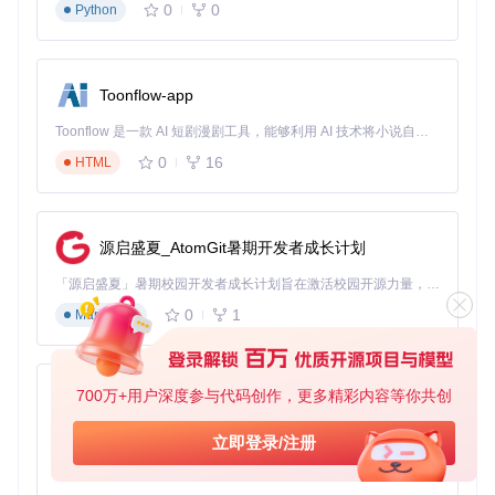
用版本控制工具跟踪配置文件变更，便于后续恢复或分享。
0
0
Python
布局定制：打造你的专属界面
Zen Browser提供了多种布局方案，满足不同使用习惯：
Toonflow-app
多工具栏布局
Toonflow 是一款 AI 短剧漫剧工具，能够利用 AI 技术将小说自动转化为剧本，并结合 AI 生成的图片和视频，实现高效的短剧创作。借助 Toonflow，可以轻松完成从文字到影像的全流程，让短剧制作变得更加智能与便捷。
适合需要同时访问多个功能区的用户，将常用工具分散在多个
0
16
HTML
可折叠工具栏中。
Zen Browser多工具栏布局 - 高效工作流配置示例
源启盛夏_AtomGit暑期开发者成长计划
单工具栏布局
「源启盛夏」暑期校园开发者成长计划旨在激活校园开源力量，通过积分激励、认证扶持、资源倾斜等形式，引导高校组织和开发者完成「入驻 — 建项目 — 做贡献 — 获认证 — 得资源」的完整闭环。无论你是想带领社团入驻平台的组织者，还是希望用代码贡献证明自己的开发者，都能在这里找到属于你的成长路径。
简洁模式下的首选，将所有核心功能整合到单一工具栏，减少
0
1
Markdown
视觉干扰。
Zen Browser单工具栏布局 - 简洁高效的自定义界面
700万+用户深度参与代码创作，更多精彩内容等你共创
AionUi
折叠布局
免费、本地、开源的 24/7 全天候 Cowork 应用，以及适用于 Gemini CLI、Claude Code、Codex、OpenCode、Qwen Code、Goose CLI、Auggie 等的 OpenClaw | 🌟 喜欢就点star吧
立即登录/注册
最大化内容显示区域，工具栏自动隐藏，鼠标悬停时才显示。
0
6
TypeScript