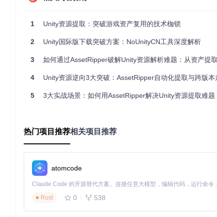
确保所有相关资源文件齐全，包括共享材质和纹理文件
配置决策树
1
Unity资源提取：突破游戏资产复用的技术枷锁
启动AssetRipper，进入配置界面（如图1所示）
2
Unity国际版下载突破方案：NoUnityCN工具深度解析
🔍
Mesh Export Format
选择：
若需在Unity中直接使用，选择"Native"（保留完整细节
3
如何通过AssetRipper破解Unity资源解析难题：从资产提取到逆向
若需在其他3D软件中编辑，选择"FBX"（兼容性最佳）
🔍
Image Export Format
选择：
4
Unity资源逆向3大突破：AssetRipper自动化提取与跨版本
透明度要求高的纹理："Png"（推荐）
5
3大实战场景：如何用AssetRipper解决Unity资源提取难题
高分辨率照片级纹理："Tga"（无损压缩）
🔍
Script Content Level
选择：
Mono游戏："Level 2"（完整方法体）
IL2CPP游戏："Level 1"（类结构和字段信息）
热门项目推荐
相关项目推荐
⚠️ 性能优化选项：勾选"Skip StreamingAssets Folder"跳
执行提取
atomcode
点击"File"菜单 → "Open"导入资源文件
等待资源加载完成（进度条显示在界面底部）
点击"Export"按钮，选择输出目录
0
538
Rust
💡 提示：对于超过10GB的大型资源包，建议启用"分块处