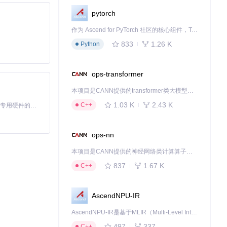
pytorch
作为 Ascend for PyTorch 社区的核心组件，TorchNPU 是昇腾专为 PyTorch 打造的深度学习适配插件，使 PyTorch 框架能够直接调用昇腾 NPU，为开发者提供昇腾 AI 处理器的超强算力。
833
1.26 K
Python
ops-transformer
本项目是CANN提供的transformer类大模型算子库，实现网络在NPU上加速计算。
1.03 K
2.43 K
C++
基于Python的Xiaozhi AI，适用于想要完整Xiaozhi体验而无需拥有专用硬件的用户。
ops-nn
本项目是CANN提供的神经网络类计算算子库，实现网络在NPU上加速计算。
，同时格式需兼
837
1.67 K
C++
AscendNPU-IR
、资源多样性不足
AscendNPU-IR是基于MLIR（Multi-Level Intermediate Representation）构建的，面向昇腾亲和算子编译时使用的中间表示，提供昇腾完备表达能力，通过编译优化提升昇腾AI处理器计算效率，支持通过生态框架使能昇腾AI处理器与深度调优
497
337
C++