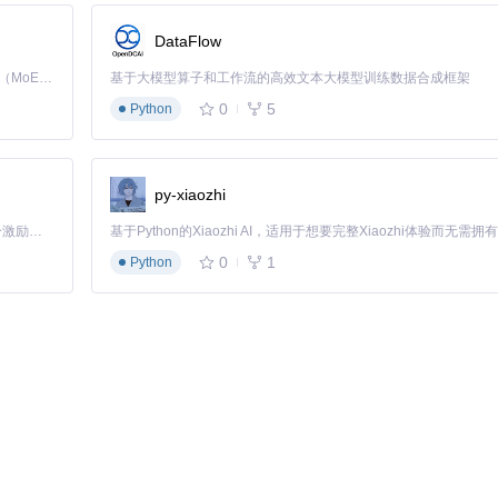
置
DataFlow
幅度
Kimi K3 是Kimi能力最强的模型：这是一个拥有 2.8 万亿参数的混合专家（MoE）模型，具备原生视觉理解能力，并支持 100 万 token 的上下文窗口。
基于大模型算子和工作流的高效文本大模型训练数据合成框架
0
5
%
Python
%
%
py-xiaozhi
集成
「源启盛夏」暑期校园开发者成长计划旨在激活校园开源力量，通过积分激励、认证扶持、资源倾斜等形式，引导高校组织和开发者完成「入驻 — 建项目 — 做贡献 — 获认证 — 得资源」的完整闭环。无论你是想带领社团入驻平台的组织者，还是希望用代码贡献证明自己的开发者，都能在这里找到属于你的成长路径。
源
0
1
Python
演示和学术研究。这些资源需要保留完整的结构信息（如骨骼、材质参数）
模型均价$50-200）、手动建模耗时（一套完整教学案例需3-5天）