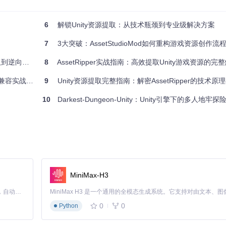
6
解锁Unity资源提取：从技术瓶颈到专业级解决方案
7
3大突破：AssetStudioMod如何重构游戏资源创作流
）
工程全指南
8
AssetRipper实战指南：高效提取Unity游戏资源的完
兼容实战指南
9
Unity资源提取完整指南：解密AssetRipper的技术
10
Darkest-Dungeon-Unity：Unity引擎下的多人地牢
过大型 StreamingAssets 文件
MiniMax-H3
Claude Code 的开源替代方案。连接任意大模型，编辑代码，运行命令，自动验证 — 全自动执行。用 Rust 构建，极致性能。 ｜ An open-source alternative to Claude Code. Connect any LLM, edit code, run commands, and verify changes — autonomously. Built in Rust for speed. Get Started
0
0
Python
理"模式