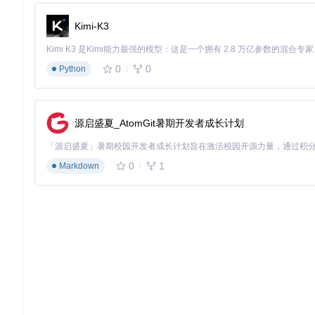
图1：AssetRipper配置界面，展示了主要输出格式选项和高级设
Kimi-K3
效果验证
评估指标
传统工具
提升
AssetRipper
0
0
纹理保留率
Python
70%
100%
+42.9
动画关键帧完整度
58%
95%
+63.8
资源处理速度
2-4小时/GB
20-30分钟/GB
+400
源启盛夏_AtomGit暑期开发者成长计划
导入Unity兼容性
需要手动调整
直接使用
无缝
场景二：如何高效获取教育研究用3D模型教学资
0
1
Markdown
场景定义
教育工作者和研究人员需要获取多样化的3D模型资源用于教学
容主流教学软件。
核心障碍
传统教学资源获取方式存在三大局限：商业模型成本高昂（单个人物
（难以覆盖不同风格和类型）。
工具突破