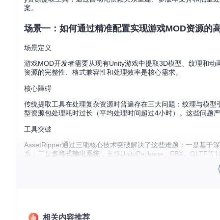
案。
场景一：如何通过精准配置实现游戏MOD资源的
场景定义
游戏MOD开发者需要从现有Unity游戏中提取3D模型、纹理
资源的完整性、格式兼容性和处理效率是核心需求。
核心障碍
传统提取工具在处理复杂资源时普遍存在三大问题：纹理与模型引
型资源包处理耗时过长（平均处理时间超过4小时）。这些问题严
工具突破
AssetRipper通过三项核心技术突破解决了这些难题：一是基于
系；二是
多格式输出系统
，支持UnityPackage、FBX、GLT
0%。
实施流程
准备工作
收集目标游戏的
.assets
序列化文件（Unity引擎存储资
相关内容推荐