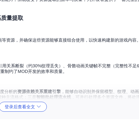
高质量提取
和动画等资源，并确保这些资源能够直接组合使用，以快速构建新的游戏内容
用关系断裂（约30%纹理丢失）、骨骼动画关键帧不完整（完整性不足6
重制约了MOD开发的效率和质量。
深度分析的
资源依赖关系重建引擎
，能够自动识别并保留模型、纹理、动画
F等12种主流格式；三是
智能批处理流水线
，可并行处理多个资源文件，将处理
登录后查看全文
源的二进制格式）和
.bundle
资产包