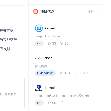
项目优选
收起
程
kernel
整解决方案
deepin linux kernel
原理与实战突破
33
16
C
探险重制版
docs
暂无描述
843
5.64 K
Markdown
kernel
MiniMax H3 是一个通用的全模态生成系统。它支持对由文本、图像、视频和音频组成的多模态上下文进行统一理解，并能生成分辨率高达 2K、时长可达 15 秒的带原生立体声音频的视频。得益于面向任务泛化的系统设计，H3 在预训练阶段就已具备广泛的多模态上下文理解与生成能力，能够出色地执行复杂的多模态指令。
openEuler内核是openEuler操作系统的核心，既是系统性能与稳定性的基石，也是连接处理器、设备与服务的桥梁。
507
539
C