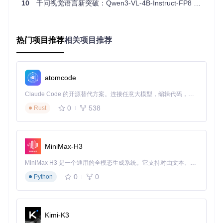
10
千问视觉语言新突破：Qwen3-VL-4B-Instruct-FP8 量化版本重磅发布，性能无损部署更高效
4B Thinking版本在保持参数规模优势的同时，多项指标接近8
B模型水平，特别是在数学推理和视觉理解任务上表现突出，
验证了其"小而强"的设计理念。对于开发者而言，这意味着可
以用更低的硬件成本获得企业级多模态能力。
热门项目推荐
相关项目推荐
实战部署指南：边缘设备的AI革命
atomcode
Qwen3-VL-4B-Thinking-FP8的推出将深刻影响多模态AI的应
用格局。在硬件需求方面，量化模型使原本需要高端GPU支持
Claude Code 的开源替代方案。连接任意大模型，编辑代码，运行命令，自动验证 — 全自动执行。用 Rust 构建，极致性能。 ｜ An open-source alternative to Claude Code. Connect any LLM, edit code, run commands, and verify changes — autonomously. Built in Rust for speed. Get Started
的复杂多模态任务能在普通消费级设备上运行，实测显示在配
备16GB显存的GPU上即可流畅处理视频分析和复杂视觉推理
0
538
Rust
任务。
快速开始：从克隆到运行的三步法
克隆项目仓库：
MiniMax-H3
git 
clone
MiniMax H3 是一个通用的全模态生成系统。它支持对由文本、图像、视频和音频组成的多模态上下文进行统一理解，并能生成分辨率高达 2K、时长可达 15 秒的带原生立体声音频的视频。得益于面向任务泛化的系统设计，H3 在预训练阶段就已具备广泛的多模态上下文理解与生成能力，能够出色地执行复杂的多模态指令。
安装依赖环境：
0
0
Python
cd
 Qwen3-VL-4B-Thinking-FP8

启动模型服务：
Kimi-K3