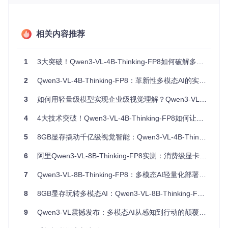
视觉代理：从被动响应到主动执行的跨越
视觉代理能力成为最大亮点，模型可直接操作PC/移动设备GU
I界面，完成从元素识别、功能理解到工具调用的全流程任务。
相关内容推荐
这一特性使AI从被动响应升级为主动执行，为自动化办公、智
能客服等场景提供全新可能。同时，视觉编码能力得到显著增
强，支持从图像/视频直接生成Draw.io流程图及HTML/CSS/JS
1
3大突破！Qwen3-VL-4B-Thinking-FP8如何破解多模态AI落地难题
代码，打通了视觉创意到数字实现的转化路径。
2
Qwen3-VL-4B-Thinking-FP8：革新性多模态AI的实战部署指南
空间感知与视频理解：解锁复杂场景的深度理解
在空间感知与视频理解方面，模型具备精确的物体位置判断、
3
如何用轻量级模型实现企业级视觉理解？Qwen3-VL-4B-FP8的技术突围
视点分析和遮挡关系识别能力，支持2D精确grounding和3D空
间推理。原生256K上下文长度（可扩展至1M）使其能处理整
4
4大技术突破！Qwen3-VL-4B-Thinking-FP8如何让多模态AI走进边缘设备
本书籍和小时级视频内容，并实现秒级精度的时间索引。OCR
能力也全面升级，支持32种语言识别，即使在低光照、模糊或
5
8GB显存撬动千亿级视觉智能：Qwen3-VL-4B-Thinking重塑AI落地范式
倾斜条件下仍保持高准确率，同时强化了古文字和专业术语的
识别能力。
6
阿里Qwen3-VL-8B-Thinking-FP8实测：消费级显卡跑千亿级视觉大模型的全链路革命
量化技术揭秘：FP8如何实现"零损失"性能
7
Qwen3-VL-8B-Thinking-FP8：多模态AI轻量化部署的里程碑突破
8
8GB显存玩转多模态AI：Qwen3-VL-8B-Thinking-FP8实战指南
通过先进的FP8量化技术（块大小128的精细量化），Qwen3-
VL-4B-Thinking-FP8实现了与原始BF16模型近乎一致的性能
9
Qwen3-VL震撼发布：多模态AI从感知到行动的颠覆性跨越
表现。在多模态基准测试中，该模型在知识问答、逻辑推理、
代码生成等维度均展现出卓越能力。