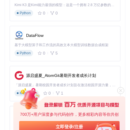
Kimi K3 是Kimi能力最强的模型：这是一个拥有 2.8 万亿参数的混合专家（MoE）模型，具备原生视觉理解能力，并支持 100 万 token 的上下文窗口。
0
0
Python
行业应用场景：开启智能应用新可能
应用场景将迎来爆发式增长：在工业领域，模型可通过摄像头
实时监控生产线上的设备状态并生成维护建议；在智能座舱
DataFlow
中，能理解乘客手势指令并分析路况风险；在远程医疗场景，
支持医生通过移动端设备获取医学影像的初步诊断意见。特别
基于大模型算子和工作流的高效文本大模型训练数据合成框架
是其增强的空间感知能力，为AR/VR内容生成和机器人导航提
0
5
Python
供了关键技术支撑。
未来展望：轻量化多模态模型的普及之路
源启盛夏_AtomGit暑期开发者成长计划
Qwen3-VL-4B-Thinking-FP8通过创新的量化技术和架构设
计，成功解决了多模态AI"能力"与"效率"难以兼顾的行业痛
「源启盛夏」暑期校园开发者成长计划旨在激活校园开源力量，通过积分激励、认证扶持、资源倾斜等形式，引导高校组织和开发者完成「入驻 — 建项目 — 做贡献 — 获认证 — 得资源」的完整闭环。无论你是想带领社团入驻平台的组织者，还是希望用代码贡献证明自己的开发者，都能在这里找到属于你的成长路径。
点。随着边缘计算设备性能的持续提升和模型优化技术的不断
0
1
Markdown
进步，未来1-2年内，具备视觉代理能力的轻量化多模态模型
将成为智能终端的标准配置。
对于企业开发者而言，现在正是布局多模态应用的最佳时机
700万+用户深度参与代码创作，更多精彩内容等你共创
——借助Qwen3-VL-4B-Thinking-FP8这样的高效模型，可快
py-xiaozhi
速构建从内容理解到任务执行的端到端智能系统，在智能制
造、智能零售、智能医疗等领域抢占技术先机。而FP8量化技
基于Python的Xiaozhi AI，适用于想要完整Xiaozhi体验而无需拥有专用硬件的用户。
立即登录/注册