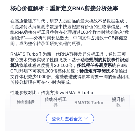
核心价值解析：重新定义RNA剪接分析效率
在高通量测序时代，研究人员面临的最大挑战不是数据生成，
而是如何从海量测序数据中快速挖掘有价值的生物学信息。传
统RNA剪接分析工具往往在处理超过100个样本时就会陷入"数
据沼泽"——分析时间长达数天，中间文件占用数十GB存储空
间，成为整个转录组研究流程的瓶颈。
RMATS Turbo作为新一代RNA剪接差异分析工具，通过三项
核心技术突破实现了性能飞跃：基于
动态规划的剪接事件识别
算法
将单线程速度提升20-100倍；
多线程任务调度系统
在8核
CPU环境下可实现300倍整体加速；
稀疏矩阵存储技术
使输出
文件体积减少1000倍。这些改进使得原本需要一周的全基因组
剪接分析现在可在4小时内完成。
性能参数对比：传统方法 vs RMATS Turbo
传统分析工
提升倍
性能指标
RMATS Turbo
具
数
20-100样本/小
20-100
单线程速度
1样本/小时
登录后查看全文
时
×
8核并行效
4-5倍加速
25-30倍加速
6×
率