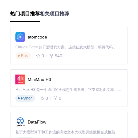
环境部署：30分钟完成的"零配置"安装
热门项目推荐
相关项目推荐
问题
：生物信息学工具安装往往涉及复杂的依赖关系，如何快
速搭建稳定的分析环境？
解决方案
：使用RMATS Turbo提供的一键安装脚本，自动处
atomcode
理所有依赖项和环境配置。
Claude Code 的开源替代方案。连接任意大模型，编辑代码，运行命令，自动验证 — 全自动执行。用 Rust 构建，极致性能。 ｜ An open-source alternative to Claude Code. Connect any LLM, edit code, run commands, and verify changes — autonomously. Built in Rust for speed. Get Started
0
540
Rust
# 克隆项目仓库
git 
clone
cd
 rmats-turbo

# 一键安装并创建conda环境
MiniMax-H3
MiniMax H3 是一个通用的全模态生成系统。它支持对由文本、图像、视频和音频组成的多模态上下文进行统一理解，并能生成分辨率高达 2K、时长可达 15 秒的带原生立体声音频的视频。得益于面向任务泛化的系统设计，H3 在预训练阶段就已具备广泛的多模态上下文理解与生成能力，能够出色地执行复杂的多模态指令。
验证方法
：运行以下命令检查安装是否成功：
0
0
Python
# 预期输出：rmats-turbo v4.1.2 (或更高版本)
DataFlow
⚠️
基于大模型算子和工作流的高效文本大模型训练数据合成框架
避坑指南
：安装过程中若遇到"权限不足"错误，请勿使