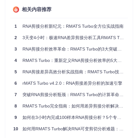
输出文件体
100GB/项目
100MB/项目
1000×
积
相关内容推荐
内存占用
16GB+
4GB
4×
1
RNA剪接分析新纪元：RMATS Turbo全方位实战指南
核心技术原理：剪接分析的"智能快递系统"
2
3天变4小时：极速RNA差异剪接分析工具RMATS Turbo实战指南
想象RNA剪接分析如同一个大型物流中心，原始测序数据是等
待分拣的包裹，剪接事件是不同的配送目的地。传统工具采
用"逐个扫描"的方式处理数据，如同人工分拣每个包裹；而RM
3
RNA剪接分析效率革命：RMATS Turbo的3大突破与实战指南
ATS Turbo则引入了三项智能优化：
4
RMATS Turbo：重新定义RNA剪接分析效率的5大突破与实战指南
预分拣机制
：先通过 junction reads 快速定位潜在剪接位
5
点，如同快递的区域初分
RNA剪接差异高效分析实战指南：RMATS Turbo技术详解
并行处理线
：多线程同时处理不同类型剪接事件，类似物
6
rMATS Turbo v4.2.0：RNA剪接差异分析的加速引擎
流中心的多分拣线
按需打包
：仅存储显著差异的剪接事件结果，好比只保留
7
突破RNA剪接分析瓶颈：RMATS Turbo的计算革命与实战应用
需要配送的包裹信息
8
RMATS Turbo完全指南：如何用差异剪接分析解决RNA测序数据计算难题（含7个实战技巧）
图：RMATS Turbo支持的五种剪接事件类型及计算模型，包
9
如何在3小时内完成100样本RNA剪接分析？5个专业技巧助力高效分析
括SE(跳过外显子)、A5SS(5'可变剪接位点)、A3SS(3'可变剪
接位点)、MXE(互斥外显子)和RI(保留内含子)
10
如何用RMATS Turbo解决RNA可变剪切分析难题：从入门到精通的实战指南
场景化操作指南：从安装到结果解读的全流程