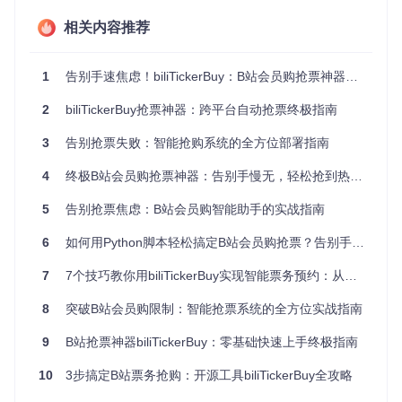
+次的票务查询频率。核心请求逻辑封装在[util/BiliRequest.py]
模块中，通过连接池复用和动态超时控制，在保证请求效率的
相关内容推荐
同时避免触发反爬机制。
智能决策系统：动态调整抢票策略
1
告别手速焦虑！biliTickerBuy：B站会员购抢票神器的完整使用指南
系统内置的优先级决策算法会根据票务剩余量、网络状况和用
2
biliTickerBuy抢票神器：跨平台自动抢票终极指南
户配置动态调整请求策略。在[task/buy.py]模块中实现了基于
状态机的抢购流程控制，能够自动处理排队、验证码等复杂场
3
告别抢票失败：智能抢购系统的全方位部署指南
景。
多通道通知机制：实时掌握抢购状态
4
终极B站会员购抢票神器：告别手慢无，轻松抢到热门漫展门票
整合了Bark、ServerChan等多平台通知服务，通过[util/Notifie
5
告别抢票焦虑：B站会员购智能助手的实战指南
r.py]模块实现抢购状态的实时推送。用户可在设置界面配置通
知优先级，确保不错过任何关键抢购节点。
6
如何用Python脚本轻松搞定B站会员购抢票？告别手速烦恼的全攻略
场景落地：不止于抢票的多元应用
7
7个技巧教你用biliTickerBuy实现智能票务预约：从入门到精通
热门展会门票抢购
8
突破B站会员购限制：智能抢票系统的全方位实战指南
针对ComicCon、ChinaJoy等大型漫展门票，工具提供了预约
9
B站抢票神器biliTickerBuy：零基础快速上手终极指南
提醒、整点抢购、分批尝试的全流程支持，特别优化了多场
次、多价位的并行抢购策略。
10
3步搞定B站票务抢购：开源工具biliTickerBuy全攻略
限量周边预售管理