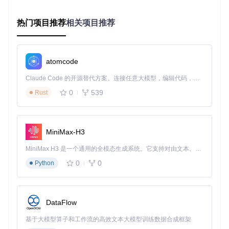
对于B站会员购的限量手办、联名商品等预售商品，工具支持
热门项目推荐
相关项目推荐
设置价格区间筛选、库存监控和自动下单，解决了用户需要持
续刷新页面的痛点。
演出票务候补监控
atomcode
当目标场次显示售罄时，系统会自动进入候补监控模式，通过
[task/endpoint.py]模块定期查询退票信息，一旦有票立即执行
Claude Code 的开源替代方案。连接任意大模型，编辑代码，运行命令，自动验证 — 全自动执行。用 Rust 构建，极致性能。 ｜ An open-source alternative to Claude Code. Connect any LLM, edit code, run commands, and verify changes — autonomously. Built in Rust for speed. Get Started
抢购流程，提高用户的候补成功率。
0
539
Rust
验证码预演练习
针对B站会员购的图形验证码机制，工具提供了离线验证码练
习模式，用户可通过[tab/problems.py]模块进行识别训练，提
MiniMax-H3
升实际抢购时的验证速度。
MiniMax H3 是一个通用的全模态生成系统。它支持对由文本、图像、视频和音频组成的多模态上下文进行统一理解，并能生成分辨率高达 2K、时长可达 15 秒的带原生立体声音频的视频。得益于面向任务泛化的系统设计，H3 在预训练阶段就已具备广泛的多模态上下文理解与生成能力，能够出色地执行复杂的多模态指令。
优势亮点：为什么选择biliTickerBuy
0
0
Python
⚡
毫秒级响应
：优化后的请求处理流程将平均响应时间控制
在200ms以内，比人工操作快10倍以上
🔒
安全防护设计
：内置Cookie加密存储和请求频率控制，通
DataFlow
过[util/CookieManager.py]确保账号信息安全
🖥️
基于大模型算子和工作流的高效文本大模型训练数据合成框架
直观操作界面
：基于tkinter构建的图形界面，提供票务监