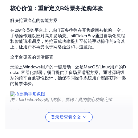
核心价值：重新定义B站票务抢购体验
解决抢票痛点的智能方案
在B站会员购平台上，热门票务往往在开售瞬间被抢购一空，
手动操作难以应对高并发场景。biliTickerBuy通过自动化流程
和智能请求调度，将抢票成功率提升至传统手动操作的5倍以
上，让用户不再受限于网络延迟和手速差距。
全平台覆盖的灵活部署
无论是Windows用户的一键启动，还是MacOS/Linux用户的D
ocker容器化部署，项目提供了多场景适配方案。通过源码级
别的跨平台兼容性设计，确保不同操作系统用户都能获得一致
的抢票体验。
图：biliTickerBuy项目图标，展现工具的核心功能定位
技术解析：三大核心引擎驱动高效抢票
登录后查看全文
异步请求引擎：突破网络瓶颈
基于Python的aiohttp库构建的异步请求框架，实现了每秒30